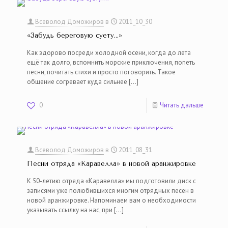
Всеволод Доможиров
в
2011_10_30
«Забудь береговую суету…»
Как здорово посреди холодной осени, когда до лета
ещё так долго, вспомнить морские приключения, попеть
песни, почитать стихи и просто поговорить. Такое
общение согревает куда сильнее
[…]
0
Читать дальше
Всеволод Доможиров
в
2011_08_31
Песни отряда «Каравелла» в новой аранжировке
К 50-летию отряда «Каравелла» мы подготовили диск с
записями уже полюбившихся многим отрядных песен в
новой аранжировке. Напоминаем вам о необходимости
указывать ссылку на нас, при
[…]