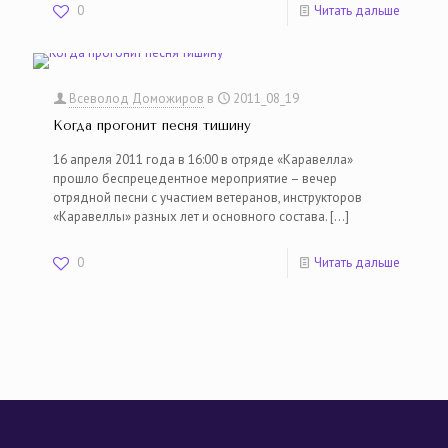
0
Читать дальше
Всеволод Доможиров
в
2011_08_19
Когда прогонит песня тишину
16 апреля 2011 года в 16:00 в отряде «Каравелла»
прошло беспрецедентное мероприятие – вечер
отрядной песни с участием ветеранов, инструкторов
«Каравеллы» разных лет и основного состава.
[…]
0
Читать дальше