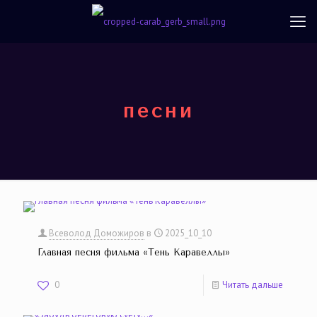
песни
Всеволод Доможиров
в
2025_10_10
Главная песня фильма «Тень Каравеллы»
0
Читать дальше