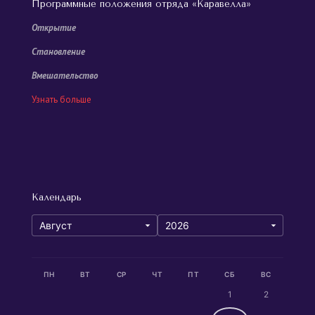
Программные положения отряда «Каравелла»
Открытие
Становление
Вмешательство
Узнать больше
Календарь
ПН
ВТ
СР
ЧТ
ПТ
СБ
ВС
1
2