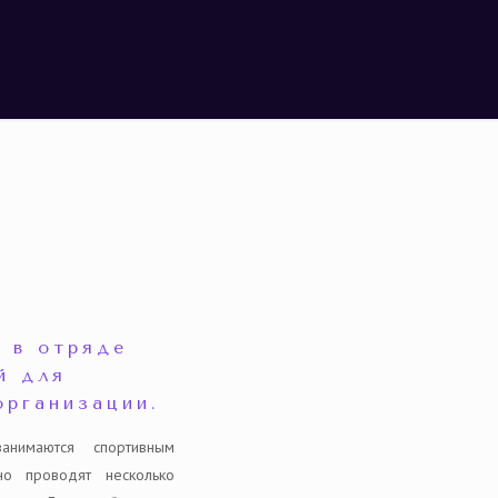
 в отряде
й для
организации.
нимаются спортивным
о проводят несколько