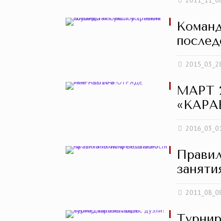
2011_11_0
Команд
послед
2015_03_2
МАРТ 
«КАРА
2016_03_0
Правил
заняти
2011_08_0
Турнир