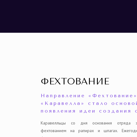
ФЕХТОВАНИЕ
Направление «Фехтование»
«Каравелла» стало осново
появления идеи создания 
Каравелльцы со дня основания отряда за
фехтованием на рапирах и шпагах. Ежегодн