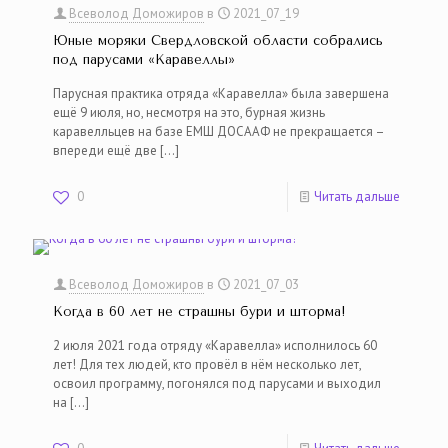
Всеволод Доможиров
в
2021_07_19
Юные моряки Свердловской области собрались
под парусами «Каравеллы»
Парусная практика отряда «Каравелла» была завершена
ещё 9 июля, но, несмотря на это, бурная жизнь
каравелльцев на базе ЕМШ ДОСААФ не прекращается –
впереди ещё две
[…]
0
Читать дальше
Всеволод Доможиров
в
2021_07_03
Когда в 60 лет не страшны бури и шторма!
2 июля 2021 года отряду «Каравелла» исполнилось 60
лет! Для тех людей, кто провёл в нём несколько лет,
освоил программу, погонялся под парусами и выходил
на
[…]