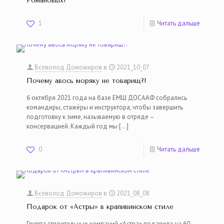
Романовых!
1
Читать дальше
Всеволод Доможиров
в
2021_10_07
Почему авось моряку не товарищ?!
6 октября 2021 года на базе ЕМШ ДОСААФ собрались
командиры, стажёры и инструктора, чтобы завершить
подготовку к зиме, называемую в отряде –
консервацией. Каждый год мы
[…]
0
Читать дальше
Всеволод Доможиров
в
2021_08_08
Подарок от «Астры» в крапивинском стиле
Группа строительных компаний «Астра» подарила на 60-