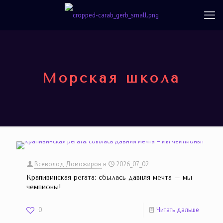
Морская школа
Всеволод Доможиров
в
2026_07_02
Крапивинская регата: сбылась давняя мечта – мы
чемпионы!
0
Читать дальше