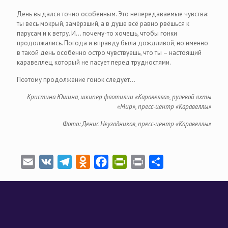
День выдался точно особенным. Это непередаваемые чувства:
ты весь мокрый, замёрзший, а в душе всё равно рвёшься к
парусам и к ветру. И... почему-то хочешь, чтобы гонки
продолжались. Погода и вправду была дождливой, но именно
в такой день особенно остро чувствуешь, что ты – настоящий
каравеллец, который не пасует перед трудностями.
Поэтому продолжение гонок следует…
Кристина Юшина, шкипер флотилии «Каравелла», рулевой яхты
«Мир», пресс-центр «Каравеллы»
Фото: Денис Неугодников, пресс-центр «Каравеллы»
Email
VK
Telegram
Odnoklassniki
Facebook
PrintFriendly
Print
Отправить