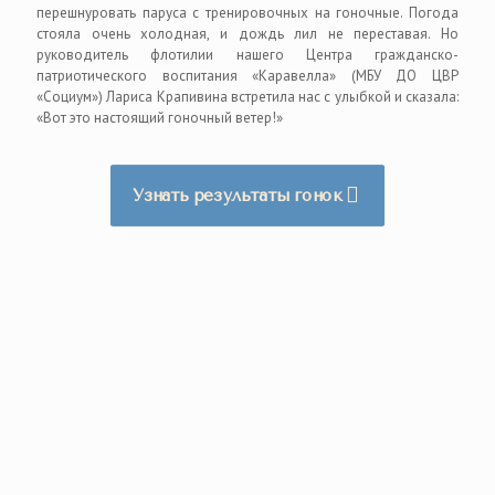
перешнуровать паруса с тренировочных на гоночные. Погода
стояла очень холодная, и дождь лил не переставая. Но
руководитель флотилии нашего Центра гражданско-
патриотического воспитания «Каравелла» (МБУ ДО ЦВР
«Социум») Лариса Крапивина встретила нас с улыбкой и сказала:
«Вот это настоящий гоночный ветер!»
Узнать результаты гонок