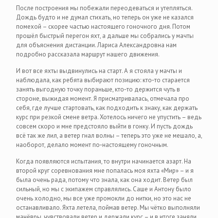
После построения мы побежали переодеваться и утепляться.
Дождь будто и не думал стихать, но теперь он уже не казался
помехой – скорее частью настоящего гоночного дня. Потом
прошёл быстрый перегон яхт, а дальше мы собрались у мачты
для объяснения дистанции. Лариса Александровна нам
подробно рассказала маршрут нашего движения.
И вот все яхты выдвинулись на старт. А я стояла у мачты и
наблюдала, как ребята выбирают позицию: кто‑то старается
занять выгодную точку пораньше, кто‑то держится чуть в
стороне, выжидая момент. Я присматривалась, отмечала про
себя, где лучше стартовать, как подходить к знаку, как держать
курс при резкой смене ветра. Хотелось ничего не упустить – ведь
совсем скоро и мне предстояло выйти в гонку. И пусть дождь
всё так же лил, а ветер гнал волны – теперь это уже не мешало, а,
наоборот, делало момент по‑настоящему гоночным.
Когда появляются испытания, то внутри начинается азарт. На
второй круг соревнования мне попалась моя яхта «Мир» – и я
была очень рада, потому что знала, как она ходит. Ветер был
сильный, но мы с экипажем справлялись. Саше и Антону было
очень холодно, мы все уже промокли до нитки, но это нас не
останавливало. Яхта летела, поймав ветер. Мы чётко выполняли
манёвры, чувствовали ветер и держали курс – и в итоге заняли