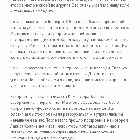
второе место в своей подгруппе. Это очень укрепило нашу волю
и стремление победить.
После – выход на «Пионере». Обстановка была напряжённой:
матросы уже замёрзли, но всё равно держались до последнего.
Мы вышли в гонку – и тут произошло небольшое
недоразумение: Дима подобрал парус, и у нас выскочили шкоты
из бугеля. Из‑за этого мы немного отстали от остальных яхт. Но
мы быстро сориентировались, всё поправили и даже смогли
догнать остальных. К сожалению, в итоге – последнее место.
Но мы не расстроились, так как три гонки ещё впереди. Свернув
паруса, экипажи пошли обедать и греться. Дождь и ветер
усилился. После обеда мы ждали, пока они утихнут, но прошёл
час – а погода так и не изменилась.
Вскоре мы услышали приказ от Командора: быстрое
разоружение и перегон яхт. Мы этому обрадовались: было
мокро и некомфортно ходить в промокшей одежде. Вся
флотилия быстро побежала разоружаться – и управились мы
меньше чем за час. После этого прошло построение, на котором
Лариса Крапивина и все инструкторы поблагодарили нас и
сказали, что мы отлично справились с этими непростыми
испытаниями дождливой погодой.