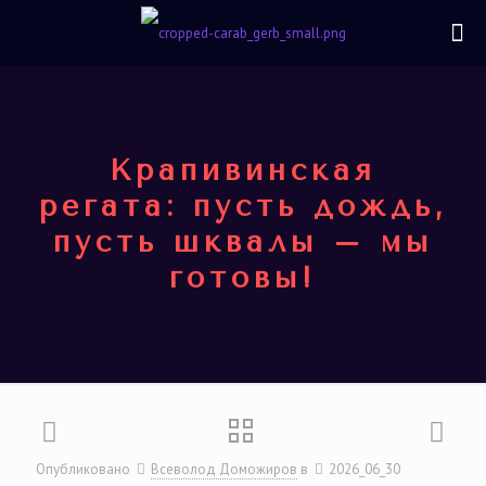
Крапивинская
регата: пусть дождь,
пусть шквалы – мы
готовы!
Опубликовано
Всеволод Доможиров
в
2026_06_30