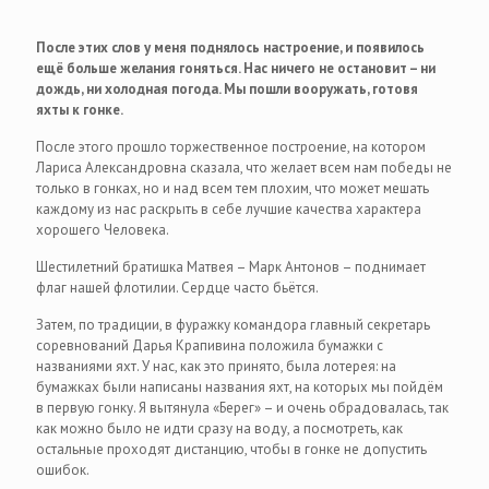
После этих слов у меня поднялось настроение, и появилось
ещё больше желания гоняться. Нас ничего не остановит – ни
дождь, ни холодная погода. Мы пошли вооружать, готовя
яхты к гонке.
После этого прошло торжественное построение, на котором
Лариса Александровна сказала, что желает всем нам победы не
только в гонках, но и над всем тем плохим, что может мешать
каждому из нас раскрыть в себе лучшие качества характера
хорошего Человека.
Шестилетний братишка Матвея – Марк Антонов – поднимает
флаг нашей флотилии. Сердце часто бьётся.
Затем, по традиции, в фуражку командора главный секретарь
соревнований Дарья Крапивина положила бумажки с
названиями яхт. У нас, как это принято, была лотерея: на
бумажках были написаны названия яхт, на которых мы пойдём
в первую гонку. Я вытянула «Берег» – и очень обрадовалась, так
как можно было не идти сразу на воду, а посмотреть, как
остальные проходят дистанцию, чтобы в гонке не допустить
ошибок.