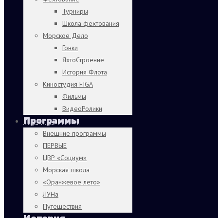
Турниры
Школа фехтования
Морское Дело
Гонки
ЯхтоСтроение
История Флота
Киностудия FIGA
Фильмы
ВидеоРолики
Программы
Внешние программы
ПЕРВЫЕ
ЦВР «Социум»
Морская школа
«Оранжевое лето»
ЛУНа
Путешествия