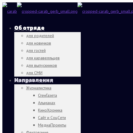
Об отряде
для родителей
для новичков
для гостей
для каравелльцев
для выпускников
для СМИ
Направления
Журналистика
СтенГазета
Альманах
КиноХроника
Сайт и СоцСети
МедиаПроекты
Фехтование