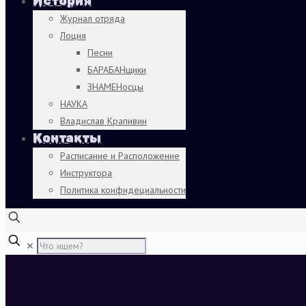
История
Журнал отряда
Лоция
Песни
БАРАБАНщики
ЗНАМЕНосцы
НАУКА
Владислав Крапивин
Контакты
Расписание и Расположение
Инструктора
Политика конфидециальности
✕