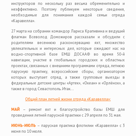
инструкторов по нескольку раз весьма обременительно и
неэффективно. Поэтому публикуем некоторые сведения,
необходимые для понимания каждой семьи отряда
«Каравелла».
27 марта на собрании командор Лариса Крапивина и ведущий
флагман Всеволод Доможиров рассказали и обсудили с
родителями весеннюю расконсервацию яхт, множество
увлекательных и интересных дел, которые ожидают нас на
водно-спортивной базе ЕМШ ДОСААФ во время 50-й
навигации, участие в глобальных городских и областных
проектах, связанных с внешними программами отряда, летнюю
парусную практику, всероссийские сборы, организатором
которых выступает отряд, а также групповые выезды в
федеральные детские центры «Артек», «Океан» и «Орлёнок», а
также в город Севастополь. Итак…
Общий план летней жизни отряда «Каравелла»:
МАЙ
– ремонт яхт и благоустройство базы ЕМШ для
проведения летней парусной практики с 29 апреля по 31 мая.
ИЮНЬ-ИЮЛЬ
– парусная практика флотилии «Каравелла» с 3
июня по 10 июля.