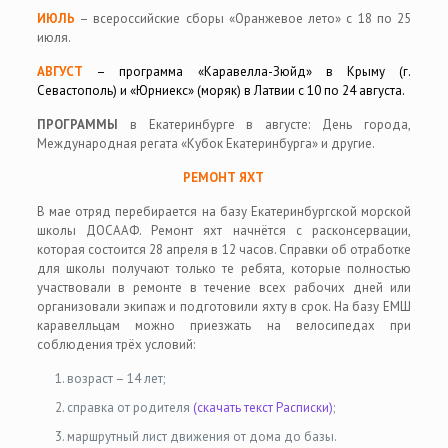
ИЮЛЬ
– всероссийские сборы «Оранжевое лето» с 18 по 25
июля.
АВГУСТ
– программа «Каравелла-Зюйд» в Крыму (г.
Севастополь) и «Юрниекс» (моряк) в Латвии с 10 по 24 августа.
ПРОГРАММЫ
в Екатеринбурге в августе: День города,
Международная регата «Кубок Екатеринбурга» и другие.
РЕМОНТ ЯХТ
В мае отряд перебирается на базу Екатеринбургской морской
школы ДОСААФ. Ремонт яхт начнётся с расконсервации,
которая состоится 28 апреля в 12 часов. Справки об отработке
для школы получают только те ребята, которые полностью
участвовали в ремонте в течение всех рабочих дней или
организовали экипаж и подготовили яхту в срок. На базу ЕМШ
каравелльцам можно приезжать на велосипедах при
соблюдения трёх условий:
возраст – 14 лет;
справка от родителя
(скачать текст Расписки)
;
маршрутный лист движения от дома до базы.