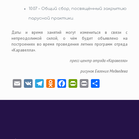
10.07 – Общий сбор, посвящённый закрытию
парусной практики.
Даты и время занятий могут измениться в связи с
непреодолимой силой, о чём будет объявлено на
построениях во время проведения летних программ отряда
«Каравелла».
пресс-центр отряда «Каравелла»
рисунок Евгения Медведева
Email
VK
Telegram
Odnoklassniki
Facebook
PrintFriendly
Print
Отправить