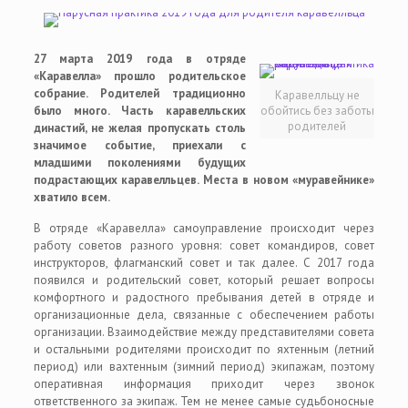
27 марта 2019 года в отряде
«Каравелла» прошло родительское
собрание. Родителей традиционно
Каравелльцу не
было много. Часть каравелльских
обойтись без заботы
родителей
династий, не желая пропускать столь
значимое событие, приехали с
младшими поколениями будущих
подрастающих каравелльцев. Места в новом «муравейнике»
хватило всем.
В отряде «Каравелла» самоуправление происходит через
работу советов разного уровня: совет командиров, совет
инструкторов, флагманский совет и так далее. С 2017 года
появился и родительский совет, который решает вопросы
комфортного и радостного пребывания детей в отряде и
организационные дела, связанные с обеспечением работы
организации. Взаимодействие между представителями совета
и остальными родителями происходит по яхтенным (летний
период) или вахтенным (зимний период) экипажам, поэтому
оперативная информация приходит через звонок
ответственного за экипаж. Тем не менее самые судьбоносные