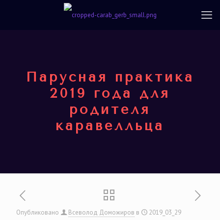
Парусная практика
2019 года для
родителя
каравелльца
Опубликовано
Всеволод Доможиров
в
2019_03_29