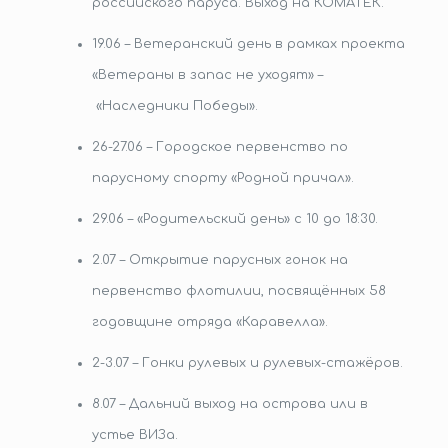
российского паруса. Выход на КОМАТЕК.
19.06 – Ветеранский день в рамках проекта
«Ветераны в запас не уходят» –
«Наследники Победы».
26-27.06 – Городское первенство по
парусному спорту «Родной причал».
29.06 – «Родительский день» с 10 до 18:30.
2.07 – Открытие парусных гонок на
первенство флотилии, посвящённых 58
годовщине отряда «Каравелла».
2-3.07 – Гонки рулевых и рулевых-стажёров.
8.07 – Дальний выход на острова или в
устье ВИЗа.