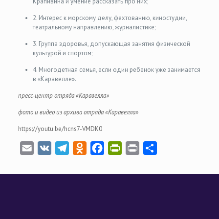
Крапивина и умение рассказать про них;
2. Интерес к морскому делу, фехтованию, киностудии,
театральному направлению, журналистике;
3. Группа здоровья, допускающая занятия физической
культурой и спортом;
4. Многодетная семья, если один ребенок уже занимается
в «Каравелле».
пресс-центр отряда «Каравелла»
фото и видео из архива отряда «Каравелла»
https://youtu.be/hcns7-VMDK0
Email
VK
Telegram
Odnoklassniki
Facebook
PrintFriendly
Print
Отправить