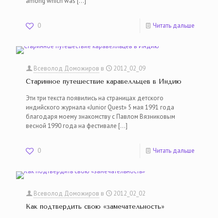
among which was
[…]
0
Читать дальше
Всеволод Доможиров
в
2012_02_09
Старинное путешествие каравелльцев в Индию
Эти три текста появились на страницах детского
индийского журнала «Junior Quest» 5 мая 1991 года
благодаря моему знакомству с Павлом Вязниковым
весной 1990 года на фестивале
[…]
0
Читать дальше
Всеволод Доможиров
в
2012_02_02
Как подтвердить свою «замечательность»