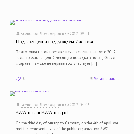
Всеволод Доможиров
в
2012_09_11
Под солнцем и под дождём Ижевска
Подготовка к этой поездке началась ещё в августе 2012
года, то есть за целый месяц до посадки в поезд. Отряд
«Каравелла» уже не первый год участвует
[…]
0
Читать дальше
Всеволод Доможиров
в
2012_04_06
AWO tut gut!AWO tut gut!
On the third day of our trip to Germany, on the 4th of April, we
met the representatives of the public organization AWO,