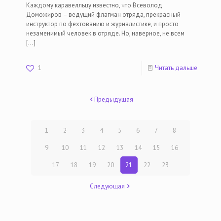
Каждому каравелльцу известно, что Всеволод
Доможиров – ведущий флагман отряда, прекрасный
инструктор по фехтованию и журналистике, и просто
незаменимый человек в отряде. Но, наверное, не всем
[…]
1
Читать дальше
Предыдущая
1
2
3
4
5
6
7
8
9
10
11
12
13
14
15
16
17
18
19
20
21
22
23
Следующая