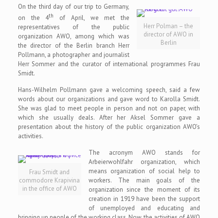
On the third day of our trip to Germany,
th
on the 4
of April, we met the
Herr Polman – the
representatives of the public
director of AWO in
organization AWO, among which was
Berlin
the director of the Berlin branch Herr
Pollmann, a photographer and journalist
Herr Sommer and the curator of international programmes Frau
Smidt.
Hans-Wilhelm Pollmann gave a welcoming speech, said a few
words about our organizations and gave word to Karolla Smidt.
She was glad to meet people in person and not on paper, with
which she usually deals. After her Aksel Sommer gave a
presentation about the history of the public organization AWO’s
activities.
The acronym AWO stands for
Arbeierwohlfahr organization, which
means organization of social help to
Frau Smidt and
commodore Krapivina
workers. The main goals of the
in the office of AWO
organization since the moment of its
creation in 1919 have been the support
of unemployed and educating and
bringing up people of the working class. Now the activities of AWO