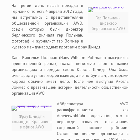
На третий день нашей поездки в
Германию, то есть 4 апреля 2012 года,
мы встретились с представителями
Гер Польман -
общественной организации AWO,
директор
берлинского AWO
среди которых были директор
берлинского филиала гер Польман,
фотограф и журналист гер Зоммер и
куратор международных программ фрау Шмидт.
Ханс Вилгельм Польман (Hans-Wilhelm Pollmann) выступил с
приветственной речью, сказал несколько слов о наших
организациях и передал слово Кароле Шмидт. Она была
очень рада узнать людей вживую, а не по бумагам, с которыми
Карола обычно имеет дело. После нее выступил Аксель
Зоммер с презентацией истории деятельности общественной
организации AWO.
Аббревиатура AWO
расшифровывается как
Arbeierwohlfahr organization, что в
Фрау Шмидт и
командор Крапивина
переводе означает организация
в офисе AWO
социальной помощи рабочим.
Основными целями организации с
момента её основания в 1919 году