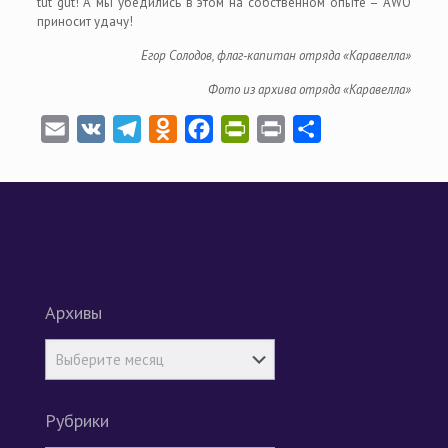
tut gut! А мы убедились в этом на собственном опыте – AWO
приносит удачу!
Егор Солодов, флаг-капитан отряда «Каравелла»
Фото из архива отряда «Каравелла»
Email
VK
Telegram
Odnoklassniki
Facebook
PrintFriendly
Print
Отправить
Архивы
Рубрики