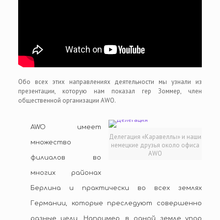
Обо всех этих направлениях деятельности мы узнали из
презентации, которую нам показал гер Зоммер, член
общественной организации AWO.
AWO имеет
Делегация «Каравеллы» и наши
множество
немецкие друзья около офиса
AWO
филиалов во
многих районах
Берлина и практически во всех землях
Германии, которые преследуют совершенно
разные цели. Например, в одной земле упор