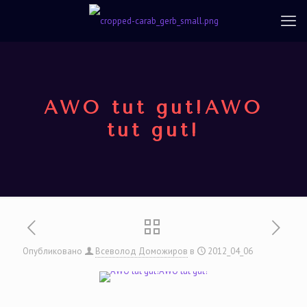
AWO tut gut!AWO
tut gut!
Опубликовано
Всеволод Доможиров
в
2012_04_06