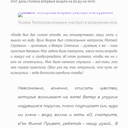
этот день Полина впервые вышла на воду на яхте:
Полина Теплоухова впервые участвует в вооружении яхты
«Когда был дан сигнал отхода, мы отшвартовали нашу яхту и
вышли на воду. Ярик Якорев был стаксельным матросом, Матвей
Серёжкин – гротовым, а Валера Сёмочкин – рулевым, я же – пока
простым баковым. Моя задача была смотреть, какие яхты впереди
и вокруг нас и предупреждать об этом рулевого, чтобы мы ни с
кем не столкнулись. Мне было немного страшно – всё-таки это
моя первая практика. Один раз мы так откренили, что чуть не
кильнулись – вода достигла середины палубы!
Невозможно, конечно, описать чувства,
которые возникают на яхте! Ветер в упругих
надувшихся парусах, плечо подпирает гик, куда
ни глянь – вода, волны и яхты. «О, смотрите,
«Гек Финн»! Привет, ребята!» – машу рукой… В