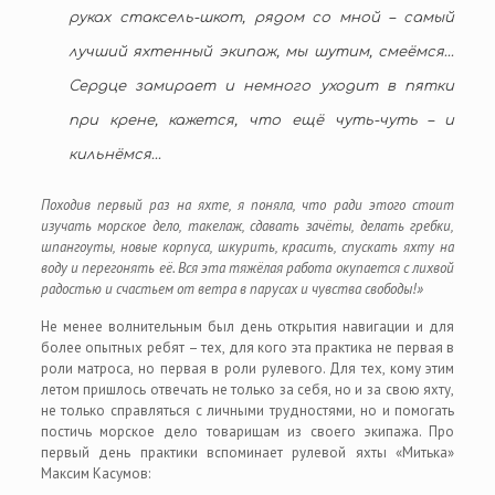
руках стаксель-шкот, рядом со мной – самый
лучший яхтенный экипаж, мы шутим, смеёмся…
Сердце замирает и немного уходит в пятки
при крене, кажется, что ещё чуть-чуть – и
кильнёмся…
Походив первый раз на яхте, я поняла, что ради этого стоит
изучать морское дело, такелаж, сдавать зачёты, делать гребки,
шпангоуты, новые корпуса, шкурить, красить, спускать яхту на
воду и перегонять её. Вся эта тяжёлая работа окупается с лихвой
радостью и счастьем от ветра в парусах и чувства свободы!»
Не менее волнительным был день открытия навигации и для
более опытных ребят – тех, для кого эта практика не первая в
роли матроса, но первая в роли рулевого. Для тех, кому этим
летом пришлось отвечать не только за себя, но и за свою яхту,
не только справляться с личными трудностями, но и помогать
постичь морское дело товарищам из своего экипажа. Про
первый день практики вспоминает рулевой яхты «Митька»
Максим Касумов: