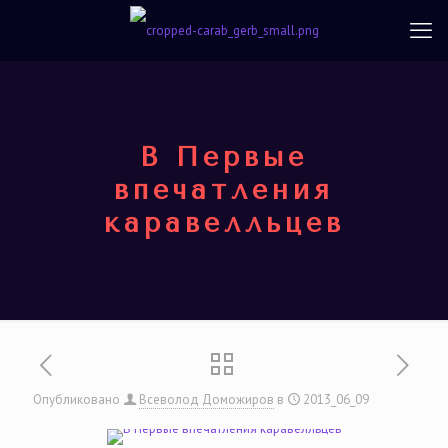
В Первые
впечатления
каравелльцев
Опубликовано
Всеволод Доможиров
в
2013_06_09