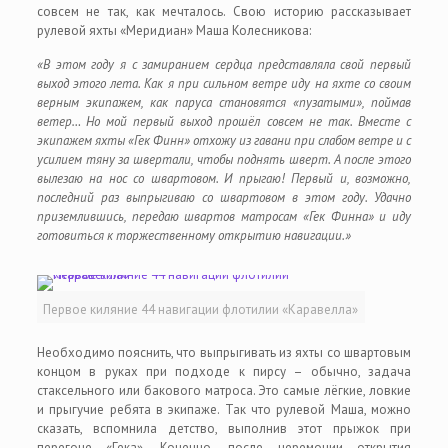
совсем не так, как мечталось. Свою историю рассказывает
рулевой яхты «Меридиан» Маша Колесникова:
«В этом году я с замиранием сердца представляла свой первый
выход этого лета. Как я при сильном ветре иду на яхте со своим
верным экипажем, как паруса становятся «пузатыми», поймав
ветер… Но мой первый выход прошёл совсем не так. Вместе с
экипажем яхты «Гек Финн» отхожу из гавани при слабом ветре и с
усилием тяну за швертали, чтобы поднять шверт. А после этого
вылезаю на нос со швартовом. И прыгаю! Первый и, возможно,
последний раз выпрыгиваю со швартовом в этом году. Удачно
приземлившись, передаю швартов матросам «Гек Финна» и иду
готовиться к торжественному открытию навигации.»
Первое киляние 44 навигации флотилии «Каравелла»
Необходимо пояснить, что выпрыгивать из яхты со швартовым
концом в руках при подходе к пирсу – обычно, задача
стаксельного или бакового матроса. Это самые лёгкие, ловкие
и прыгучие ребята в экипаже. Так что рулевой Маша, можно
сказать, вспомнила детство, выполнив этот прыжок при
перегоне «Гека». Конечно, после церемонии открытия