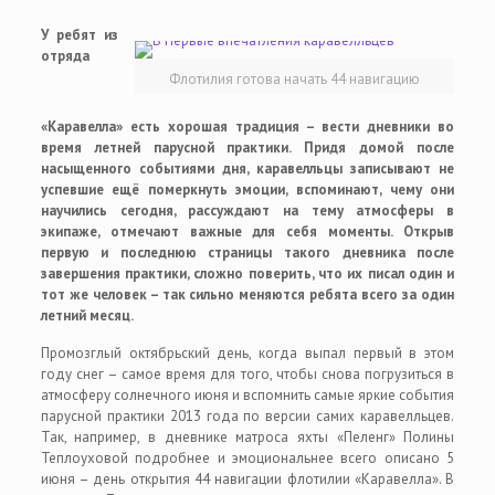
У ребят из
отряда
Флотилия готова начать 44 навигацию
«Каравелла» есть хорошая традиция – вести дневники во
время летней парусной практики. Придя домой после
насыщенного событиями дня, каравелльцы записывают не
успевшие ещё померкнуть эмоции, вспоминают, чему они
научились сегодня, рассуждают на тему атмосферы в
экипаже, отмечают важные для себя моменты. Открыв
первую и последнюю страницы такого дневника после
завершения практики, сложно поверить, что их писал один и
тот же человек – так сильно меняются ребята всего за один
летний месяц.
Промозглый октябрьский день, когда выпал первый в этом
году снег – самое время для того, чтобы снова погрузиться в
атмосферу солнечного июня и вспомнить самые яркие события
парусной практики 2013 года по версии самих каравелльцев.
Так, например, в дневнике матроса яхты «Пеленг» Полины
Теплоуховой подробнее и эмоциональнее всего описано 5
июня – день открытия 44 навигации флотилии «Каравелла». В