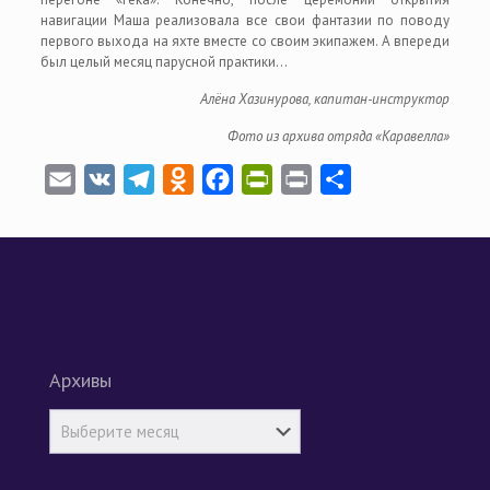
навигации Маша реализовала все свои фантазии по поводу
первого выхода на яхте вместе со своим экипажем. А впереди
был целый месяц парусной практики…
Алёна Хазинурова, капитан-инструктор
Фото из архива отряда «Каравелла»
Email
VK
Telegram
Odnoklassniki
Facebook
PrintFriendly
Print
Отправить
Архивы