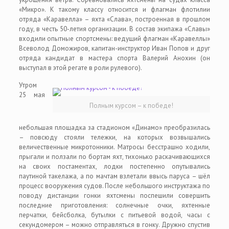
«Микро». К такому классу относится и флагман флотилии
отряда «Каравелла» – яхта «Слава», построенная в прошлом
году, в честь 50-летия организации. В состав экипажа «Славы»
входили опытные спортсмены: ведущий флагман «Каравеллы»
Всеволод Доможиров, капитан-инструктор Иван Попов и друг
отряда кандидат в мастера спорта Валерий Анохин (он
выступал в этой регате в роли рулевого).
Утром
25 мая
Полным курсом – к победе!
небольшая площадка за стадионом «Динамо» преобразилась
– повсюду стояли тележки, на которых возвышались
величественные микротонники. Матросы бесстрашно ходили,
прыгали и ползали по бортам яхт, тихонько раскачивающихся
на своих постаментах, лодки постепенно опутывались
паутиной такелажа, а по мачтам взлетали ввысь паруса – шёл
процесс вооружения судов. После небольшого инструктажа по
поводу дистанции гонки яхтсмены поспешили совершить
последние приготовления: солнечные очки, яхтенные
перчатки, бейсболка, бутылки с питьевой водой, часы с
секундомером – можно отправляться в гонку. Дружно спустив