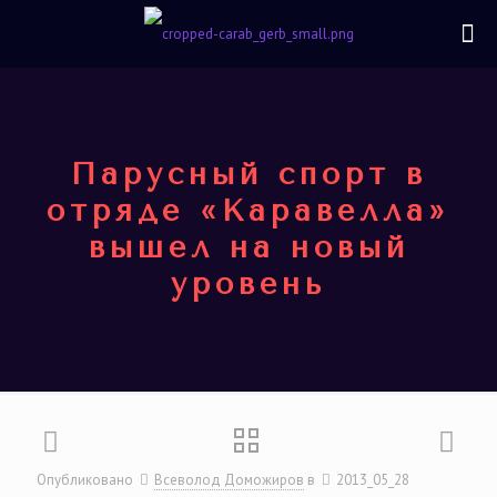
Парусный спорт в
отряде «Каравелла»
вышел на новый
уровень
Опубликовано
Всеволод Доможиров
в
2013_05_28