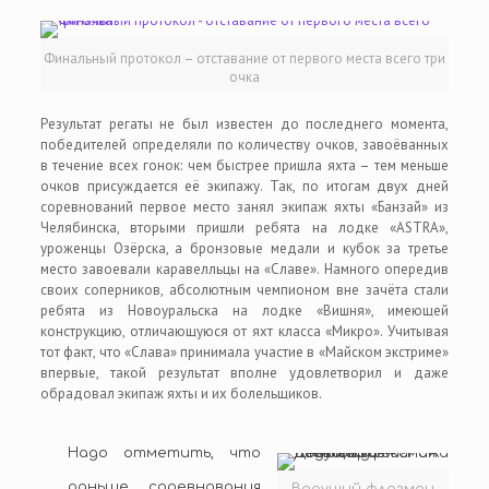
Финальный протокол – отставание от первого места всего три
очка
Результат регаты не был известен до последнего момента,
победителей определяли по количеству очков, завоёванных
в течение всех гонок: чем быстрее пришла яхта – тем меньше
очков присуждается её экипажу. Так, по итогам двух дней
соревнований первое место занял экипаж яхты «Банзай» из
Челябинска, вторыми пришли ребята на лодке «ASTRA»,
уроженцы Озёрска, а бронзовые медали и кубок за третье
место завоевали каравелльцы на «Славе». Намного опередив
своих соперников, абсолютным чемпионом вне зачёта стали
ребята из Новоуральска на лодке «Вишня», имеющей
конструкцию, отличающуюся от яхт класса «Микро». Учитывая
тот факт, что «Слава» принимала участие в «Майском экстриме»
впервые, такой результат вполне удовлетворил и даже
обрадовал экипаж яхты и их болельщиков.
Надо отметить, что
раньше соревнования