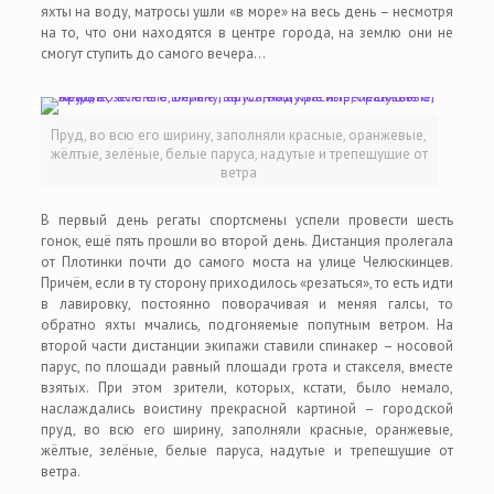
яхты на воду, матросы ушли «в море» на весь день – несмотря
на то, что они находятся в центре города, на землю они не
смогут ступить до самого вечера…
Пруд, во всю его ширину, заполняли красные, оранжевые,
жёлтые, зелёные, белые паруса, надутые и трепещущие от
ветра
В первый день регаты спортсмены успели провести шесть
гонок, ещё пять прошли во второй день. Дистанция пролегала
от Плотинки почти до самого моста на улице Челюскинцев.
Причём, если в ту сторону приходилось «резаться», то есть идти
в лавировку, постоянно поворачивая и меняя галсы, то
обратно яхты мчались, подгоняемые попутным ветром. На
второй части дистанции экипажи ставили спинакер – носовой
парус, по площади равный площади грота и стакселя, вместе
взятых. При этом зрители, которых, кстати, было немало,
наслаждались воистину прекрасной картиной – городской
пруд, во всю его ширину, заполняли красные, оранжевые,
жёлтые, зелёные, белые паруса, надутые и трепещущие от
ветра.