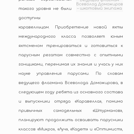
Ведущий флагман
Всеволод Доможиров
– шкотовый экипажа
такого уровня не были
доступны
каравелльцам. Приобретение новой яхты
международного класса позволяет юным
яхтсменом тренироваться и готовиться к
парусным регатам совместно с опытными
гонщиками, перенимая их знания и учась у них
науке управления парусами. По словам
ведущего флагмана Всеволода Доможирова, в
следующем году ребята из основного состава
и выпускники отряда «Каравелла», помимо
привычных самодельных «Штурманов»,
планируют продолжить осваивать парусники
классов «Микро», «Луч», «Кадет» и «Оптимист»,