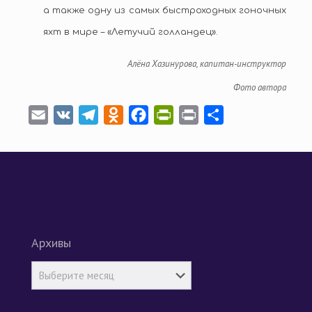
а также одну из самых быстроходных гоночных
яхт в мире – «Летучий голландец».
Алёна Хазинурова, капитан-инструктор
Фото автора
Email
VK
Telegram
Odnoklassniki
Facebook
PrintFriendly
Print
Отправить
Архивы