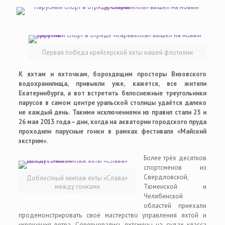
Первая победа крейсерской яхты нашей флотилии
К яхтам и яхточкам, бороздящим просторы Визовского
водохранилища, привыкли уже, кажется, все жители
Екатеринбурга, а вот встретить белоснежные треугольники
парусов в самом центре уральской столицы удаётся далеко
не каждый день. Такими исключениями из правил стали 25 и
26 мая 2013 года – дни, когда на акватории городского пруда
проходили парусные гонки в рамках фестиваля «Майский
экстрим».
Более трёх десятков
спортсменов из
Свердловской,
Доблестный экипаж яхты «Слава»
между гонками
Тюменской и
Челябинской
областей приехали
продемонстрировать своё мастерство управления яхтой и
укрощения ветра. Соревновались яхтсмены на судах класса