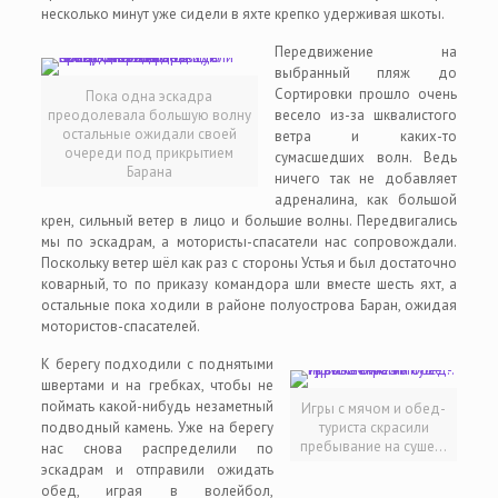
несколько минут уже сидели в яхте крепко удерживая шкоты.
Передвижение на
выбранный пляж до
Сортировки прошло очень
Пока одна эскадра
преодолевала большую волну
весело из-за шквалистого
остальные ожидали своей
ветра и каких-то
очереди под прикрытием
сумасшедших волн. Ведь
Барана
ничего так не добавляет
адреналина, как большой
крен, сильный ветер в лицо и большие волны. Передвигались
мы по эскадрам, а мотористы-спасатели нас сопровождали.
Поскольку ветер шёл как раз с стороны Устья и был достаточно
коварный, то по приказу командора шли вместе шесть яхт, а
остальные пока ходили в районе полуострова Баран, ожидая
мотористов-спасателей.
К берегу подходили с поднятыми
швертами и на гребках, чтобы не
поймать какой-нибудь незаметный
Игры с мячом и обед-
подводный камень. Уже на берегу
туриста скрасили
пребывание на суше…
нас снова распределили по
эскадрам и отправили ожидать
обед, играя в волейбол,