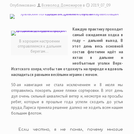
Опубликовано
Всеволод Доможиров
в
2019_07_09
Каждую практику проходит
самый ожидаемая ходка в
году – дальний выход. В
В хорошем настроении
отправляемся к дальним
этот день весь основной
берегам…
состав флотилии идёт на
яхтах в дальние и
необъятные уголки Верх-
Исетского озера, чтобы там отдохнуть на природе и вдоволь
насладиться разными весёлыми играми с мячом.
50-ая навигация не стала исключением и 8 июля мы
отправились покорять дикие пляжи сортировки. В этот день
дул очень сильный шквалистый ветер и, несмотря на просьбы
ребят, которые в прошлые года успели сходить до устья
пруда, Лариса приняла решение далеко не ходить всем нашим
большим флотом.
Если честно, я не понял, почему многие