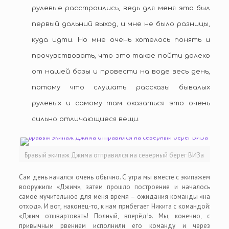
рулевые расстроились, ведь для меня это был
первый дальний выход, и мне не было разницы,
куда идти. Но мне очень хотелось понять и
прочувствовать, что это такое пойти далеко
от нашей базы и провести на воде весь день,
потому что слушать рассказы бывалых
рулевых и самому там оказаться это очень
сильно отличающиеся вещи.
Бравый экипаж Джима отправился на северный берег ВИЗа
Сам день начался очень обычно. С утра мы вместе с экипажем
вооружили «Джим», затем прошло построение и началось
самое мучительное для меня время – ожидания команды «на
отход». И вот, наконец-то, к нам прибегает Никита с командой:
«Джим отшвартовать! Полный, вперёд!». Мы, конечно, с
привычным рвением исполнили его команду и через