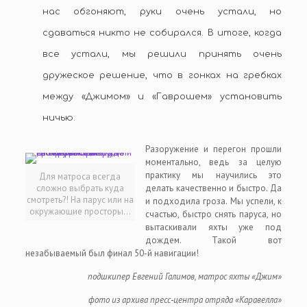
нас обгоняют, руки очень устали, но
сдаваться никто не собирался. В итоге, когда
все устали, мы решили принять очень
дружеское решение, что в гонках на гребках
между «Джимом» и «Гаврошем» установить
ничью.
Разоружение и перегон прошли
моментально, ведь за целую
практику мы научились это
Для матроса всегда
сложно выбрать куда
делать качественно и быстро. Да
смотреть?! На парус или на
и подходила гроза. Мы успели, к
окружающие просторы…
счастью, быстро снять паруса, но
вытаскивали яхты уже под
дождем. Такой вот
незабываемый был финал 50-й навигации!
подшкипер Евгений Галимов, матрос яхты «Джим»
фото из архива пресс-центра отряда «Каравелла»