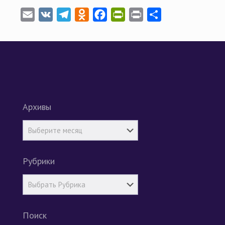
Email
VK
Telegram
Odnoklassniki
Facebook
PrintFriendly
Print
Отправить
Архивы
Рубрики
Поиск