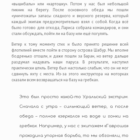
«вышибалы» или «картошку». Потом у нас был небольшой
пикник на берегу. После основного обеда мы пошли
«уничтожать» запасы сладкого и вкусного резерва, который
каждый экипаж предусмотрительно взял с собой. Когда всё
было готово для отхода, Лариса собрала командиров, и они
стали обсуждать, пойти ли на базу или ещё погулять.
Ветер к тому моменту стих и было принято решение всей
флотилией вместе пойти в сторону острова Шабур. Мы вполне
бодренько отошли, и даже пошли за Баран, но ветер дальше
раздумал надувать наши паруса. В результате, наступил
практически штиль. Ветер был настолько слабым, что он не мог
сдвинуть яхту с места. Из-за этого инструктора на моторках
сказали всем возвращаться на базу на гребках.
Это был просто какой-то Уральский экстрим.
Сначала с утра – сильнющий ветер, а после
обеда – полное «зеркало» на воде и гонки на
гребках. Например, у нас с экипажем «Гавроша»
проходила упорная борьба, то мы обгоняли, то