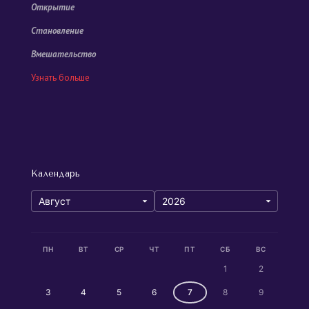
Открытие
Становление
Вмешательство
Узнать больше
Календарь
ПН
ВТ
СР
ЧТ
ПТ
СБ
ВС
1
2
3
4
5
6
7
8
9