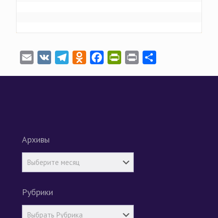
Email
VK
Telegram
Odnoklassniki
Facebook
PrintFriendly
Print
Отправить
Архивы
Рубрики