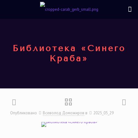
Библиотека «Синего
Краба»
Опубликовано
Всеволод Доможиров
в
2025_05_29