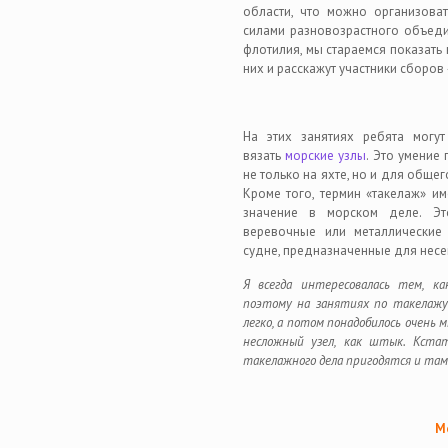
области, что можно организова
силами разновозрастного объедин
флотилия, мы стараемся показать
них и расскажут участники сборов
На этих занятиях ребята могут
вязать
морские узлы
. Это умение
не только на яхте, но и для общег
Кроме того, термин «такелаж» им
значение в морском деле. Э
веревочные или металлические
судне, предназначенные для несе
Я всегда интересовалась тем, к
поэтому на занятиях по такелажу 
легко, а потом понадобилось очень 
несложный узел, как штык. Кстат
такелажного дела пригодятся и там
М