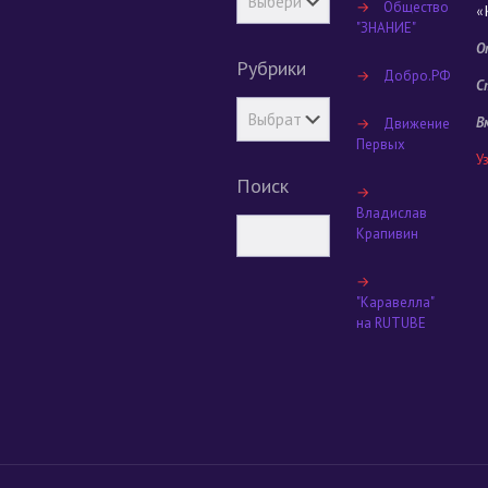
→
Общество
«
"ЗНАНИЕ"
О
Рубрики
→
Добро.РФ
С
В
→
Движение
Первых
У
Поиск
→
Владислав
Крапивин
→
"Каравелла"
на RUTUBE