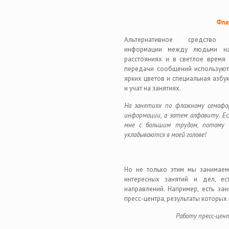
Фла
Альтернативное средство 
информации между людьми н
расстояниях и в светлое время 
передачи сообщений использую
ярких цветов и специальная азбу
и учат на занятиях.
На занятиях по флажному семафор
информации, а затем алфавиту. Ес
мне с большим трудом, потому 
укладываются в моей голове!
Но не только этим мы занимаем
интересных занятий и дел, ес
направлений. Например, есть за
пресс-центра, результаты которых
Работу пресс-цен