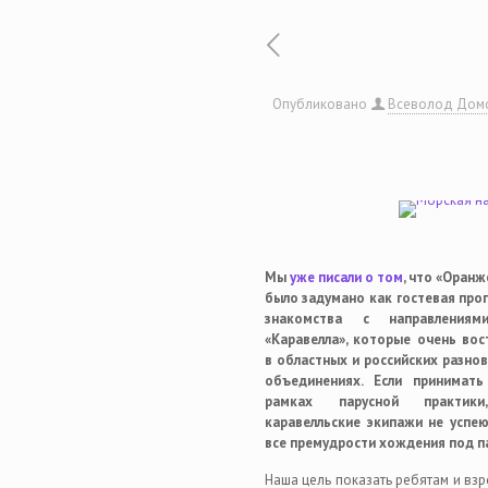
Опубликовано
Всеволод Дом
Мы
уже писали о том
, что «Оранж
было задумано как гостевая про
знакомства с направлениям
«Каравелла», которые очень во
в областных и российских разно
объединениях. Если принимать
рамках парусной практики
каравелльские экипажи не успе
все премудрости хождения под па
Наша цель показать ребятам и вз