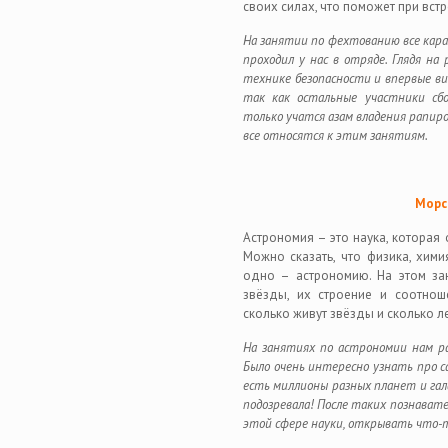
своих силах, что поможет при вст
На занятии по фехтованию все кар
проходил у нас в отряде. Глядя н
технике безопасности и впервые в
так как остальные участники сб
только учатся азам владения рапиро
все относятся к этим занятиям.
Морс
Астрономия – это наука, которая
Можно сказать, что физика, хими
одно – астрономию. На этом за
звёзды, их строение и соотнош
сколько живут звёзды и сколько л
На занятиях по астрономии нам ра
Было очень интересно узнать про с
есть миллионы разных планет и гал
подозревала! После таких познават
этой сфере науки, открывать что-т