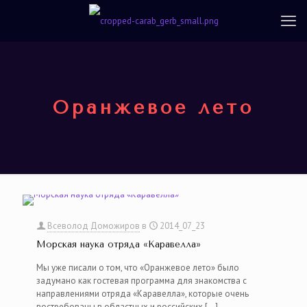
Оранжевое лето
Всеволод Доможиров
в
2014_07_23
Морская наука отряда «Каравелла»
Мы уже писали о том, что «Оранжевое лето» было
задумано как гостевая программа для знакомства с
направлениями отряда «Каравелла», которые очень
востребованы в областных и российских
[…]