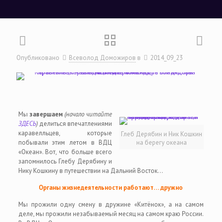
Опубликовано
Всеволод Доможиров
в
2014_09_23
Мы
завершаем
(начало читайте
ЗДЕСЬ
)
делиться впечатлениями
каравелльцев, которые
Глеб Дерябин и Ник Кошкин
побывали этим летом в ВДЦ
на берегу океана
«Океан». Вот, что больше всего
запомнилось Глебу Дерябину и
Нику Кошкину в путешествии на Дальний Восток…
Органы жизнедеятельности работают… дружно
Мы прожили одну смену в дружине «Китёнок», а на самом
деле, мы прожили незабываемый месяц на самом краю России.