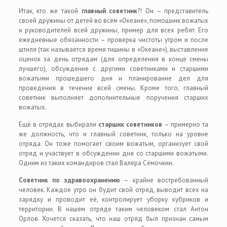
Итак, кто же такой
главный советник
?! Он – представитель
своей дружины от детей во всём «Океане», помощник вожатых
и руководителей всей дружины, пример для всех ребят. Его
ежедневные обязанности – проверка чистоты утром и после
штиля (так называется время тишины в «Океане»), выставление
оценок за день отрядам (для определения в конце смены
лучшего), обсуждение с другими советниками и старшими
вожатыми прошедшего дня и планирование дел для
проведения в течение всей смены. Кроме того, главный
советник выполняет дополнительные поручения старших
вожатых.
Ещё в отрядах выбирали
старших советников
– примерно та
же должность, что и главный советник, только на уровне
отряда. Он тоже помогает своим вожатым, организует свой
отряд и участвует в обсуждении дня со старшими вожатыми.
Одним из таких командиров стал Валера Сёмочкин.
Советник по здравоохранению
– крайне востребованный
человек. Каждое утро он будит свой отряд, выводит всех на
зарядку и проводит её, контролирует уборку кубриков и
территории. В нашем отряде таким человеком стал Антон
Орлов. Хочется сказать, что наш отряд был признан самым