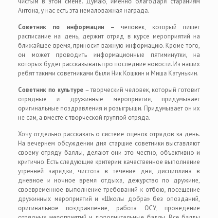
чистым в этой смене. Думаю, именно благодаря стараниям
Антона, у нас есть эта немаловажная награда.
Советник по информации
– человек, который пишет
расписание на день, держит отряд в курсе мероприятий на
ближайшее время, приносит важную информацию. Кроме того,
он может проводить информационные пятиминутки, на
которых будет рассказывать про последние новости. Из наших
ребят такими советниками были Ник Кошкин и Миша Катунькин.
Советник по культуре
– творческий человек, который готовит
отрядные и дружинные мероприятия, придумывает
оригинальные поздравления и розыгрыши. Придумывает он их
не сам, а вместе с творческой группой отряда.
Хочу отдельно рассказать о системе оценок отрядов за день.
На вечернем обсуждении дня старшие советники выставляют
своему отряду баллы, делают они это честно, объективно и
критично. Есть следующие критерии: качественное выполнение
утренней зарядки, чистота в течение дня, дисциплина в
дневное и ночное время отдыха, дежурство по дружине,
своевременное выполнение требований к отбою, посещение
дружинных мероприятий и «Школы добра» без опозданий,
оригинальное поздравление, работа ОСУ, проведение
отрядных мероприятий и дополнительные баллы. Все баллы