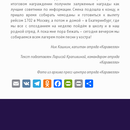
итоговом награждении получили залуженные награды как
лучшие советники по информации. Смена подошла к концу, и
пришло время собирать чемоданы и готовиться к вылету
рейсом 1702 в Москву, а потом и домой – в Екатеринбург, где
мы все с опозданием на неделю пойдём в школу и в наш
родной отряд. А пока мне пора бежать – сегодня вечером мы
собираемся всем лагерем поём песни у костра!
Ник Кошкин, капитан отряда «Каравелла»
Текст подготовлен Ларисой Крапивиной, командором отряда
«Каравелла»
Фото из архива пресс-центра отряда «Каравелла»
Email
VK
Telegram
Odnoklassniki
Facebook
PrintFriendly
Print
Отправить