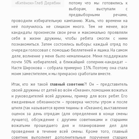
«Китёнок» Глеб Дерябин
потому что мы готовились к
выборам, выступали с
предвыборными речами,
проводили избирательную кампанию. Жаль, что времени на
неё получилось не слишком много. Тем не менее, все
кандидаты произнесли свои речи и максимально проявляли
себя в жизни дружины, чтобы ребята смогли с ними
познакомиться. Затем состоялись выборы: каждый отряд по
очереди голосовал с помощью бюллетеней и ящика. На самом
деле, волнение у меня было немаленькое. Меня поддержали
почти 50% избирателей, а ближайший соперник-кандидат –
Настя Широкова – собрала примерно 15%. Поэтому она стала
моим заместителем, и мы прекрасно сработали вместе.
Итак, кто же такой
главный советник
?! Он – представитель
своей дружины от детей во всём «Океане», помощник вожатых
и руководителей всей дружины, пример для всех ребят. Его
ежедневные обязанности – проверка чистоты утром и после
штиля (так называется время тишины в «Океане»), выставление
оценок за день отрядам (для определения в конце смены
лучшего), обсуждение с другими советниками и старшими
вожатыми прошедшего дня и планирование дел для
проведения в течение всей смены. Кроме того, главный
советник выполняет дополнительные поручения старших