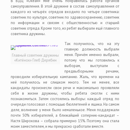
В ВДЦ «Океан» мне очень понравилась работа органов
самоуправления. В этой дружине в состав самоуправления от
каждого из четырёх отрядов входило по четыре советника:
советник по культуре, советник по здравоохранению, советник
по информации и связям с общественностью и старший
советник отряда. Кроме того, из ребят выбирали ещё главного
советника дружины.
Так получилось, что на эту
главную должность выбрали
меня. Причём именно выбрали,
Главный советник дружины
«Китёнок» Глеб Дерябин
потому что мы готовились к
выборам, выступали с
предвыборными речами,
проводили избирательную кампанию. Жаль, что времени на
неё получилось не слишком много. Тем не менее, все
кандидаты произнесли свои речи и максимально проявляли
себя в жизни дружины, чтобы ребята смогли с ними
познакомиться. Затем состоялись выборы: каждый отряд по
очереди голосовал с помощью бюллетеней и ящика. На самом
деле, волнение у меня было немаленькое. Меня поддержали
почти 50% избирателей, а ближайший соперник-кандидат –
Настя Широкова – собрала примерно 15%. Поэтому она стала
моим заместителем, и мы прекрасно сработали вместе.