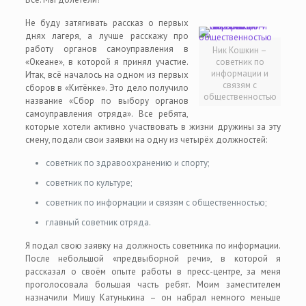
Не буду затягивать рассказ о первых
днях лагеря, а лучше расскажу про
работу органов самоуправления в
Ник Кошкин –
«Океане», в которой я принял участие.
советник по
информации и
Итак, всё началось на одном из первых
связям с
сборов в «Китёнке». Это дело получило
общественностью
название «Сбор по выбору органов
самоуправления отряда». Все ребята,
которые хотели активно участвовать в жизни дружины за эту
смену, подали свои заявки на одну из четырёх должностей:
советник по здравоохранению и спорту;
советник по культуре;
советник по информации и связям с общественностью;
главный советник отряда.
Я подал свою заявку на должность советника по информации.
После небольшой «предвыборной речи», в которой я
рассказал о своём опыте работы в пресс-центре, за меня
проголосовала большая часть ребят. Моим заместителем
назначили Мишу Катунькина – он набрал немного меньше