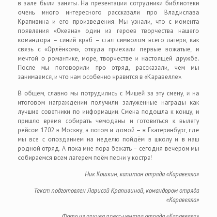
в зале были заняты. На презентации сотрудники библиотеки
очень много интересного рассказали про Владислава
Крапивина и его произведения. Мы узнали, что с момента
появления «Океана» один из героев творчества нашего
командора – синий краб – стал символом всего лагеря, как
связь с «Орлёнком», откуда приехали первые вожатые, и
мечтой о романтике, море, творчестве и настоящей дружбе.
После мы поговорили про отряд, рассказали, чем мы
занимаемся, и что нам особенно нравится в «Каравелле».
В общем, славно мы потрудились с Мишей за эту смену, и на
итоговом награждении получили залуженные награды как
лучшие советники по информации. Смена подошла к концу, и
пришло время собирать чемоданы и готовиться к вылету
рейсом 1702 в Москву, а потом и домой – в Екатеринбург, где
мы все с опозданием на неделю пойдём в школу и в наш
родной отряд. А пока мне пора бежать – сегодня вечером мы
собираемся всем лагерем поём песни у костра!
Ник Кошкин, капитан отряда «Каравелла»
Текст подготовлен Ларисой Крапивиной, командором отряда
«Каравелла»
Фото из архива пресс-центра отряда «Каравелла»