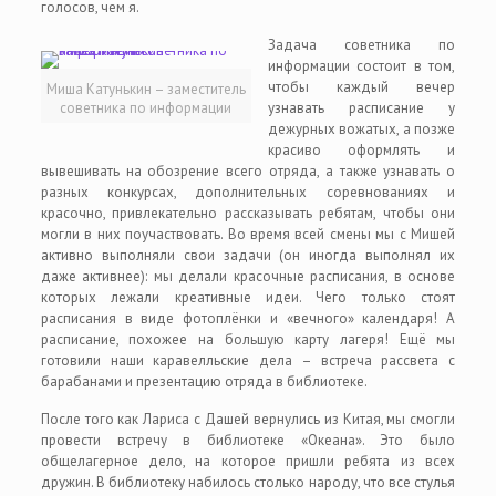
голосов, чем я.
Задача советника по
информации состоит в том,
чтобы каждый вечер
Миша Катунькин – заместитель
советника по информации
узнавать расписание у
дежурных вожатых, а позже
красиво оформлять и
вывешивать на обозрение всего отряда, а также узнавать о
разных конкурсах, дополнительных соревнованиях и
красочно, привлекательно рассказывать ребятам, чтобы они
могли в них поучаствовать. Во время всей смены мы с Мишей
активно выполняли свои задачи (он иногда выполнял их
даже активнее): мы делали красочные расписания, в основе
которых лежали креативные идеи. Чего только стоят
расписания в виде фотоплёнки и «вечного» календаря! А
расписание, похожее на большую карту лагеря! Ещё мы
готовили наши каравелльские дела – встреча рассвета с
барабанами и презентацию отряда в библиотеке.
После того как Лариса с Дашей вернулись из Китая, мы смогли
провести встречу в библиотеке «Океана». Это было
общелагерное дело, на которое пришли ребята из всех
дружин. В библиотеку набилось столько народу, что все стулья