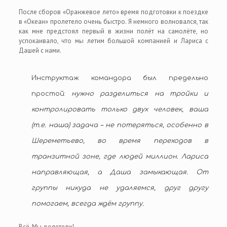
После сборов «Оранжевое лето» время подготовки к поездке
в «Океан» пролетело очень быстро. Я немного волновался, так
как мне предстоял первый в жизни полёт на самолёте, но
успокаивало, что мы летим большой компанией и Лариса с
Дашей с нами.
Инструктаж командора был предельно
простой:
нужно разделиться на тройки и
контролировать только двух человек, ваша
(т.е. наша) задача – не потеряться, особенно в
Шереметьево, во время переходов в
транзитной зоне, где людей миллион. Лариса
направляющая, а Даша замыкающая. От
группы никуда не удаляемся, друг другу
помогаем, всегда ждём группу.
Всё. Мы долетели!