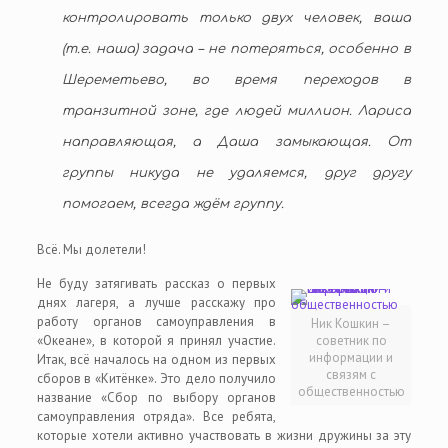
контролировать только двух человек, ваша
(т.е. наша) задача – не потеряться, особенно в
Шереметьево, во время переходов в
транзитной зоне, где людей миллион. Лариса
направляющая, а Даша замыкающая. От
группы никуда не удаляемся, друг другу
помогаем, всегда ждём группу.
Всё. Мы долетели!
Не буду затягивать рассказ о первых
днях лагеря, а лучше расскажу про
работу органов самоуправления в
Ник Кошкин –
«Океане», в которой я принял участие.
советник по
информации и
Итак, всё началось на одном из первых
связям с
сборов в «Китёнке». Это дело получило
общественностью
название «Сбор по выбору органов
самоуправления отряда». Все ребята,
которые хотели активно участвовать в жизни дружины за эту