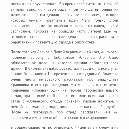
могли в них поучаствовать. Во время всей смены мы с Мишей
активно выполняли свои задачи (он иногда выполнял их
даже активнее): мы делали красочные расписания, в основе
которых лежали креативные идеи. Чего только стоят
расписания в виде фотоплёнки и «вечного» календаря! А
расписание, похожее на большую карту лагеря! Ещё мы
готовили наши каравелльские дела – встреча рассвета с
барабанами и презентацию отряда в библиотеке.
После того как Лариса с Дашей вернулись из Китая, мы смогли
провести встречу в библиотеке «Океана». Это было
общелагерное дело, на которое пришли ребята из всех
дружин. В библиотеку набилось столько народу, что все стулья
в зале были заняты. На презентации сотрудники библиотеки
очень много интересного рассказали про Владислава
Крапивина и его произведения. Мы узнали, что с момента
появления «Океана» один из героев творчества нашего
командора – синий краб – стал символом всего лагеря, как
связь с «Орлёнком», откуда приехали первые вожатые, и
мечтой о романтике, море, творчестве и настоящей дружбе.
После мы поговорили про отряд, рассказали, чем мы
занимаемся, и что нам особенно нравится в «Каравелле».
В общем, славно мы потрудились с Мишей за эту смену, и на