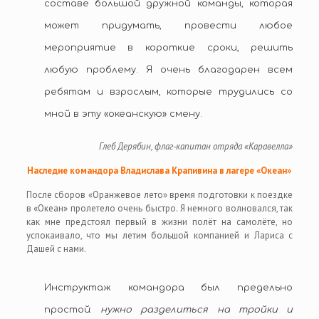
составе большой дружной команды, которая
может придумать, провести любое
мероприятие в короткие сроки, решить
любую проблему. Я очень благодарен всем
ребятам и взрослым, которые трудились со
мной в эту «океанскую» смену.
Глеб Дерябин, флаг-капитан отряда «Каравелла»
Наследие командора Владислава Крапивина в лагере «Океан»
После сборов «Оранжевое лето» время подготовки к поездке
в «Океан» пролетело очень быстро. Я немного волновался, так
как мне предстоял первый в жизни полёт на самолёте, но
успокаивало, что мы летим большой компанией и Лариса с
Дашей с нами.
Инструктаж командора был предельно
простой:
нужно разделиться на тройки и