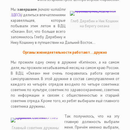
Мы
завершаем
(начало читайте
ЗДЕСЬ
)
делиться впечатлениями
каравелльцев, которые
Глеб Дерябин и Ник Кошкин
побывали этим летом в ВДЦ
на берегу океана
«Океан». Вот, что больше всего
запомнилось Глебу Дерябину и
Нику Кошкину в путешествии на Дальний Восток…
Органы жизнедеятельности работают… дружно
Мы прожили одну смену в дружине «Китёнок», а на самом
деле, мы прожили незабываемый месяц на самом краю России.
В ВДЦ «Океан» мне очень понравилась работа органов
самоуправления. В этой дружине в состав самоуправления от
каждого из четырёх отрядов входило по четыре советника:
советник по культуре, советник по здравоохранению, советник
по информации и связям с общественностью и старший
советник отряда. Кроме того, из ребят выбирали ещё главного
советника дружины.
Так получилось, что на эту
главную должность выбрали
меня. Причём именно выбрали,
Главный советник дружины