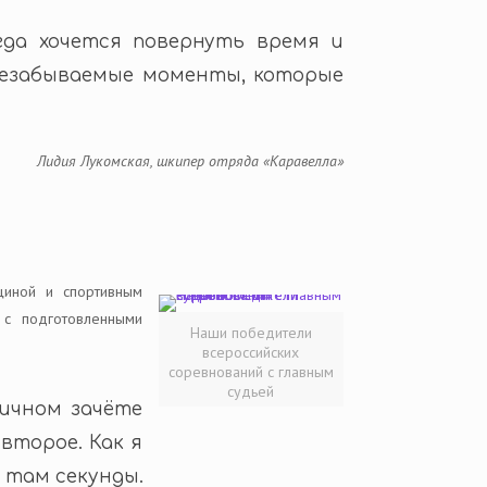
гда хочется повернуть время и
незабываемые моменты, которые
Лидия Лукомская, шкипер отряда «Каравелла»
циной и спортивным
 с подготовленными
Наши победители
всероссийских
соревнований с главным
судьей
личном зачёте
второе. Как я
 там секунды.