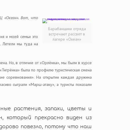
Ц «Океан». Вот, что
Барабанщики отряда
встречают рассвет в
ня и моей семьи это
лагере «Океан»
. Летели мы туда на
ена. Но, в отличие от «Орлёнка», мы были в курсе
и «Тигрёнка» была по профилю туристическая смена
ие соревнования». На открытии каждая дружина
асиво сыграли «Марш-атаку», а туристы показали
зные растения, запахи, цветы и
н, который прекрасно виден из
здорово повезло, потому что наш