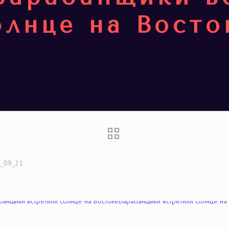
олнце на Восто
_09_21