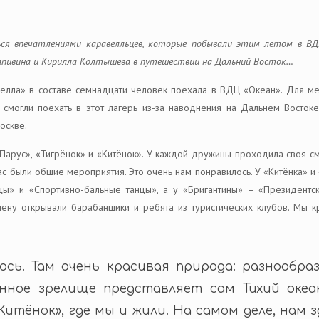
ься впечатлениями каравелльцев, которые побывали этим летом в ВД
рапивина и Кирилла Колтышева в путешествии на Дальний Восток…
велла» в составе семнадцати человек поехала в ВДЦ «Океан». Для ме
смогли поехать в этот лагерь из-за наводнения на Дальнем Востоке
оскве.
Парус», «Тигрёнок» и «Китёнок». У каждой дружины проходила своя см
у нас были общие мероприятия. Это очень нам понравилось. У «Китёнка» 
ы» и «Спортивно-бальные танцы», а у «Бригантины» – «Президентск
ну открывали барабанщики и ребята из туристических клубов. Мы кр
ось. Там очень красивая природа: разнообра
нное зрелище представляет сам Тихий океа
итёнок», где мы и жили. На самом деле, нам 