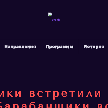
Направления
Программы
История
ики встретили 
Барабанщики в