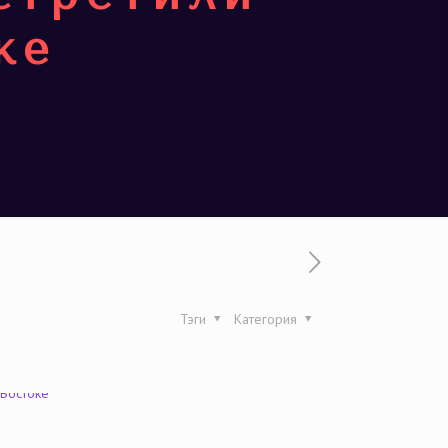
ке
Тэги
Категория