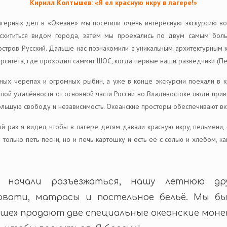
Кирилл Колтышев: «Я ел красную икру в лагере!»
герных дел в «Океане» мы посетили очень интересную экскурсию во
схититься видом города, затем мы проехались по двум самым бол
остров Русский. Дальше нас познакомили с уникальным архитектурным
ситета, где проходил саммит ШОС, когда первые наши разведчики (Пет
ных черепах и огромных рыбин, а уже в конце экскурсии поехали в к
ьшой удалённости от основной части России во Владивостоке люди привы
ольшую свободу и независимость. Океанские просторы обеспечивают вк
й раз я видел, чтобы в лагере детям давали красную икру, пельмени,
только петь песни, но и печь картошку и есть её с солью и хлебом, к
е начали разъезжаться, нашу летнюю др
овати, матрасы и постельное бельё. Мы бы
еше» продают две специальные океанские моне