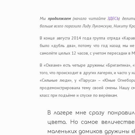
Мы
продолжаем
(начало читайте
ЗДЕСЬ
) делит
больше всего поразило Лиду Лукомскую, Никиту К
В конце августа 2014 года группа отряда «Кара
было «дубль два», потому что год назад мы не 
самолёте целых 12 часов, с учетом пересадки в М
В «Океане» есть четыре дружины: «Бригантина», «
того, что происходит в других лагерях, и часто 
«Сильные люди», у «Паруса» – «Юные Огнеборц
продемонстрировала тему своей смены. Нашу сме
класс при подъёме и спуске по верёвкам.
В лагере мне сразу понравил
цвета. Но самое величестве
маленьких домиков дружины «К