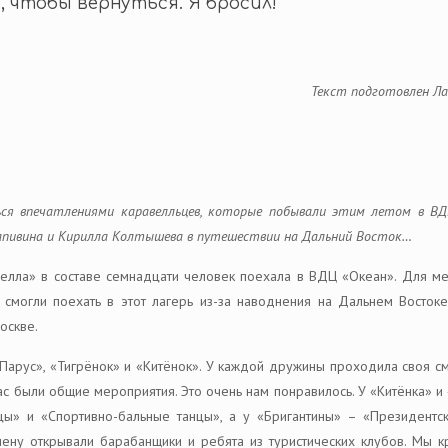
 чтобы вернуться. Я бросил!
Текст подготовлен Ла
ься впечатлениями каравелльцев, которые побывали этим летом в ВД
рапивина и Кирилла Колтышева в путешествии на Дальний Восток…
велла» в составе семнадцати человек поехала в ВДЦ «Океан». Для ме
смогли поехать в этот лагерь из-за наводнения на Дальнем Востоке
оскве.
Парус», «Тигрёнок» и «Китёнок». У каждой дружины проходила своя см
у нас были общие мероприятия. Это очень нам понравилось. У «Китёнка» 
ы» и «Спортивно-бальные танцы», а у «Бригантины» – «Президентск
ну открывали барабанщики и ребята из туристических клубов. Мы кр