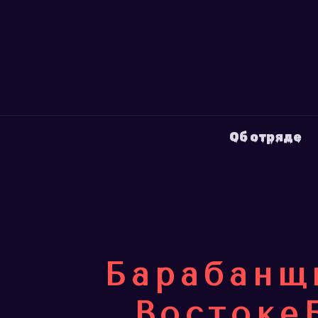
Об отряде
Барабанщ
Востоке