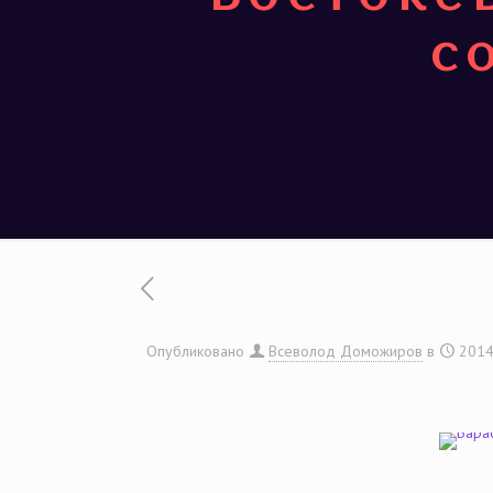
с
Опубликовано
Всеволод Доможиров
в
2014