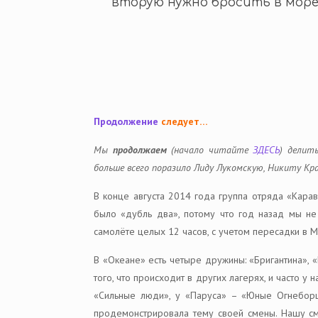
вторую нужно бросить в море,
Продолжение
следует…
Мы
продолжаем
(начало читайте
ЗДЕСЬ
) делит
больше всего поразило Лиду Лукомскую, Никиту К
В конце августа 2014 года группа отряда «Кара
было «дубль два», потому что год назад мы не 
самолёте целых 12 часов, с учетом пересадки в М
В «Океане» есть четыре дружины: «Бригантина», «
того, что происходит в других лагерях, и часто 
«Сильные люди», у «Паруса» – «Юные Огнеборц
продемонстрировала тему своей смены. Нашу сме