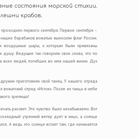
азные состояния морской стихии.
клешни крабов.
й проходило первого сентября. Первое сентября –
и наших барабанов вожатые выносили флаг России.
дух воздушные шары, к которым были привязаны
 душу. Ведущие так говорили свои слова, что по
за всех людей, погибших во имя нашей жизни. Дух
дружин приготовили свой танец. У нашего отряда
л вожатский отряд «Исток». После их танца в небе
такого зрелища!
речать рассвет. Это чувство было незабываемо. Вот
Прохладный утренний ветер дует в лицо, а солнце
ся. А ведь это солнце встает там, где начинается