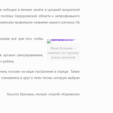
е победил в личном зачёте в средней возрастной
ам посёлка Свердловской области и непрофильного
 написали правильное название нашего региона. На
елали всё для того, чтобы
Женя Котюнин –
чемпион по туризму
 в органах самоуправления,
среди юниоров
т ребята.
 очень похоже на наши построения в отряде. Также
 становились в круг и пели песню, которую выбрал
Никита Крапивин, матрос отряда «Каравелла»