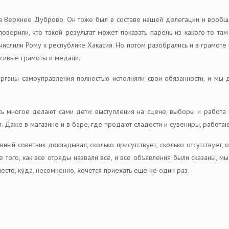
ка Верхнее Дуброво. Он тоже был в составе нашей делегации и вообщ
оверили, что такой результат может показать парень из какого-то т
числили Рому к республике Хакасия. Но потом разобрались и в грамоте
сивые грамоты и медали.
рганы самоуправления полностью исполняли свои обязанности, и мы д
десь многое делают сами дети: выступления на сцене, выборы и работа
 Даже в магазине и в баре, где продают сладости и сувениры, работаю
вный советник докладывал, сколько присутствует, сколько отсутствует,
е того, как все отряды назвали всё, и все объявления были сказаны, мы
сто, куда, несомненно, хочется приехать ещё не один раз.