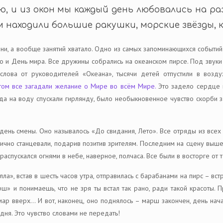
ю, и из окон мы каждый день любовались на р
 находили большие ракушки, морские звёзды, 
ни, а вообще занятий хватало. Одно из самых запоминающихся событи
 но и День мира. Все дружины собрались на океанском пирсе. Под звук
слова от руководителей «Океана», тысячи детей отпустили в воз
том все загадали желание о Мире во всём Мире.
Это задело сердце и
да на воду спускали гирлянду, было необыкновенное чувство скорби 
ень смены. Оно называлось «До свидания, Лето». Все отряды из всех 
гично станцевали, подарив позитив зрителям. Последним на сцену выше
распускался огнями в небе, наверное, полчаса. Все были в восторге от 
ла», встав в шесть часов утра, отправилась с барабанами на пирс – вст
ш» и понимаешь, что не зря ты встал так рано, ради такой красоты. 
р вверх… И вот, наконец, оно поднялось – марш закончен, день начал
 дня. Это чувство словами не передать!