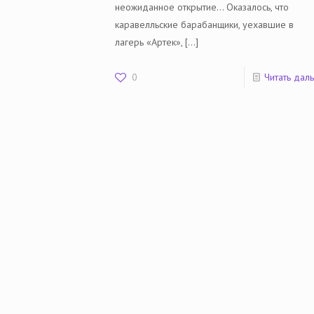
неожиданное открытие… Оказалось, что
каравелльские барабанщики, уехавшие в
лагерь «Артек»,
[…]
0
Читать дал