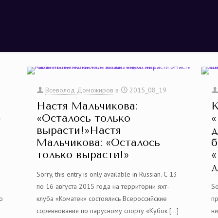
Всеволод Доможиров
в
2015_08_19
Настя Мальчикова:
К
»
«Осталось только
«
вырасти!»Настя
д
Мальчикова: «Осталось
б
только вырасти!»
«
д
Sorry, this entry is only available in Russian. С 13
по 16 августа 2015 года на территории яхт-
So
ро
клуба «Коматек» состоялись Всероссийские
п
соревнования по парусному спорту «Кубок
[…]
ни