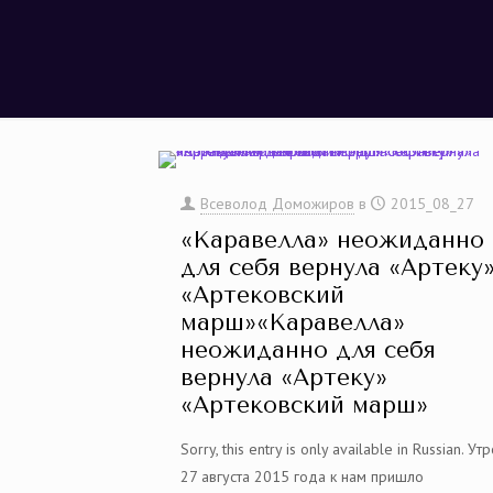
Всеволод Доможиров
в
2015_08_27
«Каравелла» неожиданно
для себя вернула «Артеку
«Артековский
марш»«Каравелла»
неожиданно для себя
вернула «Артеку»
«Артековский марш»
Sorry, this entry is only available in Russian. Ут
27 августа 2015 года к нам пришло