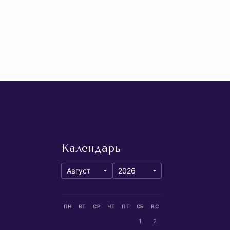
Календарь
ПН
ВТ
СР
ЧТ
ПТ
СБ
ВС
1
2