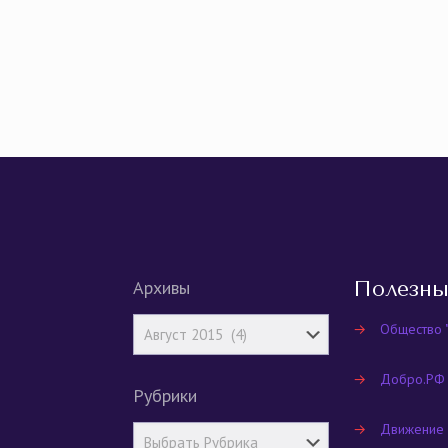
Архивы
Полезны
→
Общество 
→
Добро.РФ
Рубрики
→
Движение