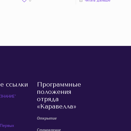
0
Читать дальше
е ссылки
Программные
положения
"ЗНАНИЕ"
отряда
«Каравелла»
Открытие
 Первых
Становление