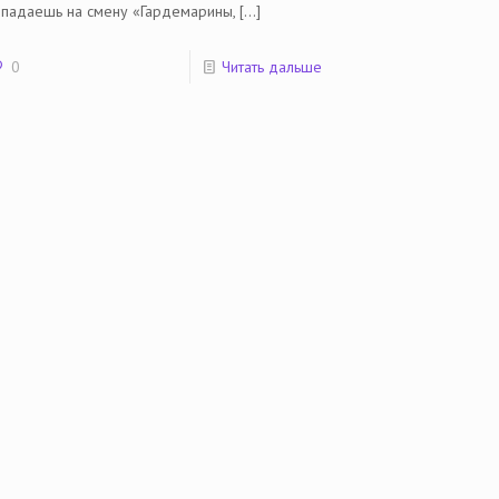
опадаешь на смену «Гардемарины,
[…]
0
Читать дальше