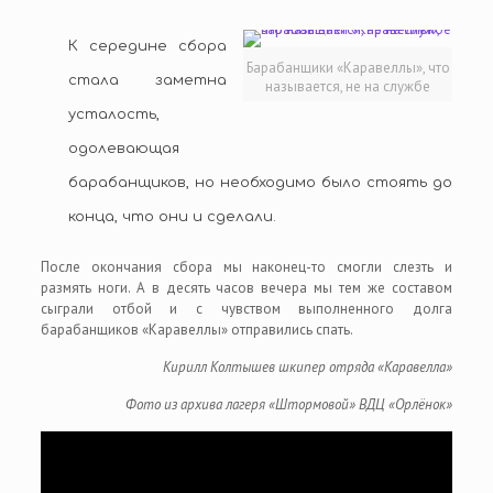
К середине сбора
Барабанщики «Каравеллы», что
стала заметна
называется, не на службе
усталость,
одолевающая
барабанщиков, но необходимо было стоять до
конца, что они и сделали.
После окончания сбора мы наконец-то смогли слезть и
размять ноги. А в десять часов вечера мы тем же составом
сыграли отбой и с чувством выполненного долга
барабанщиков «Каравеллы» отправились спать.
Кирилл Колтышев шкипер отряда «Каравелла»
Фото из архива лагеря «Штормовой» ВДЦ «Орлёнок»