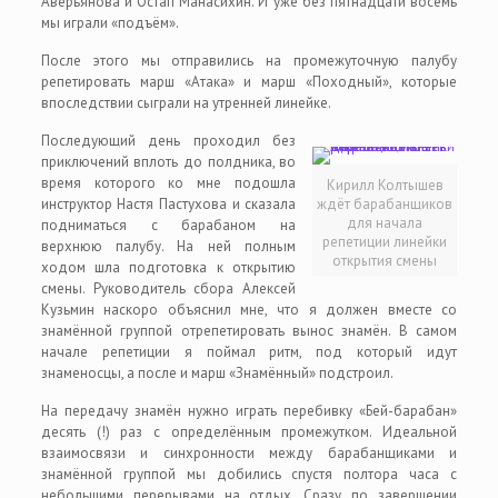
Аверьянова и Остап Манасихин. И уже без пятнадцати восемь
мы играли «подъём».
После этого мы отправились на промежуточную палубу
репетировать марш «Атака» и марш «Походный», которые
впоследствии сыграли на утренней линейке.
Последующий день проходил без
приключений вплоть до полдника, во
время которого ко мне подошла
Кирилл Колтышев
инструктор Настя Пастухова и сказала
ждёт барабанщиков
для начала
подниматься с барабаном на
репетиции линейки
верхнюю палубу. На ней полным
открытия смены
ходом шла подготовка к открытию
смены. Руководитель сбора Алексей
Кузьмин наскоро объяснил мне, что я должен вместе со
знамённой группой отрепетировать вынос знамён. В самом
начале репетиции я поймал ритм, под который идут
знаменосцы, а после и марш «Знамённый» подстроил.
На передачу знамён нужно играть перебивку «Бей-барабан»
десять (!) раз с определённым промежутком. Идеальной
взаимосвязи и синхронности между барабанщиками и
знамённой группой мы добились спустя полтора часа с
небольшими перерывами на отдых. Сразу по завершении