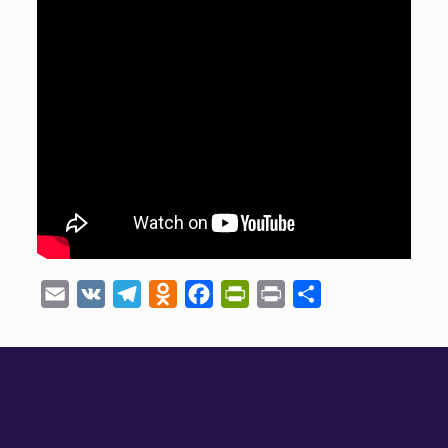
Email
VK
Telegram
Odnoklassniki
Facebook
PrintFriendly
Print
Отправить