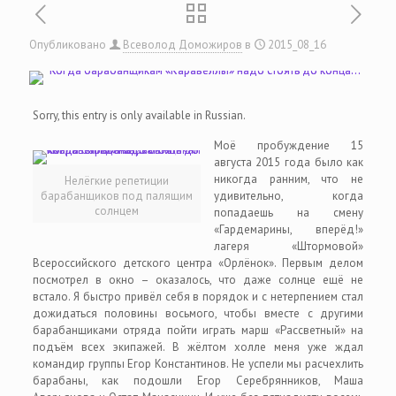
Опубликовано
Всеволод Доможиров
в
2015_08_16
Sorry, this entry is only available in Russian.
Моё пробуждение 15
августа 2015 года было как
никогда ранним, что не
Нелёгкие репетиции
барабанщиков под палящим
удивительно, когда
солнцем
попадаешь на смену
«Гардемарины, вперёд!»
лагеря «Штормовой»
Всероссийского детского центра «Орлёнок». Первым делом
посмотрел в окно – оказалось, что даже солнце ещё не
встало. Я быстро привёл себя в порядок и с нетерпением стал
дожидаться половины восьмого, чтобы вместе с другими
барабанщиками отряда пойти играть марш «Рассветный» на
подъём всех экипажей. В жёлтом холле меня уже ждал
командир группы Егор Константинов. Не успели мы расчехлить
барабаны, как подошли Егор Серебрянников, Маша