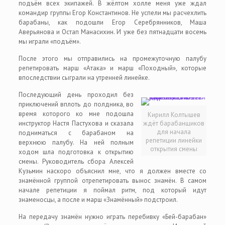
подъём всех экипажей. В жёлтом холле меня уже ждал
командир группы Егор Константинов. Не успели мы расчехлить
барабаны, как подошли Егор Серебрянников, Маша
Аверьянова и Остап Манасихин. И уже без пятнадцати восемь
мы играли «подъём».
После этого мы отправились на промежуточную палубу
репетировать марш «Атака» и марш «Походный», которые
впоследствии сыграли на утренней линейке.
Последующий день проходил без
приключений вплоть до полдника, во
время которого ко мне подошла
Кирилл Колтышев
инструктор Настя Пастухова и сказала
ждёт барабанщиков
для начала
подниматься с барабаном на
репетиции линейки
верхнюю палубу. На ней полным
открытия смены
ходом шла подготовка к открытию
смены. Руководитель сбора Алексей
Кузьмин наскоро объяснил мне, что я должен вместе со
знамённой группой отрепетировать вынос знамён. В самом
начале репетиции я поймал ритм, под который идут
знаменосцы, а после и марш «Знамённый» подстроил.
На передачу знамён нужно играть перебивку «Бей-барабан»