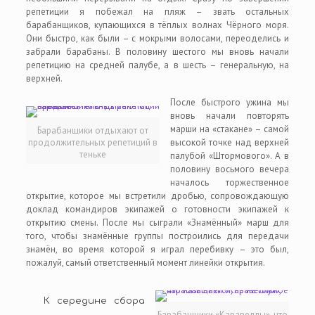
репетиции я побежал на пляж – звать остальных
барабанщиков, купающихся в тёплых волнах Чёрного моря.
Они быстро, как были – с мокрыми волосами, переоделись и
забрали барабаны. В половину шестого мы вновь начали
репетицию на средней палубе, а в шесть – генеральную, на
верхней.
После быстрого ужина мы
вновь начали повторять
марши на «стакане» – самой
Барабанщики отдыхают от
продолжительных репетиций в
высокой точке над верхней
теньке
палубой «Штормового». А в
половину восьмого вечера
началось торжественное
открытие, которое мы встретили дробью, сопровождающую
доклад командиров экипажей о готовности экипажей к
открытию смены. После мы сыграли «Знамённый» марш для
того, чтобы знамённые группы построились для передачи
знамён, во время которой я играл перебивку – это был,
пожалуй, самый ответственный момент линейки открытия.
К середине сбора
Барабанщики «Каравеллы», что