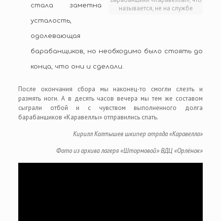
стала заметна
называется, не на службе
усталость,
одолевающая
барабанщиков, но необходимо было стоять до
конца, что они и сделали.
После окончания сбора мы наконец-то смогли слезть и
размять ноги. А в десять часов вечера мы тем же составом
сыграли отбой и с чувством выполненного долга
барабанщиков «Каравеллы» отправились спать.
Кирилл Колтышев шкипер отряда «Каравелла»
Фото из архива лагеря «Штормовой» ВДЦ «Орлёнок»