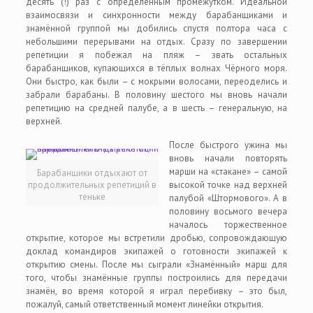
десять (!) раз с определённым промежутком. Идеальной
взаимосвязи и синхронности между барабанщиками и
знамённой группой мы добились спустя полтора часа с
небольшими перерывами на отдых. Сразу по завершении
репетиции я побежал на пляж – звать остальных
барабанщиков, купающихся в тёплых волнах Чёрного моря.
Они быстро, как были – с мокрыми волосами, переоделись и
забрали барабаны. В половину шестого мы вновь начали
репетицию на средней палубе, а в шесть – генеральную, на
верхней.
После быстрого ужина мы
вновь начали повторять
марши на «стакане» – самой
Барабанщики отдыхают от
продолжительных репетиций в
высокой точке над верхней
теньке
палубой «Штормового». А в
половину восьмого вечера
началось торжественное
открытие, которое мы встретили дробью, сопровождающую
доклад командиров экипажей о готовности экипажей к
открытию смены. После мы сыграли «Знамённый» марш для
того, чтобы знамённые группы построились для передачи
знамён, во время которой я играл перебивку – это был,
пожалуй, самый ответственный момент линейки открытия.