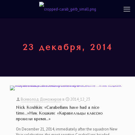
23 декабря, 2014
Всеволод Доможиров
в
2014_12_23
Nick Koshkin: «Carabellans have had a nice
time…»Ник Кошкин: «Каравелльцы классно
провели время…»
On December 21, 2014, immediately after the squadron New
Year celebration, the most sportive Carabellans headed