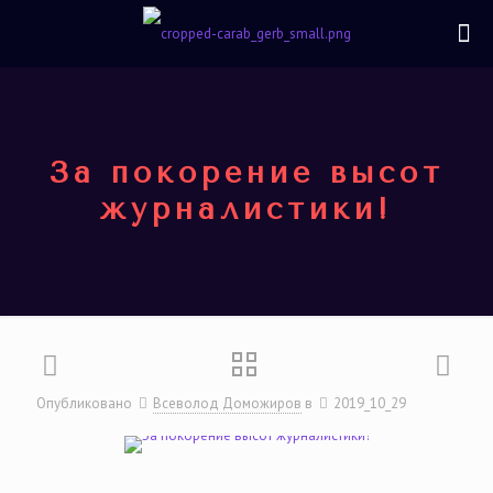
За покорение высот
журналистики!
Опубликовано
Всеволод Доможиров
в
2019_10_29