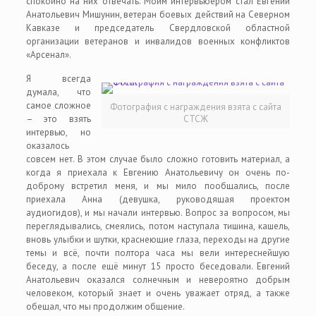
спокойно на них отвечать. Моим интервьюером стал Евгений
Анатольевич Мишунин, ветеран боевых действий на Северном
Кавказе и председатель Свердловской областной
организации ветеранов и инвалидов военных конфликтов
«Арсенал».
Я всегда
думала, что
самое сложное
Фотография с награждения взята с сайта
– это взять
СТСЖ
интервью, но
оказалось
совсем нет. В этом случае было сложно готовить материал, а
когда я приехала к Евгению Анатольевичу он очень по-
доброму встретил меня, и мы мило пообщались, после
приехала Анна (девушка, руководящая проектом
аудиогидов), и мы начали интервью. Вопрос за вопросом, мы
переглядывались, смеялись, потом наступала тишина, кашель,
вновь улыбки и шутки, краснеющие глаза, переходы на другие
темы и всё, почти полтора часа мы вели интереснейшую
беседу, а после ещё минут 15 просто беседовали. Евгений
Анатольевич оказался солнечным и невероятно добрым
человеком, который знает и очень уважает отряд, а также
обещал, что мы продолжим общение.