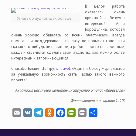
В целом работа
оказалась очень
приятной и безумно
Узнать об аудиогидах больше…
интересной, Анна
Бородулина, которая
очень хорошо общалась со всеми участниками, всегда
помогала и поддерживала, ни разу не повысив голос или
сказав что-нибудь не приятное, а ребята просто невероятные,
каждый стремился сделать свой аудиогид как можно более
интересным и запоминающимся.
Спасибо Ельцин Центру,
izi.travel
, «Адит» и Союзу журналистов
за уникальную возможность стать частью такого важного
проекта!
Анастасия Васильева, капитан-инструктор отряда «Каравелла»
Фото: автора и из архива СТСЖ
Email
VK
Telegram
Odnoklassniki
Facebook
PrintFriendly
Print
Отправить