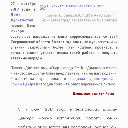
27 октября
2019 года в
Доме
Сергей Плотников (СТСЖ) и Анастасия
Журналистов
Васильева (отряд Каравелла) на Дне юнкора
прошёл День
юнкора –
состоялось награждение юных корреспондентов со всей
Свердловской области. За этот год опытные журналисты и их
ученики разработали более пяти крупных проектов, а
сегодня смогли увидеть плоды своей работы и получить
заветные награды.
Проект «Две звезды», «Спартакиада СМИ», «Диалоги в музее»
и некоторые другие были представлены нам на награждении.
Я же смогла поучаствовать в
создании аудиогидов для
Ельцин Центра
и сегодня получила благодарственное письмо.
Вспомним, как это было…
С 17 июня 2019 года в
экспозиции Ельцин
Центра можно встретить работы юных
ребят-журналистов
, мы создавали аудиогиды,