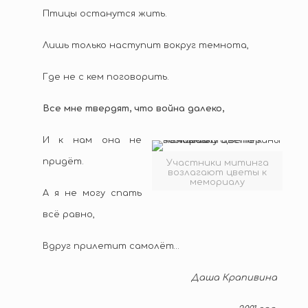
Птицы останутся жить.
Лишь только наступит вокруг темнота,
Где не с кем поговорить.
Все мне твердят, что война далеко,
И к нам она не
придёт.
Участники митинга
возлагают цветы к
мемориалу
А я не могу спать
всё равно,
Вдруг прилетит самолёт…
Даша Крапивина