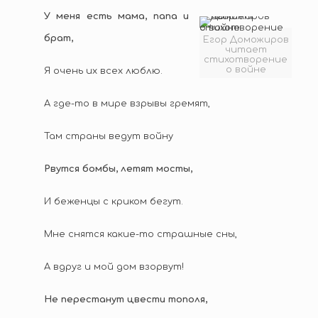
У меня есть мама, папа и
брат,
Егор Доможиров
читает
стихотворение
о войне
Я очень их всех люблю.
А где-то в мире взрывы гремят,
Там страны ведут войну
Рвутся бомбы, летят мосты,
И беженцы с криком бегут.
Мне снятся какие-то страшные сны,
А вдруг и мой дом взорвут!
Не перестанут цвести тополя,