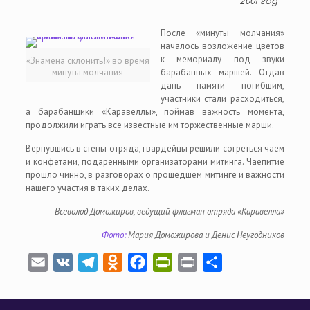
2001 год
После «минуты молчания»
началось возложение цветов
к мемориалу под звуки
«Знамёна склонить!» во время
минуты молчания
барабанных маршей. Отдав
дань памяти погибшим,
участники стали расходиться,
а барабанщики «Каравеллы», поймав важность момента,
продолжили играть все известные им торжественные марши.
Вернувшись в стены отряда, гвардейцы решили согреться чаем
и конфетами, подаренными организаторами митинга. Чаепитие
прошло чинно, в разговорах о прошедшем митинге и важности
нашего участия в таких делах.
Всеволод Доможиров, ведущий флагман отряда «Каравелла»
Фото:
Мария Доможирова и Денис Неугодников
Email
VK
Telegram
Odnoklassniki
Facebook
PrintFriendly
Print
Отправить