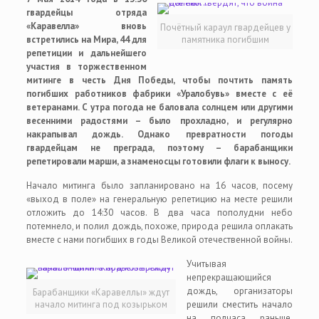
гвардейцы отряда
«Каравелла» вновь
Почётный караул гвардейцев у
встретились на Мира, 44 для
памятника погибшим
репетиции и дальнейшего
участия в торжественном
митинге в честь Дня Победы, чтобы почтить память
погибших работников фабрики «Уралобувь» вместе с её
ветеранами. С утра погода не баловала солнцем или другими
весенними радостями – было прохладно, и регулярно
накрапывал дождь. Однако превратности погоды
гвардейцам не преграда, поэтому – барабанщики
репетировали марши, а знаменосцы готовили флаги к выносу.
Начало митинга было запланировано на 16 часов, посему
«выход в поле» на генеральную репетицию на месте решили
отложить до 14:30 часов. В два часа пополудни небо
потемнело, и полил дождь, похоже, природа решила оплакать
вместе с нами погибших в годы Великой отечественной войны.
Учитывая
непрекращающийся
дождь, организаторы
Барабанщики «Каравеллы» ждут
начало митинга под козырьком
решили сместить начало
на полчаса раньше,