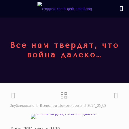
Все нам твердят, что
война далеко…
Опубликовано
Всеволод Доможиров
в
2014_05_08
7 мая 2014 года в 13:30