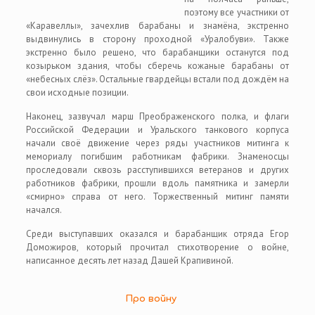
поэтому все участники от
«Каравеллы», зачехлив барабаны и знамёна, экстренно
выдвинулись в сторону проходной «Уралобуви». Также
экстренно было решено, что барабанщики останутся под
козырьком здания, чтобы сберечь кожаные барабаны от
«небесных слёз». Остальные гвардейцы встали под дождём на
свои исходные позиции.
Наконец, зазвучал марш Преображенского полка, и флаги
Российской Федерации и Уральского танкового корпуса
начали своё движение через ряды участников митинга к
мемориалу погибшим работникам фабрики. Знаменосцы
проследовали сквозь расступившихся ветеранов и других
работников фабрики, прошли вдоль памятника и замерли
«смирно» справа от него. Торжественный митинг памяти
начался.
Среди выступавших оказался и барабанщик отряда Егор
Доможиров, который прочитал стихотворение о войне,
написанное десять лет назад Дашей Крапивиной.
Про войну