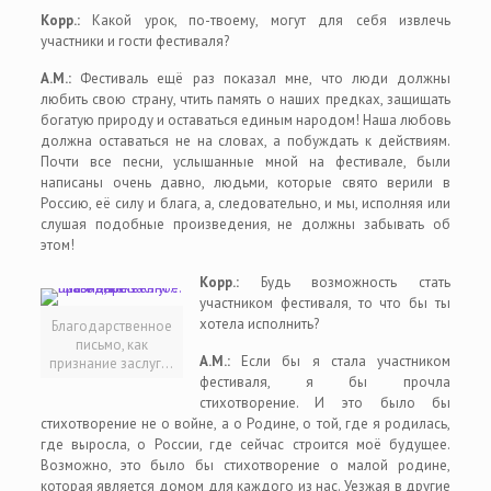
Корр.:
Какой урок, по-твоему, могут для себя извлечь
участники и гости фестиваля?
А.М.:
Фестиваль ещё раз показал мне, что люди должны
любить свою страну, чтить память о наших предках, защищать
богатую природу и оставаться единым народом! Наша любовь
должна оставаться не на словах, а побуждать к действиям.
Почти все песни, услышанные мной на фестивале, были
написаны очень давно, людьми, которые свято верили в
Россию, её силу и блага, а, следовательно, и мы, исполняя или
слушая подобные произведения, не должны забывать об
этом!
Корр.:
Будь возможность стать
участником фестиваля, то что бы ты
хотела исполнить?
Благодарственное
письмо, как
А.М.:
Если бы я стала участником
признание заслуг…
фестиваля, я бы прочла
стихотворение. И это было бы
стихотворение не о войне, а о Родине, о той, где я родилась,
где выросла, о России, где сейчас строится моё будущее.
Возможно, это было бы стихотворение о малой родине,
которая является домом для каждого из нас. Уезжая в другие