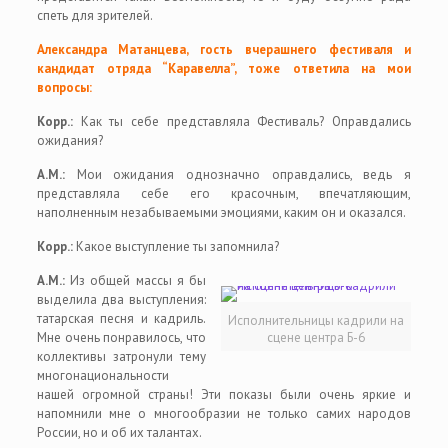
спеть для зрителей.
Александра Матанцева, гость вчерашнего фестиваля и
кандидат отряда “Каравелла”, тоже ответила на мои
вопросы:
Корр.:
Как ты себе представляла Фестиваль? Оправдались
ожидания?
А.М.:
Мои ожидания однозначно оправдались, ведь я
представляла себе его красочным, впечатляющим,
наполненным незабываемыми эмоциями, каким он и оказался.
Корр.:
Какое выступление ты запомнила?
А.М.:
Из общей массы я бы
выделила два выступления:
татарская песня и кадриль.
Исполнительницы кадрили на
Мне очень понравилось, что
сцене центра Б-6
коллективы затронули тему
многонациональности
нашей огромной страны! Эти показы были очень яркие и
напомнили мне о многообразии не только самих народов
России, но и об их талантах.