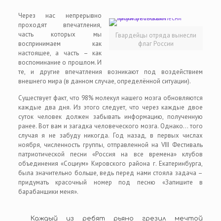
Через нас непрерывно
проходят впечатления,
часть которых мы
Гвардейцы отряда вынесли
воспринимаем как
флаг России
настоящее, а часть – как
воспоминание о прошлом. И
те, и другие впечатления возникают под воздействием
внешнего мира (в данном случае, определённой ситуации).
Существует факт, что 98% молекул нашего мозга обновляются
каждые два дня. Из этого следует, что через каждые двое
суток человек должен забывать информацию, полученную
ранее. Вот вам и загадка человеческого мозга. Однако… того
случая я не забуду никогда. Год назад, в первых числах
ноября, численность группы, отправленной на VIII Фестиваль
патриотической песни «Россия на все времена» клубов
объединения «Социум» Кировского района г. Екатеринбурга,
была значительно больше, ведь перед нами стояла задача –
придумать красочный номер под песню «Запишите в
барабанщики меня».
Каждый из ребят рьяно грезил мечтой