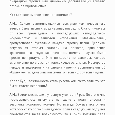
очередной строчке или движению доставляющих зрителю
огромное удовольствие.
Корр.:
Какое выступление ты запомнила?
А.М.:
Самым запоминающимся выступлением вчерашнего
вечера была песня «Гардемарины, вперёд!». Она отличалась
от всех предыдущих и последующих неподдельной
искренностью и теплотой исполнения. Мальчик-певец
прочувствовал буквально каждую строчку песни. Девочка,
вступающая вторым голосом на припеве, привносила
красочность и некую законченность номеру — лучше было
просто не придумать. Мне по-своему понравилось каждое
выступление, но это запомнилось лучше остальных. Мастерство
певцов и видеоролик из фильма навеяли воспоминания об
«Орлёнке», гардемаринской смене, о чести и доблести людей.
Корр.:
Будь возможность стать участником фестиваля, то что
бы ты хотела исполнить?
А.М.:
В этом фестивале я участвую уже третий раз. До этого мне
посчастливилось выступать на сцене в роли танцора и
участника хорового номера. Но всегда больше всего мне
хотелось спеть сольно или дуэтом. Если в следующем году мне
представится такая возможность, то я буду безумно рада