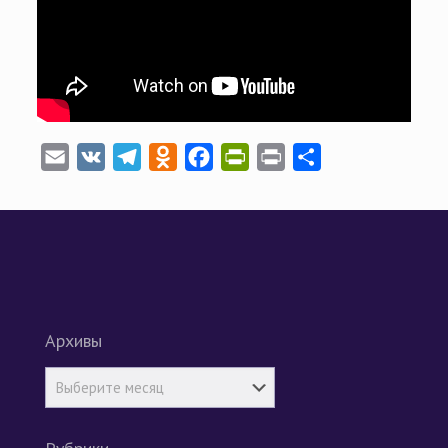
Email
VK
Telegram
Odnoklassniki
Facebook
PrintFriendly
Print
Отправить
Архивы