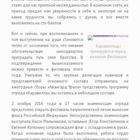
стало для нас приятной неожиданностью. В конечном счёте, их
приход придал нам уверенности в себе и, несмотря ни на
какие трудности, мы собрались с духом, и все вместе
выложились на сто баллов.
Вот и сейчас, при воспоминаниях о
том выступлении, на душе становится
тепло от осознания того, что никаким
Каравелльцы
обстоятельствам неподвластно
тренируются перед
началом Фестиваля
преградить путь силе братства. В
подтверждение вышесказанного
можно привести и фестиваль этого
года. Учитывая то, что крупная делегация новичков и
представителей основного состава отправилась на
ежегодные сборы «Авангард Урала» представлять программу
отряда «Каравелла», мы остались в небольшом составе.
2 ноября 2016 года в 17 часов знаменосцам отряда
предстояло открыть фестиваль патриотической песни выносом
флага Российской Федерации. Непосредственно знаменосцем
выступала Настя Мальчикова, остальные (Егор Константинов и
Евгений Котюнин) сопровождали флаг с эспадронами в руках.
Когда основная задача была выполнена, ребята гордо
покинули сцену, ведь в этом году в их обязанность не входило