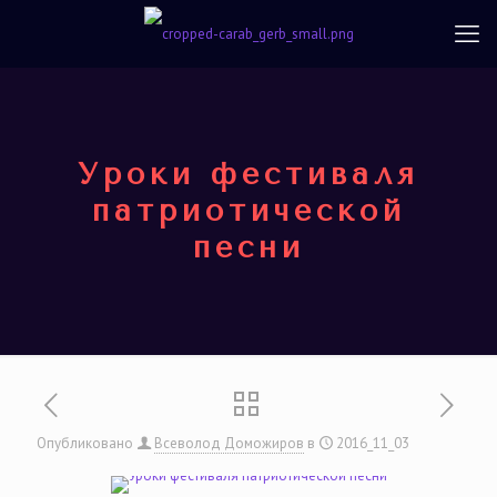
Уроки фестиваля
патриотической
песни
Опубликовано
Всеволод Доможиров
в
2016_11_03