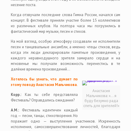
несение поста.
Когда отзвучали последние слова Гимна России, начался сам
концерт. В фестивале приняли участие более 15 коллективов
из различных клубов. На полтора часа мы погрузились в
фантастический мир музыки, песен и стихов.
На мой взгляд, особую атмосферу создавали не исполнители
песен и танцевальные ансамбли, а именно чтецы стихов, ведь
когда эти люди декларировали памятные произведения, у
каждого неравнодушного зрителя замирало сердце и на
мгновенье мы получали возможность перенестись в те
далёкие времена произведений…
Хотелось бы узнать, что думает по
этому поводу Анастасия Мальчикова.
Анастасия
Корр.:
Как ты себе представляла
Мальчикова: «… я
Фестиваль? Оправдались ожидания?
буду безумно рада
спеть для зрителей!»
А.М.:
Фестиваль идентичен каждый
год — песни, танцы, стихотворения. Но
поражает одно — выступления участников. Искренность
исполнения, самосовершенствование личностей, благодаря