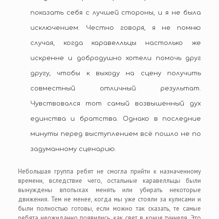
показать себя с лучшей стороны, и я не была
исключением. Честно говоря, я не помню
случая, когда каравелльцы настолько же
искренне и добродушно хотели помочь друг
другу, чтобы к выходу на сцену получить
совместный отличный результат.
Чувствовался тот самый возвышенный дух
единства и братства. Однако в последние
минуты перед выступлением всё пошло не по
задуманному сценарию.
Небольшая группа ребят не смогла прийти к назначенному
времени, вследствие чего, остальные каравелльцы были
вынуждены впопыхах менять или убирать некоторые
движения. Тем не менее, когда мы уже стояли за кулисами и
были полностью готовы, если можно так сказать, те самые
ребята неожиданно появились, как свет в конце туннеля. Это