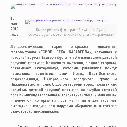
18
мая
2019
Копии редких фотографий Екатеринбурга
года
соседствуют с фото-историей отряда «Каравелла»
в
Дендрологическом парке открылась уникальная
фотовыставка «ГОРОД. РЕКА. КАРАВЕЛЛА», связанная с
историей города Екатеринбурга и 50-й навигацией детской
парусной флотилии. Концепция выставки, с одной стороны,
показывает Екатеринбург, который развивался вокруг
нескольких водоёмов: реки Исеть, Верх-Исетского
водохранилища, Центрального городского пруда и
Нижнеисетского пруда. С другой стороны, город показан как
колыбель детской парусной флотилии, на палубах которой
прошли «школу взросления и воспитания» тысячи мальчишек
и девчонок, которые на протяжении пяти десятков лет
ежегодно выходили под парусами «Каравеллы» в составе
разновозрастных экипажей.
Основу выставки составили копии редких