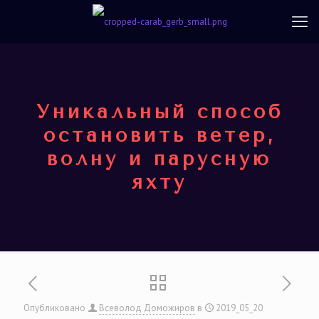
Уникальный способ
остановить ветер,
волну и парусную
яхту
Опубликовано
Всеволод Доможиров
в
2019_05_20