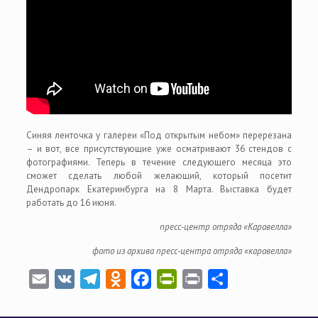
Синяя ленточка у галереи «Под открытым небом» перерезана
– и вот, все присутствующие уже осматривают 36 стендов с
фотографиями. Теперь в течение следующего месяца это
сможет сделать любой желающий, который посетит
Дендропарк Екатеринбурга на 8 Марта. Выставка будет
работать до 16 июня.
пресс-центр отряда «Каравелла»
фото из архива пресс-центра отряда «каравелла»
Email
VK
Telegram
Odnoklassniki
Facebook
PrintFriendly
Print
Отправить