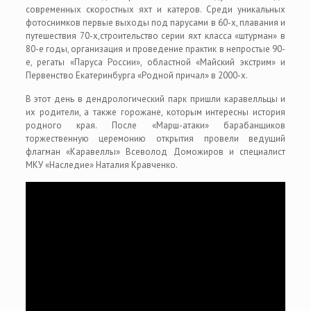
современных скоростных яхт и катеров. Среди уникальных
фотоснимков первые выходы под парусами в 60-х, плавания и
путешествия 70-х,строительство серии яхт класса «штурман» в
80-е годы, организация и проведение практик в непростые 90-
е, регаты «Паруса России», областной «Майский экстрим» и
Первенство Екатеринбурга «Родной причал» в 2000-х.
В этот день в дендрологический парк пришли каравелльцы и
их родители, а также горожане, которым интересны история
родного края. После «Марш-атаки» барабанщиков
торжественную церемонию открытия провели ведущий
флагман «Каравеллы» Всеволод Доможиров и специалист
МКУ «Наследие» Наталия Кравченко.