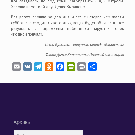
всё сладилось, но под конец разобрались и я, и матросы.
Хорошо помог мой друг Денис Зырянов.»
Вся регата прошла за два дня и все с нетерпением ждали
субботнего «родительского дня», когда будут объявлены все
результаты и награждены победители парусных гонок
«Родной причал».
Пётр Крапивин, штурман отряда «Каравелла»
Фото: Дарья Крапивина и Всеволод Доможиров
Email
VK
Telegram
Odnoklassniki
Facebook
PrintFriendly
Print
Отправить
Архивы