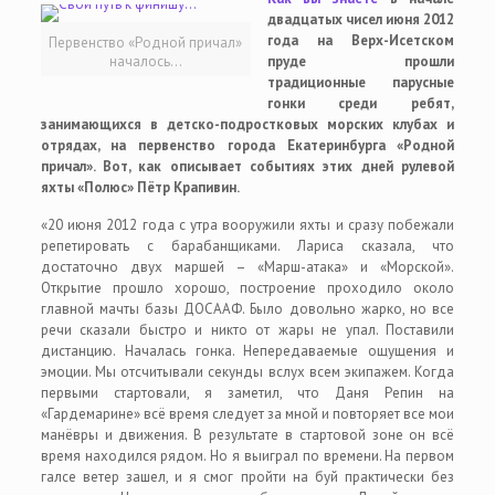
двадцатых чисел июня 2012
года на Верх-Исетском
Первенство «Родной причал»
началось…
пруде прошли
традиционные парусные
гонки среди ребят,
занимающихся в детско-подростковых морских клубах и
отрядах, на первенство города Екатеринбурга «Родной
причал». Вот, как описывает событиях этих дней рулевой
яхты «Полюс» Пётр Крапивин.
«20 июня 2012 года с утра вооружили яхты и сразу побежали
репетировать с барабанщиками. Лариса сказала, что
достаточно двух маршей – «Марш-атака» и «Морской».
Открытие прошло хорошо, построение проходило около
главной мачты базы ДОСААФ. Было довольно жарко, но все
речи сказали быстро и никто от жары не упал. Поставили
дистанцию. Началась гонка. Непередаваемые ощущения и
эмоции. Мы отсчитывали секунды вслух всем экипажем. Когда
первыми стартовали, я заметил, что Даня Репин на
«Гардемарине» всё время следует за мной и повторяет все мои
манёвры и движения. В результате в стартовой зоне он всё
время находился рядом. Но я выиграл по времени. На первом
галсе ветер зашел, и я смог пройти на буй практически без