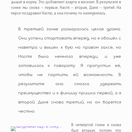
дышат в корму. Это добавляет азарта и веселит. В результате в
гонке: мы снова – первые, Настя – вторая, Даня – третий. На
пирсе поздравил Настю, а она почему-то нахмурилась.
В третьей гонке разыгралась целая драма.
Они успели стартовать вперёд, но я обошёл с
наветра и вышел к бую на правом галсе, но
Настя была немного впереди, и уже
готовилась к повороту. Я пропустил её,
чтобы не портить ей возможность. В
результате она смогла удержать
преимущество и к финишу пришла первой, а я
второй. Даня снова третий, но он борется
честно.
В четвёртой гонке я снова
был вторым, потому что