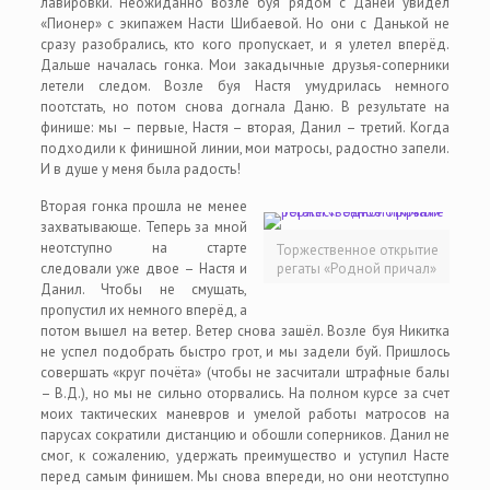
лавировки. Неожиданно возле буя рядом с Даней увидел
«Пионер» с экипажем Насти Шибаевой. Но они с Данькой не
сразу разобрались, кто кого пропускает, и я улетел вперёд.
Дальше началась гонка. Мои закадычные друзья-соперники
летели следом. Возле буя Настя умудрилась немного
поотстать, но потом снова догнала Даню. В результате на
финише: мы – первые, Настя – вторая, Данил – третий. Когда
подходили к финишной линии, мои матросы, радостно запели.
И в душе у меня была радость!
Вторая гонка прошла не менее
захватывающе. Теперь за мной
неотступно на старте
Торжественное открытие
следовали уже двое – Настя и
регаты «Родной причал»
Данил. Чтобы не смущать,
пропустил их немного вперёд, а
потом вышел на ветер. Ветер снова зашёл. Возле буя Никитка
не успел подобрать быстро грот, и мы задели буй. Пришлось
совершать «круг почёта» (чтобы не засчитали штрафные балы
– В.Д.), но мы не сильно оторвались. На полном курсе за счет
моих тактических маневров и умелой работы матросов на
парусах сократили дистанцию и обошли соперников. Данил не
смог, к сожалению, удержать преимущество и уступил Насте
перед самым финишем. Мы снова впереди, но они неотступно