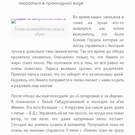
оказаться в прохладной воде.
Во время наших заплывов в
гонке на лучах кто-то
кильнулся, как потом
Гонки на швертботах класса
«Луч»
выяснилось, это была
Ксения Гордон, которая не
могла справиться с быстрым
лучом в довольно-таки свежий ветер. Так что время до обеда
пролетело незаметно. Опечалило только то, что Никите от
жары стало плохо. Мы положили его в тень, но всё равно не
очень помогало. Лариса вызвала срочно его родителей.
Приехал папа и сказал, что он заберёт его на несколько дней.
Надеюсь, что Никита поправится и снова сможет с нами ходить
и радовать наш экипаж.
После обеда мы ещё походили до «Сортировки» и за «Баран».
Я поменялся с Лизой Габдулганиевой и походил на «Гек
Финне». Эта яхта большая – с 4 парусами (на самом деле, даже
с пятью – В.Д.). Управлять ей не так просто, но когда она ловит
ветер, то так летит, что даже «штурмана» легко отстают.
Сегодня мы учились ходить в кильватер. Получается пока не
очень, но экипажи стараются. У меня с «Геком» тоже не сразу