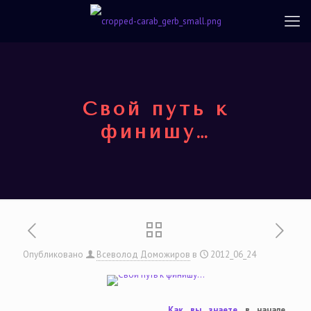
Свой путь к
финишу…
Опубликовано
Всеволод Доможиров
в
2012_06_24
Как вы знаете
в начале