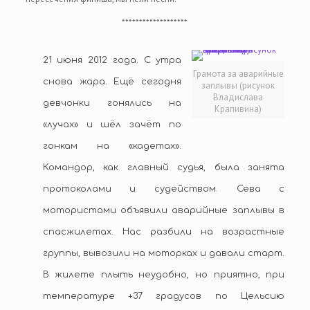
*******************
21 июня 2012 года. С утра
Грамота за аварийные
снова жара. Ещё сегодня
заплывы (рисунок
Владислава
девчонки гонялись на
Крапивина)
«лучах» и шёл зачёт по
гонкам на «кадетах».
Командор, как главный судья, была занята
протоколами и судейством. Сева с
мотористами объявили аварийные заплывы в
спасжилетах. Нас разбили на возрастные
группы, вывозили на моторках и давали старт.
В жилете плыть неудобно, но приятно, при
температуре +37 градусов по Цельсию