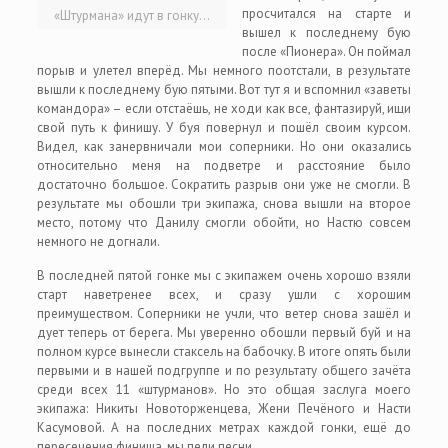
просчитался на старте и
«Штурмана» идут в гонку…
вышел к последнему бую
после «Пионера». Он поймал
порыв и улетел вперёд. Мы немного поотстали, в результате
вышли к последнему бую пятыми. Вот тут я и вспомнил «заветы
командора» – если отстаёшь, не ходи как все, фантазируй, ищи
свой путь к финишу. У буя повернул и пошёл своим курсом.
Видел, как занервничали мои соперники. Но они оказались
относительно меня на подветре и расстояние было
достаточно большое. Сократить разрыв они уже не смогли. В
результате мы обошли три экипажа, снова вышли на второе
место, потому что Данилу смогли обойти, но Настю совсем
немного не догнали.
В последней пятой гонке мы с экипажем очень хорошо взяли
старт наветренее всех, и сразу ушли с хорошим
преимуществом. Соперники не учли, что ветер снова зашёл и
дует теперь от берега. Мы уверенно обошли первый буй и на
полном курсе вынесли стаксель на бабочку. В итоге опять были
первыми и в нашей подгруппе и по результату общего зачёта
среди всех 11 «штурманов». Но это общая заслуга моего
экипажа: Никиты Новоторженцева, Жени Печёного и Насти
Касумовой. А на последних метрах каждой гонки, ещё до
пересечения финиша, мы пели песни.