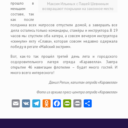
прошло в
Максим Ильиных с Пашей Шевниным
меньшем
возвращают покрышки на законное место
составе, так
как после
полдника всех матросов отпустили домой, а завершать все
дела остались только командиры, стажёры и инструктора. В 19
часов мы спустили оба катера, а совсем вечером инструктора
«скинули» яхту «Слава», которая совсем недавно одержала
победу в регате «Майский экстрим».
Вот, как-то так прошёл третий день лета и городского
оздоровительного лагеря отряда «Каравелла». Завтра
открытие 46 навигации флотилии – будет много гостей. И
много всего интересного!
Данил Репин, капитан отряда «Каравелла»
Фото из архива пресс-центра
отряда «Каравелла»
Email
VK
Telegram
Odnoklassniki
Facebook
PrintFriendly
Print
Отправить