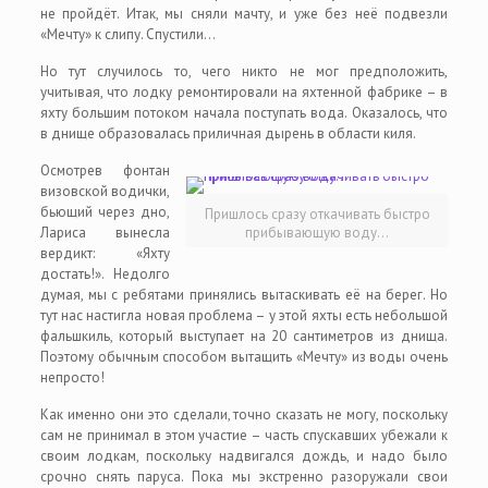
не пройдёт. Итак, мы сняли мачту, и уже без неё подвезли
«Мечту» к слипу. Спустили…
Но тут случилось то, чего никто не мог предположить,
учитывая, что лодку ремонтировали на яхтенной фабрике – в
яхту большим потоком начала поступать вода. Оказалось, что
в днище образовалась приличная дырень в области киля.
Осмотрев фонтан
визовской водички,
бьющий через дно,
Пришлось сразу откачивать быстро
Лариса вынесла
прибывающую воду…
вердикт: «Яхту
достать!». Недолго
думая, мы с ребятами принялись вытаскивать её на берег. Но
тут нас настигла новая проблема – у этой яхты есть небольшой
фальшкиль, который выступает на 20 сантиметров из днища.
Поэтому обычным способом вытащить «Мечту» из воды очень
непросто!
Как именно они это сделали, точно сказать не могу, поскольку
сам не принимал в этом участие – часть спускавших убежали к
своим лодкам, поскольку надвигался дождь, и надо было
срочно снять паруса. Пока мы экстренно разоружали свои