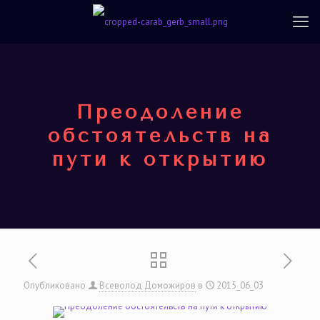
Преодоление
обстоятельств на
пути к открытию
Опубликовано
Всеволод Доможиров
в
2015_06_03