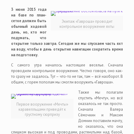
3 июня 2015 года
на базе по план-
сетке должен быть
Экипаж «Гавроша» проводит
обычный ходовой
контрольное вооружение яхты
день, но, кто мог
подумать, что
открытие только завтра. Сегодня же мы спускаем часть яхт
на воду, чтобы в день открытия навигации сократить время
на подготовку.
С самого утра началось настоящее веселье. Сначала
проводили контрольное вооружение. Честно говоря, оно как-
то сразу не задалось. Тут – что-то не так, там – всё наоборот. В
общем, с горем пополам мы смогли вооружить «Гавроша».
Также мы полагали
спустить «Мечту», но всё
оказалось не так просто.
Первое вооружение «Мечты»
каравелльцами приведёт к
Сначала Валера
грустному сюрпризу
Сёмочкин и Максим
Домнин поставили мачту,
но оказалось, что она
слишком высокая и под проводами, растянутыми над базой,