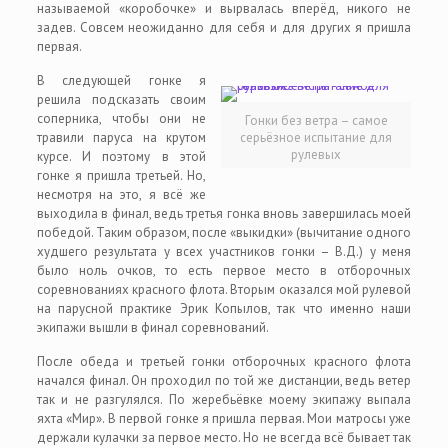
называемой «коробочке» и вырвалась вперёд, никого не
задев. Совсем неожиданно для себя и для других я пришла
первая.
В следующей гонке я
решила подсказать своим
соперника, чтобы они не
Гонки без ветра – самое
травили паруса на крутом
серьёзное испытание для
рулевых
курсе. И поэтому в этой
гонке я пришла третьей. Но,
несмотря на это, я всё же
выходила в финал, ведь третья гонка вновь завершилась моей
победой. Таким образом, после «выкидки» (вычитание одного
худшего результата у всех участников гонки – В.Д.) у меня
было ноль очков, то есть первое место в отборочных
соревнованиях красного флота. Вторым оказался мой рулевой
на парусной практике Эрик Копылов, так что именно наши
экипажи вышли в финал соревнований.
После обеда и третьей гонки отборочных красного флота
начался финал. Он проходил по той же дистанции, ведь ветер
так и не разгулялся. По жеребьёвке моему экипажу выпала
яхта «Мир». В первой гонке я пришла первая. Мои матросы уже
держали кулачки за первое место. Но не всегда всё бывает так