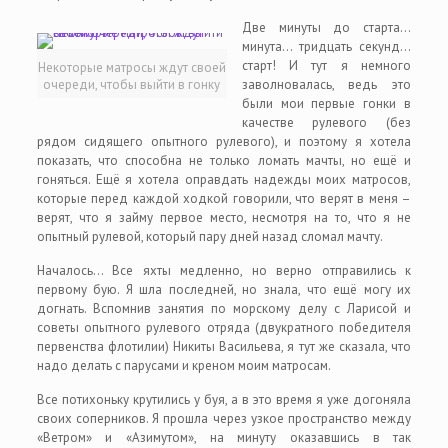
Две минуты до старта…
минута… тридцать секунд…
старт! И тут я немного
Некоторые матросы ждут своей
очереди, чтобы выйти в гонку
заволновалась, ведь это
были мои первые гонки в
качестве рулевого (без
рядом сидящего опытного рулевого), и поэтому я хотела
показать, что способна не только ломать мачты, но ещё и
гоняться. Ещё я хотела оправдать надежды моих матросов,
которые перед каждой ходкой говорили, что верят в меня –
верят, что я займу первое место, несмотря на то, что я не
опытный рулевой, который пару дней назад сломал мачту.
Началось… Все яхты медленно, но верно отправились к
первому бую. Я шла последней, но знала, что ещё могу их
догнать. Вспомнив занятия по морскому делу с Ларисой и
советы опытного рулевого отряда (двукратного победителя
первенства флотилии) Никиты Васильева, я тут же сказала, что
надо делать с парусами и креном моим матросам.
Все потихоньку крутились у буя, а в это время я уже догоняла
своих соперников. Я прошла через узкое пространство между
«Ветром» и «Азимутом», на минуту оказавшись в так