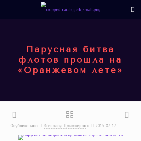
Парусная битва
флотов прошла на
«Оранжевом лете»
Опубликовано
Всеволод Доможиров
в
2015_07_17