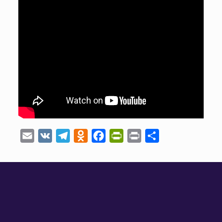
Email
VK
Telegram
Odnoklassniki
Facebook
PrintFriendly
Print
Отправить