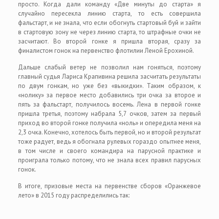
просто. Когда дали команду «Две минуты до старта» я
случайно пересекла линию старта, то есть совершила
фальстарт, и не знала, что если обогнуть стартовый буй и зайти
в стартовую зону не через линию старта, то штрафные очки не
засчитают. Во второй гонке я пришла вторая, сразу за
финалистом гонок на первенство флотилии Леной Ерохиной.
Дальше слабый ветер не позволил нам гоняться, поэтому
главный судья Лариса Крапивина решила засчитать результаты
по двум гонкам, но уже без «выкидки». Таким образом, к
«нолику» за первое место добавились три очка за второе и
пять за фальстарт, получилось восемь. Лена в первой гонке
пришла третья, поэтому набрала 5,7 очков, затем за первый
приход во второй гонке получила «ноль» и опередила меня на
2,3 очка. Конечно, хотелось быть первой, но и второй результат
тоже радует, ведь я обогнала рулевых гораздо опытнее меня,
в том числе и своего командира на парусной практике и
проиграла только потому, что не знала всех правил парусных
гонок.
В итоге, призовые места на первенстве сборов «Оранжевое
лето» в 2015 году распределились так: