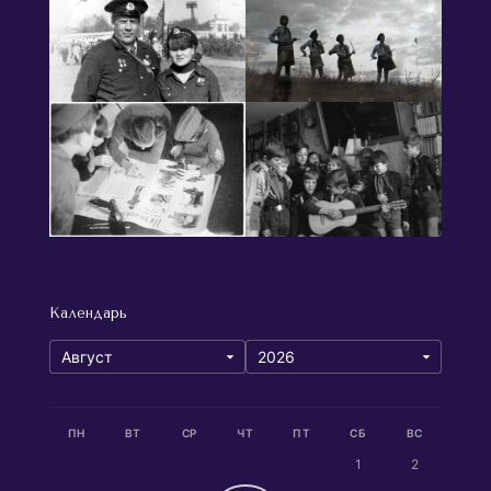
Календарь
ПН
ВТ
СР
ЧТ
ПТ
СБ
ВС
1
2