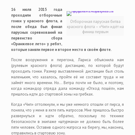
16 июля 2015 года
проходили отборочные
гонки у красного флота, а
Отборочная парусная битва
после обеда был финал
красного флота – «Чип» идёт на
финиш первым
парусных соревнований на
первенство сбора
«Оранжевое лето» у ребят,
которые заняли первое и второе место в своём флоте.
После вооружения и перегона, Лариса объяснила нам
(рулевым красного флота) дистанцию, по которой будут
проходить гонки. Размер выставленной дистанции был столь
маленьким, что казалось, пройти её не составит труда и не
займёт много времени. Но… Ветра почти не было, и поэтому,
когда командор отряда дала команду «Отход пошёл», нам
пришлось идти до стартовой зоны на гребках.
Когда «Чип» оттолкнули, и мы уже немного отошли от пирса, я
поняла, что у меня в яхте пять матросов. Мне пришлось быстро
развернуться и идти обратно, поскольку по технике
безопасности в экипаже «штурмана» не должно быть более
пяти человек. Оставив одного матроса на берегу, мы, наконец,
отправились в стартовую зону.