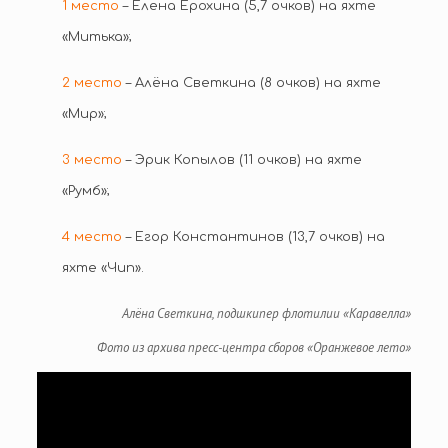
1 место
– Елена Ерохина (5,7 очков) на яхте
«Митька»;
2 место
– Алёна Светкина (8 очков) на яхте
«Мир»;
3 место
– Эрик Копылов (11 очков) на яхте
«Румб»;
4 место
– Егор Константинов (13,7 очков) на
яхте «Чип».
Алёна Светкина, подшкипер флотилии «Каравелла»
Фото из архива пресс-центра сборов «Оранжевое лето»