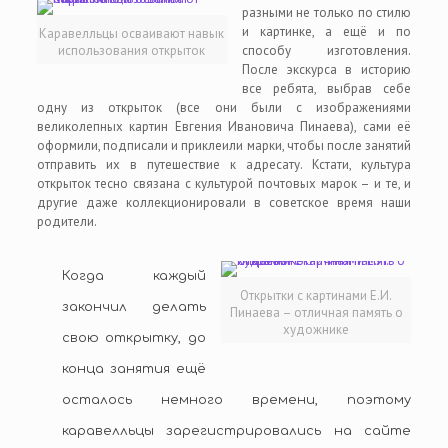
разными не только по стилю
и картинке, а ещё и по
Каравелльцы осваивают навык
использования открыток
способу изготовления.
После экскурса в историю
все ребята, выбрав себе
одну из открыток (все они были с изображениями
великолепных картин Евгения Ивановича Пинаева), сами её
оформили, подписали и приклеили марки, чтобы после занятий
отправить их в путешествие к адресату. Кстати, культура
открыток тесно связана с культурой почтовых марок – и те, и
другие даже коллекционировали в советское время наши
родители.
Когда каждый
Открытки с картинами Е.И.
закончил делать
Пинаева – отличная память о
художнике
свою открытку, до
конца занятия ещё
осталось немного времени, поэтому
каравелльцы зарегистрировались на сайте