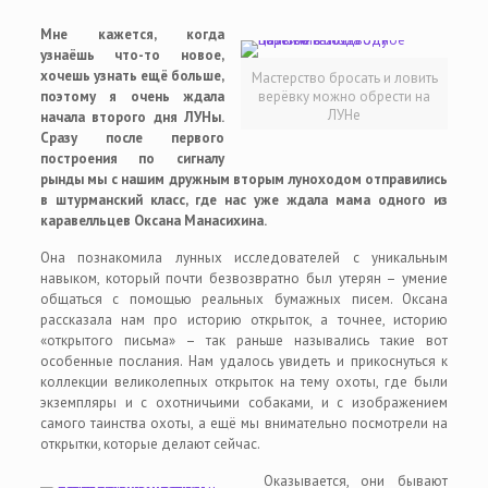
Мне кажется, когда
узнаёшь что-то новое,
хочешь узнать ещё больше,
Мастерство бросать и ловить
поэтому я очень ждала
верёвку можно обрести на
ЛУНе
начала второго дня ЛУНы.
Сразу после первого
построения по сигналу
рынды мы с нашим дружным вторым луноходом отправились
в штурманский класс, где нас уже ждала мама одного из
каравелльцев Оксана Манасихина.
Она познакомила лунных исследователей с уникальным
навыком, который почти безвозвратно был утерян – умение
общаться с помощью реальных бумажных писем. Оксана
рассказала нам про историю открыток, а точнее, историю
«открытого письма» – так раньше назывались такие вот
особенные послания. Нам удалось увидеть и прикоснуться к
коллекции великолепных открыток на тему охоты, где были
экземпляры и с охотничьими собаками, и с изображением
самого таинства охоты, а ещё мы внимательно посмотрели на
открытки, которые делают сейчас.
Оказывается, они бывают