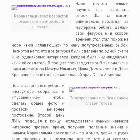
Наши медики решили
научить нас создавать
рыбок. Шаг за шагом,
Каравелльцы всех возрастов
осваивают возможности
внимательно наблюдая за
капельниц
мастерами, ребята делали
свои фигурки, и в скором
времени стол стал похож на
море из-за «плавающих» по нему полупрозрачных рыбок.
Несмотря на то, что все фигурки были сделаны по одной схеме
и из одинаковых материалов, каждая была индивидуальна,
как и её создатель. В процесс производства рыб включались и
наши инструктора Максим Ильиных, Маша Доможирова и Даша
Крапивина и ещё один каравелльский врач Ольга Анчугова.
После занятия все ребята и
инструктора собрались в
«Муравейнике», чтобы
Полупрозрачная рыбка с синем
сделать общее фото и
глазом готова
провести вечернее
построение. Второй день
ЛУНы подошёл к концу, исследователи лунных навыков
интересно провели время, получили полезные знания и
навыки. Каравелльцы расходились по домам, держа в руках
свои творения, и я подумала, что то, что они сегодня