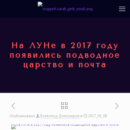
На ЛУНе в 2017 году
появились подводное
царство и почта
Опубликовано
Всеволод Доможиров
в
2017_01_08