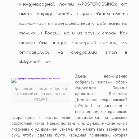
международной почты («POSTCROSSING») от
имени отряда, чтобы в дальнейшем иметь
возможность переписываться с ребятами не
только из России, но и из других стран. Как
только был введён последний символ, мы
отправились на следующий этап в
«Муравейник».
Здесь неожиданно
собрались экипажи обоих
луноходов… Занятие
Правильно сложить и бросить
длинный конец непростая
проводил Всеволод
задача
Доможиров – управляющий
ЛУНой. Сева рассказал и
показал нам, как правильно
сворачивать и кидать, если понадобится, на дальние
расстояния канат. Навык полезный, и, думаю, многие юные
яхтсмены с удивлением узнали, что наматывать верёвку на
руку, чтобы сделать бухту, «вредная привычка», которая