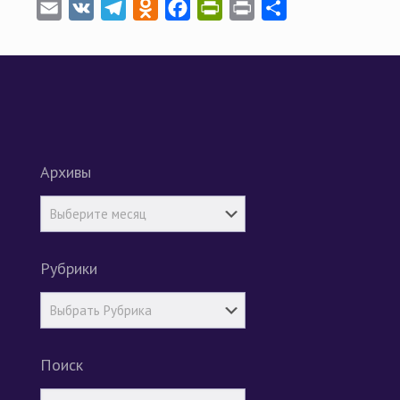
Email
VK
Telegram
Odnoklassniki
Facebook
PrintFriendly
Print
Отправить
Архивы
Рубрики
Поиск