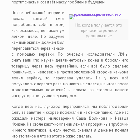
портит снасть и создаёт массу проблем в будущем.
После небольшой теории и
показа каждый смог
попробовать себя в этом,
Но, когда получается, это
как оказалось, не таком уж
приносит огромное
удовольствие
лёгком деле. По задумке
каждый экипаж должен был
переправиться через каньон
с помощью верёвки. По очереди исследователи ЛУНы
сматывали «по науке» девятиметровый конец и бросали его
товарищу через весь муравейник, если всё было сделано
правильно, и человек на противоположной стороне каньона
ловил верёвку, то переправа удалась. Не у всех всё
получалось с первого раза, но никто не сдался, и в итоге после
дополнительных пояснений и показа со стороны нашего
инструктора получилось у каждого.
Когда весь наш луноход переправился, мы поблагодарили
Севу за занятие и скорее побежали в кают-компанию, где нас
ожидали мастера мыловарения Саша Долинова и Наташа
Фризен. На столе кают-компании лежали прозрачные трубочки
и много пакетиков, и, если честно, сначала я даже не поняла
что это такое и что из этого можно сделать.