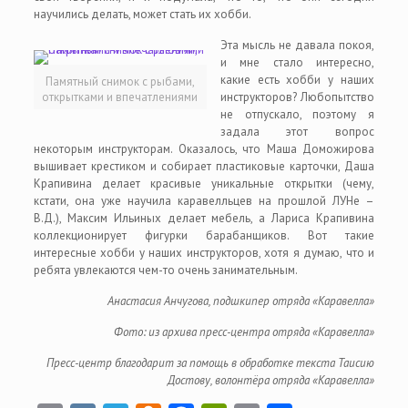
научились делать, может стать их хобби.
Эта мысль не давала покоя,
и мне стало интересно,
какие есть хобби у наших
Памятный снимок с рыбами,
открытками и впечатлениями
инструкторов? Любопытство
не отпускало, поэтому я
задала этот вопрос
некоторым инструкторам. Оказалось, что Маша Доможирова
вышивает крестиком и собирает пластиковые карточки, Даша
Крапивина делает красивые уникальные открытки (чему,
кстати, она уже научила каравелльцев на прошлой ЛУНе –
В.Д.), Максим Ильиных делает мебель, а Лариса Крапивина
коллекционирует фигурки барабанщиков. Вот такие
интересные хобби у наших инструкторов, хотя я думаю, что и
ребята увлекаются чем-то очень занимательным.
Анастасия Анчугова, подшкипер отряда «Каравелла»
Фото: из архива пресс-центра отряда «Каравелла»
Пресс-центр благодарит за помощь в обработке текста Таисию
Достову, волонтёра отряда «Каравелла»