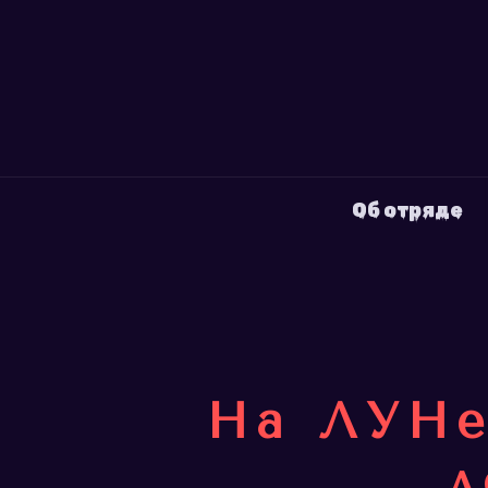
Об отряде
На ЛУНе
л