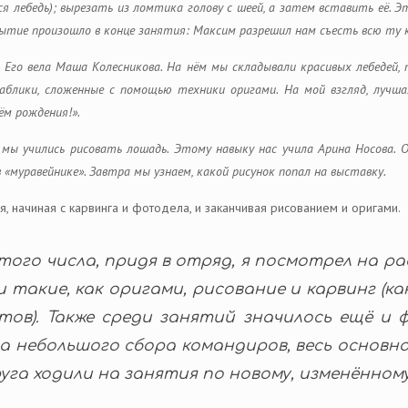
ся лебедь); вырезать из ломтика голову с шеей, а затем вставить её. 
ытие произошло в конце занятия: Максим разрешил нам съесть всю ту 
. Его вела Маша Колесникова. На нём мы складывали красивых лебедей
раблики, сложенные с помощью техники оригами. На мой взгляд, лучш
ём рождения!».
 мы учились рисовать лошадь. Этому навыку нас учила Арина Носова. О
 «муравейнике». Завтра мы узнаем, какой рисунок попал на выставку.
я, начиная с карвинга и фотодела, и заканчивая рисованием и оригами.
того числа, придя в отряд, я посмотрел на ра
и такие, как оригами, рисование и карвинг (к
тов). Также среди занятий значилось ещё и 
а небольшого сбора командиров, весь основно
уга ходили на занятия по новому, изменённом