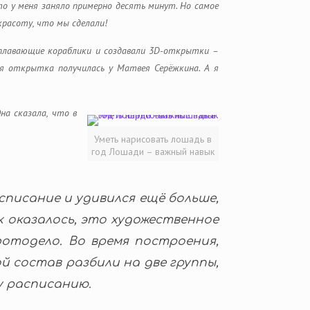
Это у меня заняло примерно десять минут. Но самое
красоту, что мы сделали!
, плавающие кораблики и создавали 3D-открытки –
ая открытка получилась у Матвея Серёжкина. А я
на сказала, что в
Уметь нарисовать лошадь в
год Лошади – важный навык
списание и удивился ещё больше,
ак оказалось, это художественное
фотодело. Во время построения,
й состав разбили на две группы,
у расписанию.