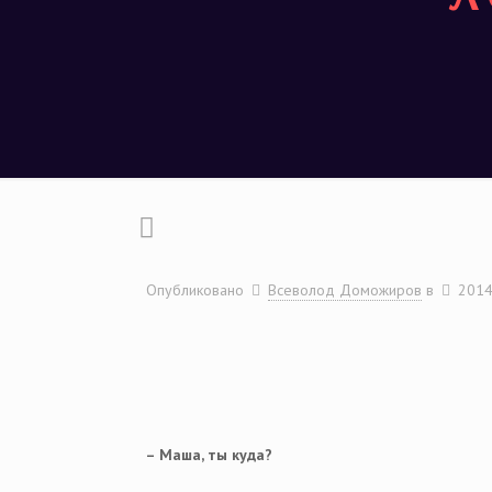
Опубликовано
Всеволод Доможиров
в
2014
– Маша, ты куда?