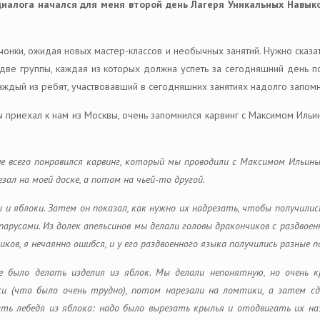
 диалога начался для меня второй день Лагеря Уникальных Навык
онки, ожидая новых мастер-классов и необычных занятий. Нужно сказат
 две группы, каждая из которых должна успеть за сегодняшний день 
ждый из ребят, участвовавший в сегодняшних занятиях надолго запомни
 приехал к нам из Москвы, очень запомнился карвинг с Максимом Ильин
ше всего понравился карвинг, который мы проводили с Максимом Ильины
зал на моей доске, а потом на чьей-то другой.
и яблоки. Затем он показал, как нужно их надрезать, чтобы получились
русами. Из долек апельсинов мы делали головы дракончиков с раздвое
иков, я нечаянно ошибся, и у его раздвоенного языка получились разные п
е было делать изделия из яблок. Мы делали непонятную, но очень к
и (что было очень трудно), потом нарезали на ломтики, а затем сдв
ть лебедя из яблока: надо было вырезать крылья и отодвигать их наз