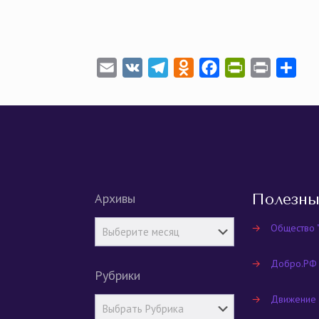
Email
VK
Telegram
Odnoklassniki
Facebook
PrintFriendly
Print
Отп
Архивы
Полезны
→
Общество 
→
Добро.РФ
Рубрики
→
Движение