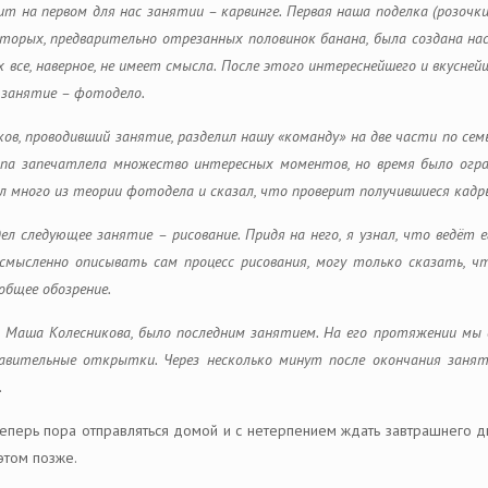
ит на первом для нас занятии – карвинге. Первая наша поделка (розочки
вторых, предварительно отрезанных половинок банана, была создана н
 все, наверное, не имеет смысла. После этого интереснейшего и вкусней
е занятие – фотодело.
ков, проводивший занятие, разделил нашу «команду» на две части по се
ппа запечатлела множество интересных моментов, но время было огран
ал много из теории фотодела и сказал, что проверит получившиеся кадр
дел следующее занятие – рисование. Придя на него, я узнал, что ведёт 
смысленно описывать сам процесс рисования, могу только сказать, ч
общее обозрение.
 Маша Колесникова, было последним занятием. На его протяжении мы с
равительные открытки. Через несколько минут после окончания занят
.
Теперь пора отправляться домой и с нетерпением ждать завтрашнего д
этом позже.