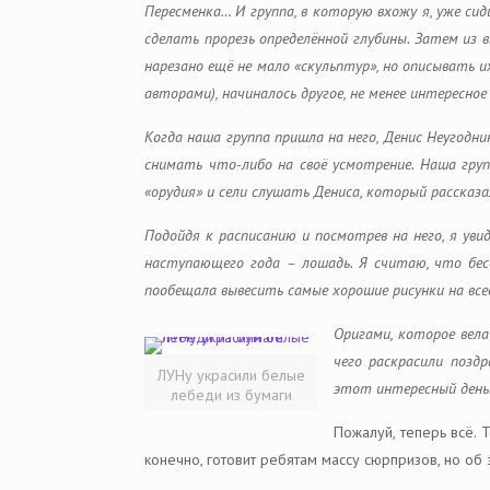
Пересменка… И группа, в которую вхожу я, уже сид
сделать прорезь определённой глубины. Затем из 
нарезано ещё не мало «скульптур», но описывать их
авторами), начиналось другое, не менее интересно
Когда наша группа пришла на него, Денис Неугодни
снимать что-либо на своё усмотрение. Наша гру
«орудия» и сели слушать Дениса, который рассказ
Подойдя к расписанию и посмотрев на него, я уви
наступающего года – лошадь. Я считаю, что бес
пообещала вывесить самые хорошие рисунки на все
Оригами, которое вела
чего раскрасили позд
ЛУНу украсили белые
этот интересный день
лебеди из бумаги
Пожалуй, теперь всё. 
конечно, готовит ребятам массу сюрпризов, но об 