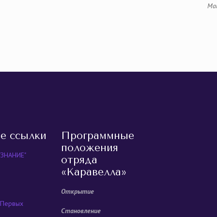
Ма
равить
е ссылки
Программные
положения
"ЗНАНИЕ"
отряда
«Каравелла»
Открытие
 Первых
Становление