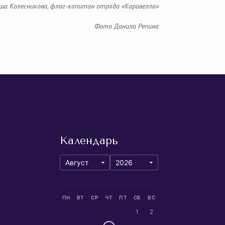
ша Колесникова, флаг-капитан отряда «Каравелла»
Фото Данила Репина
Календарь
ПН
ВТ
СР
ЧТ
ПТ
СБ
ВС
1
2