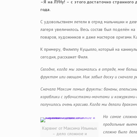
–Я на ЛУНу! – с этого достаточно странного
года.
С удовольствием летели в отряд мальчишки и девч
лагеря увеличилось. Весь состав был поделён на
поваров, художников и даже мастеров оригами. Ка
К примеру, Филиппу Куцылло, который на каникулы
сегодня, расскажет Филя.
Сегодня, когда мы занимались в отряде, мне боль
фруктам или овощам. Ник забыл доску и сначала ре
Сначала Максим помыл фрукты: бананы, апельсины 
кораблики с зубочистками-мачтами и кожурками-па
получилось очень красиво. Когда мы делали драконч
Но самое сложно
продольные выемк
Карвинг от Максима Ильиных
сложно было дела
– дело сложное и