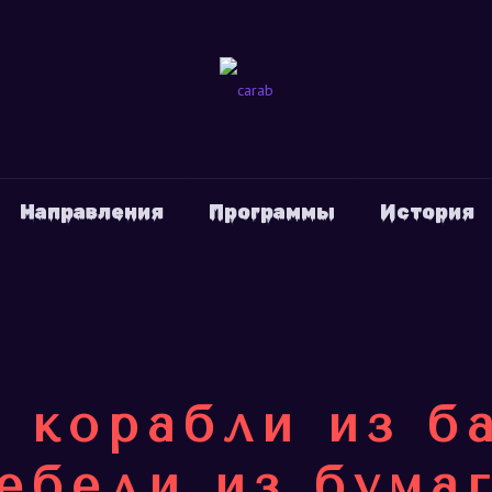
Направления
Программы
История
 корабли из ба
ебеди из бума