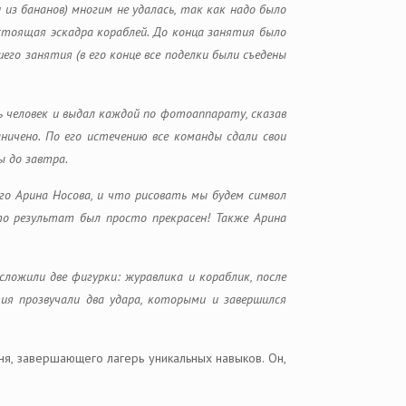
 из бананов) многим не удалась, так как надо было
астоящая эскадра кораблей. До конца занятия было
шего занятия (в его конце все поделки были съедены
мь человек и выдал каждой по фотоаппарату, сказав
ичено. По его истечению все команды сдали свои
ы до завтра.
его Арина Носова, и что рисовать мы будем символ
то результат был просто прекрасен! Также Арина
ложили две фигурки: журавлика и кораблик, после
ия прозвучали два удара, которыми и завершился
ня, завершающего лагерь уникальных навыков. Он,