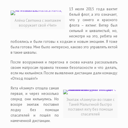
13 июля 2015 года вахтит
белый флот, а это означает,
что у синего и красного
Алёна Светкина с экипажем
вооружает свой «Чип»
флота – яхтинг. Ветер был
сильный и шквалистый, но,
несмотря на это, ребята не
побоялись и были готовы к ходкам и новым эмоциям. Я тоже
была готова. Мне было интересно, каково это управлять яхтой
в такие шквалы.
После вооружения и перегона я снова начала рассказывать
своим матросам правила техники безопасности и что делать,
если мы кильнёмся. После выявления дистанции дали команду:
«Отход пошёл!»
Яхта «Азимут» отошла самая
первая, и через несколько
секунд они кильнулись. Но
Экипаж «Азимута» во главе с
вскоре экипаж поставил
Таней Малыгиной быстро
поставил яхту без помощи
лодку без помощи
спасателей
спасателей и пошёл по
намеченной дистанции.