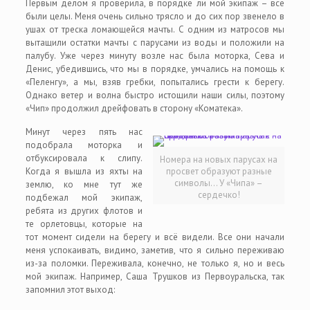
Первым делом я проверила, в порядке ли мой экипаж – все
были целы. Меня очень сильно трясло и до сих пор звенело в
ушах от треска ломающейся мачты. С одним из матросов мы
вытащили остатки мачты с парусами из воды и положили на
палубу. Уже через минуту возле нас была моторка, Сева и
Денис, убедившись, что мы в порядке, умчались на помощь к
«Пеленгу», а мы, взяв гребки, попытались грести к берегу.
Однако ветер и волна быстро истощили наши силы, поэтому
«Чип» продолжил дрейфовать в сторону «Коматека».
Минут через пять нас
подобрала моторка и
отбуксировала к слипу.
Номера на новых парусах на
Когда я вышла из яхты на
просвет образуют разные
символы… У «Чипа» –
землю, ко мне тут же
сердечко!
подбежал мой экипаж,
ребята из других флотов и
те орлетовцы, которые на
тот момент сидели на берегу и всё видели. Все они начали
меня успокаивать, видимо, заметив, что я сильно переживаю
из-за поломки. Переживала, конечно, не только я, но и весь
мой экипаж. Например, Саша Трушков из Первоуральска, так
запомнил этот выход: