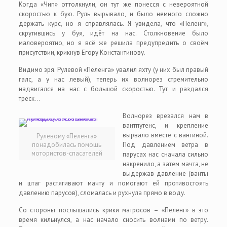
Когда «Чип» оттолкнули, он тут же понесся с невероятной
скоростью к бую. Руль вырывало, и было немного сложно
держать курс, но я справлялась. Я увидела, что «Пеленг»,
скрутившись у буя, идёт на нас. Столкновение было
маловероятно, но я всё же решила предупредить о своём
присутствии, крикнув Егору Константинову.
Видимо зря. Рулевой «Пеленга» увалил яхту (у них был правый
галс, а у нас левый), теперь их волнорез стремительно
надвигался на нас с большой скоростью. Тут и раздался
треск…
Волнорез врезался нам в
вантпутенс, и крепление
вырвало вместе с вантиной.
Рулевому «Пеленга»
понадобилась помощь
Под давлением ветра в
мотористов-спасателей
парусах нас сначала сильно
накренило, а затем мачта, не
выдержав давление (ванты
и штаг растягивают мачту и помогают ей противостоять
давлению парусов), сломалась и рухнула прямо в воду.
Со стороны послышались крики матросов – «Пеленг» в это
время кильнулся, а нас начало сносить волнами по ветру.