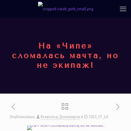
На «Чипе»
сломалась мачта, но
не экипаж!
Опубликовано
Всеволод Доможиров
в
2015_07_14