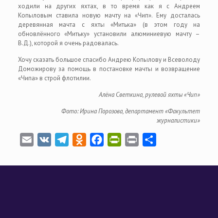
ходили на других яхтах, в то время как я с Андреем
Копыловым ставила новую мачту на «Чип». Ему досталась
деревянная мачта с яхты «Митька» (в этом году на
обновлённого «Митьку» установили алюминиевую мачту –
В.Д.), которой я очень радовалась.
Хочу сказать большое спасибо Андрею Копылову и Всеволоду
Доможирову за помощь в постановке мачты и возвращение
«Чипа» в строй флотилии.
Алёна Светкина, рулевой яхты «Чип»
Фото: Ирина Порозова, департамент «Факультет
журналистики»
Email
VK
Telegram
Odnoklassniki
Facebook
PrintFriendly
Print
Отправить