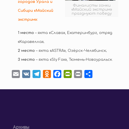
городов Урала и
Финалисты гонки
«Майский экстрим»
Сибири «Майский
празднуют победу
экстрим»:
1 место
– яхта «Слава», Екатеринбург, отряд
«Каравелла»;
2 место
– яхта «ASTRA», Озёрск-Челябинск;
3 место
– яхта «Sly Fox», Тюмень-Новоуральск.
Email
VK
Telegram
Odnoklassniki
Facebook
PrintFriendly
Print
Отправить
Архивы