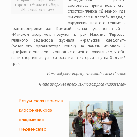
городов Урала и Сибири
состоялось прямо возле стен
«Майский экстрим»
спорткомплекса «Динамо», где
мы спускаем и достаём лодки, в
окружении подготовленных к
транспортировке яхт. Каждый экипаж, участвовавший в
«Майском экстриме», получил из рук Максима Фирсова,
главного редактора журнала «Уральский следопыт»
(основного организатора гонок) на память ископаемый
артефакт с многомиллионной историей с пожеланием, чтобы
наши спортивные успехи остались в истории ещё на больший
срок.
Всеволод Доможиров, шкотовый яхты «Слава»
Фото из архива пресс-центра отряда
«Каравелла»
Результаты гонок в
классе «микро»
открытого
Первенства