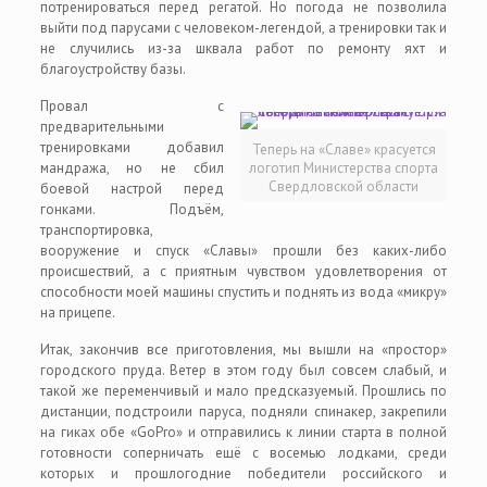
потренироваться перед регатой. Но погода не позволила
выйти под парусами с человеком-легендой, а тренировки так и
не случились из-за шквала работ по ремонту яхт и
благоустройству базы.
Провал с
предварительными
тренировками добавил
Теперь на «Славе» красуется
мандража, но не сбил
логотип Министерства спорта
Свердловской области
боевой настрой перед
гонками. Подъём,
транспортировка,
вооружение и спуск «Славы» прошли без каких-либо
происшествий, а с приятным чувством удовлетворения от
способности моей машины спустить и поднять из вода «микру»
на прицепе.
Итак, закончив все приготовления, мы вышли на «простор»
городского пруда. Ветер в этом году был совсем слабый, и
такой же переменчивый и мало предсказуемый. Прошлись по
дистанции, подстроили паруса, подняли спинакер, закрепили
на гиках обе «GoPro» и отправились к линии старта в полной
готовности соперничать ещё с восемью лодками, среди
которых и прошлогодние победители российского и