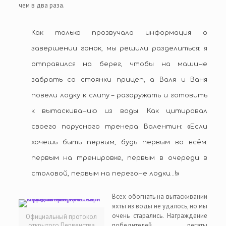
чем в два раза.
Как только прозвучала информация о
завершении гонок, мы решили разделиться: я
отправился на берег, чтобы на машине
забрать со стоянки прицеп, а Валя и Ваня
повели лодку к слипу – разоружать и готовить
к вытаскиванию из воды. Как цитировал
своего парусного тренера Валентин: «Если
хочешь быть первым, будь первым во всём:
первым на тренировке, первым в очереди в
столовой, первым на перегоне лодки…!»
Всех обогнать на вытаскивании
яхты из воды не удалось, но мы
очень старались. Награждение
Официальный протокол
открытого Первенства
победителей регаты