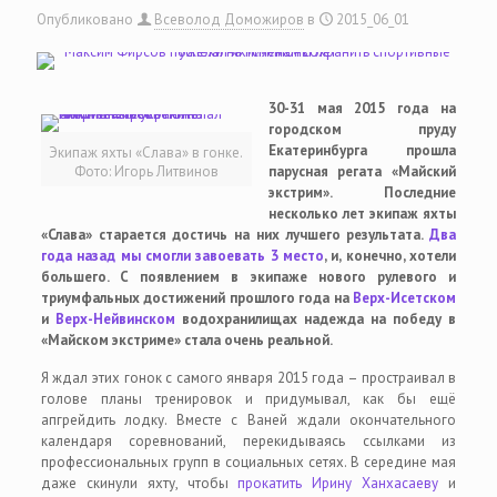
Опубликовано
Всеволод Доможиров
в
2015_06_01
30-31 мая 2015 года на
городском пруду
Екатеринбурга прошла
Экипаж яхты «Слава» в гонке.
Фото: Игорь Литвинов
парусная регата «Майский
экстрим». Последние
несколько лет экипаж яхты
«Слава» старается достичь на них лучшего результата.
Два
года назад мы смогли завоевать 3 место
, и, конечно, хотели
большего. С появлением в экипаже нового рулевого и
триумфальных достижений прошлого года на
Верх-Исетском
и
Верх-Нейвинском
водохранилищах надежда на победу в
«Майском экстриме» стала очень реальной.
Я ждал этих гонок с самого января 2015 года – простраивал в
голове планы тренировок и придумывал, как бы ещё
апгрейдить лодку. Вместе с Ваней ждали окончательного
календаря соревнований, перекидываясь ссылками из
профессиональных групп в социальных сетях. В середине мая
даже скинули яхту, чтобы
прокатить Ирину Ханхасаеву
и