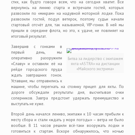
стих, как будто говоря всем, что на сегодня хватит. Все
вернулись на линию старта и встречали гостей, которых
развозили по «микрам» на надувной моторной лодке. Пока
развозили гостей, подул ветерок, поэтому судьи начали
стартовый отсчёт для, так называемой, VIP-гонки. В ней мы
пришли в середине флота, но это, к удаче, не повлияет на
итоговый результат.
Завершив с гонками в
первый день, мы
оперативно разоружили
Битва за лидерство с экипажем
«Славу» и оставили её на
яхта «ASTRA» на дистанции
«Майского экстрима»
рейде городского пруда
ждать завтрашних гонок.
Уставшие, мы отправились к
машине, чтобы перегнать на стоянку прицеп для яхты. По
дороге обсуждали результаты дня, высчитывая очки
соперников. Завтра предстоит удержать преимущество и
выступать не хуже.
Второй день начался лениво, экипажи к 10 часам прибыли к
месту сбора и стали «ждать у моря погоды» – ветра не было
вообще. В 11 часов решили всё-таки вооружать лодки и
готовиться к стартам. Вскоре обнаружилось, что ночью