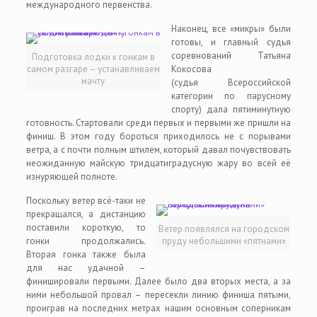
международного первенства.
Наконец, все «микры» были
готовы, и главный судья
соревнований Татьяна
Подготовка лодки к гонкам в
самом разгаре – устанавливаем
Кокосова
мачту
(судья Всероссийской
категории по парусному
спорту) дала пятиминутную
готовность. Стартовали среди первых и первыми же пришли на
финиш. В этом году бороться приходилось не с порывами
ветра, а с почти полным штилем, который давал почувствовать
неожиданную майскую тридцатиградусную жару во всей её
изнуряющей полноте.
Поскольку ветер всё-таки не
прекращался, а дистанцию
поставили короткую, то
Ветер появлялся на городском
гонки продолжались.
пруду небольшими «пятнами»
Вторая гонка также была
для нас удачной –
финишировали первыми. Далее было два вторых места, а за
ними небольшой провал – пересекли линию финиша пятыми,
проиграв на последних метрах нашим основным соперникам