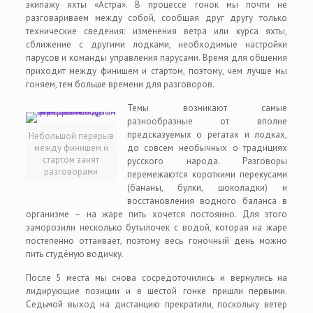
экипажу яхты «Астра». В процессе гонок мы почти не
разговариваем между собой, сообщая друг другу только
технические сведения: изменения ветра или курса яхты,
сближение с другими лодками, необходимые настройки
парусов и команды управления парусами. Время для общения
приходит между финишем и стартом, поэтому, чем лучше мы
гоняем, тем больше времени для разговоров.
Темы возникают самые
разнообразные от вполне
предсказуемых о регатах и лодках,
Небольшой перерыв
между финишем и
до совсем необычных о традициях
стартом занят
русского народа. Разговоры
разговорами
перемежаются короткими перекусами
(бананы, булки, шоколадки) и
восстановления водного баланса в
организме – на жаре пить хочется постоянно. Для этого
заморозили несколько бутылочек с водой, которая на жаре
постепенно оттаивает, поэтому весь гоночный день можно
пить студёную водичку.
После 5 места мы снова сосредоточились и вернулись на
лидирующие позиции и в шестой гонке пришли первыми.
Седьмой выход на дистанцию прекратили, поскольку ветер