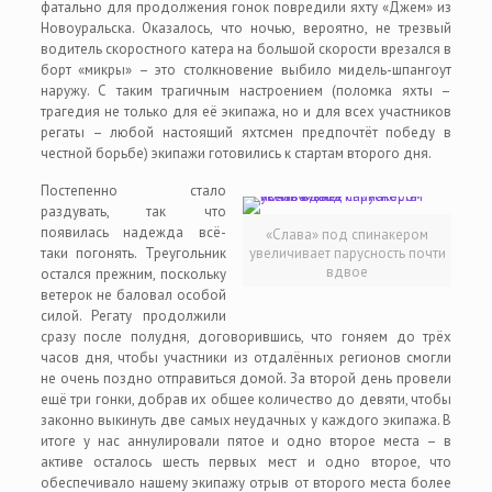
фатально для продолжения гонок повредили яхту «Джем» из
Новоуральска. Оказалось, что ночью, вероятно, не трезвый
водитель скоростного катера на большой скорости врезался в
борт «микры» – это столкновение выбило мидель-шпангоут
наружу. С таким трагичным настроением (поломка яхты –
трагедия не только для её экипажа, но и для всех участников
регаты – любой настоящий яхтсмен предпочтёт победу в
честной борьбе) экипажи готовились к стартам второго дня.
Постепенно стало
раздувать, так что
появилась надежда всё-
«Слава» под спинакером
таки погонять. Треугольник
увеличивает парусность почти
вдвое
остался прежним, поскольку
ветерок не баловал особой
силой. Регату продолжили
сразу после полудня, договорившись, что гоняем до трёх
часов дня, чтобы участники из отдалённых регионов смогли
не очень поздно отправиться домой. За второй день провели
ещё три гонки, добрав их общее количество до девяти, чтобы
законно выкинуть две самых неудачных у каждого экипажа. В
итоге у нас аннулировали пятое и одно второе места – в
активе осталось шесть первых мест и одно второе, что
обеспечивало нашему экипажу отрыв от второго места более