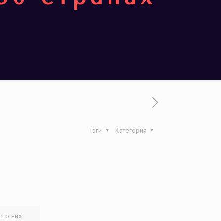
Тэги
Категория
т о них