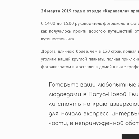
24 марта 2019 года в отряде «Каравелла» пр
С 14:00 до 15:00 руководитель фотошколы и фот
как получилось пройти дорогою путешествий от
путешественника.
Дорога, длинною более, чем в 130 стран, полная
уголкам нашей круглой планеты, полная приключе
фотоаппаратом и доставлена домой в виде трофеев
Готовьте ваши любопытные го
людоедами в Папуа-Новой Гвин
ли стоять на краю извергаю
для начала экспресс интервь
части, в непринужденной обс