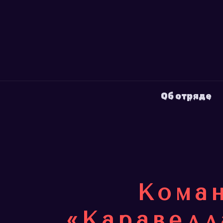
Об отряде
Коман
«Каравелл