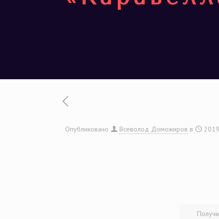
Опубликовано
Всеволод Доможиров
в
2019
Получи