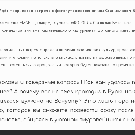
ойдёт творческая встреча с фотопутешественником Станиславом 
оагентства MAGNET, главред журнала «ФОТОЕД» Станислав Белоглазов 
 командира экипажа каравелльского «штурмана» до самого известн
 неожиданных встреч с представителями экзотических культур, пролег
ний и открытий не только впечаталась в память путешественника, но
 – сотен тысяч кадров, часть из которых будет показана во время вст
ловы и каверзные вопросы! Как вам удалось 
ее? А почему вас не съел крокодил в Буркина-
щегося вулкана на Вануату? Это лишь пара 
ю, которое вы сможете провести сразу посл
тановке, общаясь в уютном «муравейнике» с н