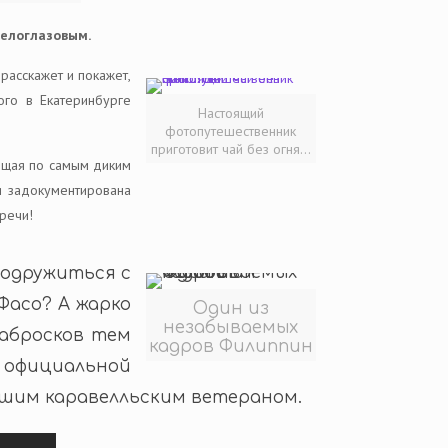
Белоглазовым.
расскажет и покажет,
ого в Екатеринбурге
Настоящий
фотопутешественник
приготовит чай без огня…
ающая по самым диким
 и задокументирована
речи!
подружиться с
Фасо? А жарко
Один из
незабываемых
набросков тем
кадров Филиппин
е официальной
ашим каравелльским ветераном.