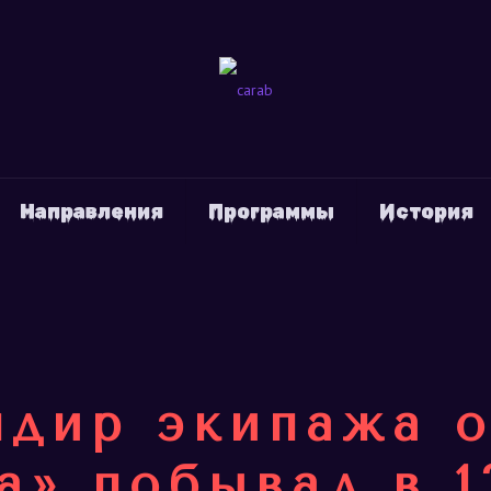
Направления
Программы
История
дир экипажа 
а» побывал в 1