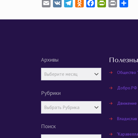
Email
VK
Telegram
Odnoklassniki
Facebook
PrintFriendly
Print
Отп
Архивы
Полезны
→
Общество 
→
Добро.РФ
Рубрики
→
Движение
→
Владислав
Поиск
→
"Каравелл