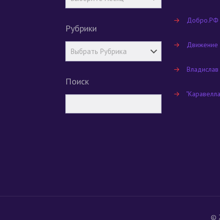
→
Добро.РФ
Рубрики
→
Движение
→
Владислав
Поиск
→
"Каравелл
© 