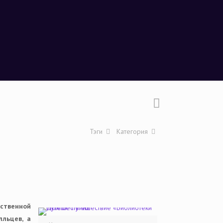
Тэги
Категория
ественной
лльцев, а