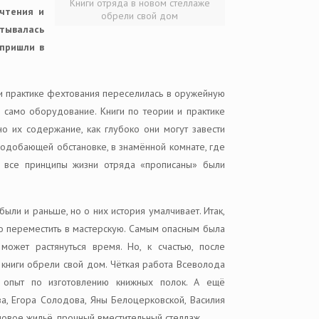
Книги отряда в новом стеллаже
очтения и
обрели свой дом
итывалась
 пришли в
 и практике фехтования переселилась в оружейную
и само оборудование. Книги по теории и практике
о их содержание, как глубоко они могут завести
подобающей обстановке, в знамённой комнате, где
у все принципы жизни отряда «прописаны» были
ыли и раньше, но о них история умалчивает. Итак,
о переместить в мастерскую. Самым опасным была
может растянуться время. Но, к счастью, после
 книги обрели свой дом. Чёткая работа Всеволода
 опыт по изготовлению книжных полок. А ещё
а, Егора Солодова, Яны Белоцерковской, Василия
овое жильё, прочный вместительный стеллаж.