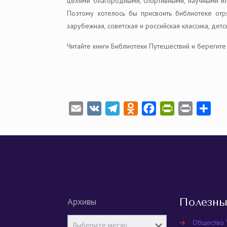
целями благородными, спортивными, научными ил
Поэтому хотелось бы присвоить библиотеке отр
зарубежная, советская и российская классика, дет
Читайте книги Библиотеки Путешествий и берегите 
Email
VK
Telegram
Odnoklassniki
Facebook
PrintFriendly
Print
Отп
Архивы
Полезны
→
Общество 