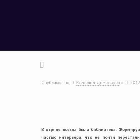
Опубликовано
Всеволод Доможиров
в
2012
В отряде всегда была библиотека. Формируя
частью интерьера, что её почти перестали