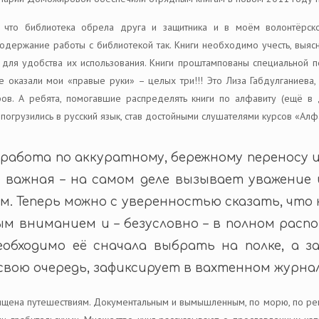
, что библиотека обрела друга и защитника и в моём волонтёрск
держание работы с библиотекой так. Книги необходимо учесть, выясн
 для удобства их использования. Книги проштампованы специальной пе
казали мои «правые руки» – целых три!!! Это Лиза Габдулганиева,
ов. А ребята, помогавшие распределять книги по алфавиту (ещё в
 погрузились в русский язык, став достойными слушателями курсов «Алф
работа по аккуратному, бережному переносу их
е важная – на самом деле вызывает уважение
. Теперь можно с уверенностью сказать, что 
рым вниманием и – безусловно – в полном рас
еобходимо её сначала выбрать на полке, а 
свою очередь, зафиксирует в вахтенном журна
священа путешествиям. Документальным и вымышленным, по морю, по рек