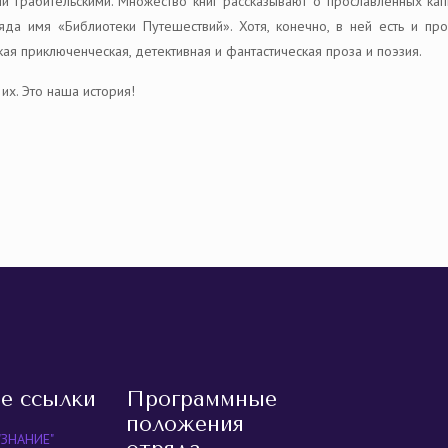
и грабительскими. Множество книг рассказывают о прославленных кап
яда имя «Библиотеки Путешествий». Хотя, конечно, в ней есть и пр
ская приключенческая, детективная и фантастическая проза и поэзия.
их. Это наша история!
равить
е ссылки
Программные
положения
"ЗНАНИЕ"