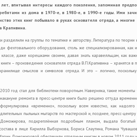
 лет, впитывая интересы каждого поколения, запоминая предп
ребятами из дома в 1970-е, в 1980-е, в 1990-е годы. Ими зач
нство этих книг побывало в руках основателя отряда, а многие
а Крапивина.
и разделили на группы по тематике и авторству. Литература по теории
среди фехтовального оборудования, столь же специализированная, как 
лассе, даже корешками своими, давая знать каравелльцам, как важн
 книги – произведения основателя отряда В.П.Крапивина – хранятся в 
 хранилище смыслов и символов отряда. И это – логично, поскольк
2010 год стал для библиотеки поворотным. Наверняка, такие моменты б
накануне ремонта в пресс-центре книги было решено оттуда временн
формулировка «временно», поскольку всем известно, как надолго 
длительных пыльных мытарств по мастерской и, позднее, пресс-центру
Доможирова, подкреплённая подробным планом, выдала богатый
состава в лице Кирилла Выборнова, Бориса Слаутина, Романа Чувашов
 Марии Доможировой обеспечили отрядным книгам в новом 2011 году н