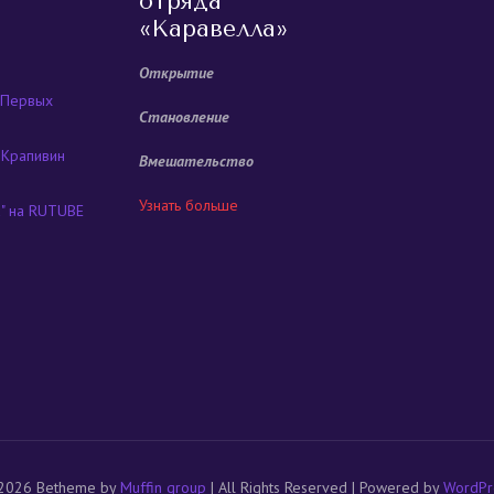
отряда
«Каравелла»
Открытие
 Первых
Становление
 Крапивин
Вмешательство
Узнать больше
а" на RUTUBE
2026 Betheme by
Muffin group
| All Rights Reserved | Powered by
WordPr