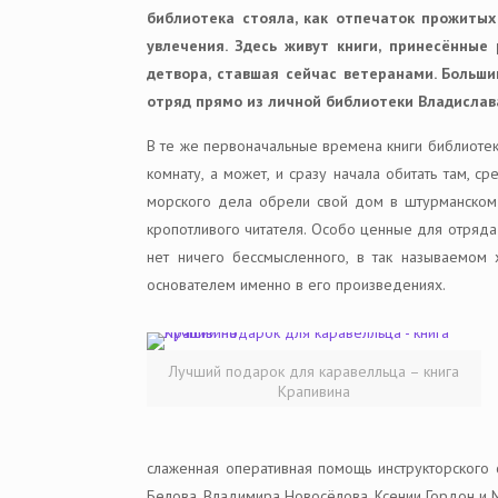
библиотека стояла, как отпечаток прожитых
увлечения. Здесь живут книги, принесённые 
детвора, ставшая сейчас ветеранами. Больши
отряд прямо из личной библиотеки Владислав
В те же первоначальные времена книги библиотек
комнату, а может, и сразу начала обитать там, 
морского дела обрели свой дом в штурманском к
кропотливого читателя. Особо ценные для отряда
нет ничего бессмысленного, в так называемом
основателем именно в его произведениях.
Лучший подарок для каравелльца – книга
Крапивина
слаженная оперативная помощь инструкторского 
Белова, Владимира Новосёлова, Ксении Гордон и