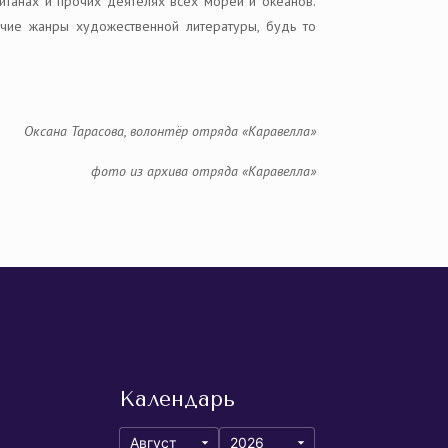
итанах и прочих деятелях всех морей и океанов.
очие жанры художественной литературы, будь то
Оксана Тарасова, волонтёр отряда «Каравелла»
фото из архива отряда «Каравелла»
Календарь