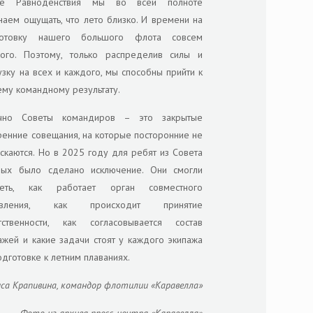
ле Равноденствия мы во всей полноте
наем ощущать, что лето близко. И времени на
готовку нашего большого флота совсем
ого. Поэтому, только распределив силы и
узку на всех и каждого, мы способны прийти к
му командному результату.
чно Советы командиров – это закрытые
ренние совещания, на которые посторонние не
скаются. Но в 2025 году для ребят из Совета
ых было сделано исключение. Они смогли
деть, как работает орган совместного
авления, как происходит принятие
тственности, как согласовывается состав
ажей и какие задачи стоят у каждого экипажа
одготовке к летним плаваниях.
са Крапивина, командор флотилии «Каравелла»