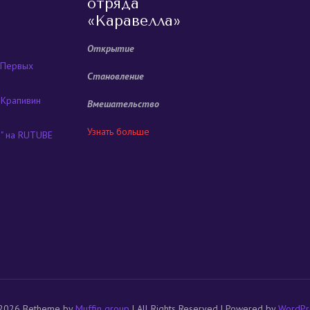
отряда
«Каравелла»
Открытие
 Первых
Становление
 Крапивин
Вмешательство
Узнать больше
а" на RUTUBE
2026 Betheme by
Muffin group
| All Rights Reserved | Powered by
WordPr