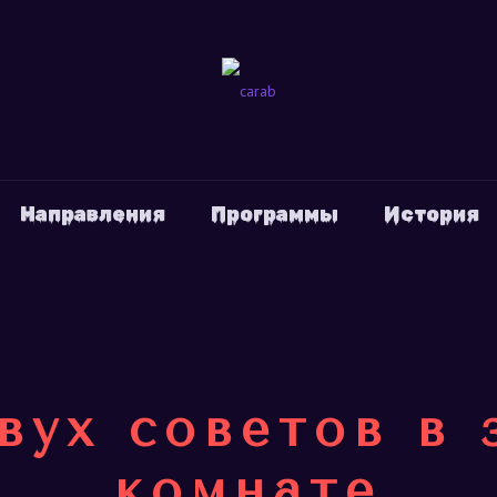
Направления
Программы
История
вух советов в
комнате