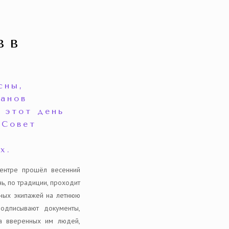
в в
сны,
ганов
 этот день
 Совет
и
х.
ентре прошёл весенний
ь, по традиции, проходит
ных экипажей на летнюю
одписывают документы,
за вверенных им людей,