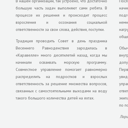
В нашей организации, так устроено, что достаточно
Пос
большую часть задач выполняют сами ребята. В
начи
а
процессе их решения и происходит процесс
под
взросления и осознания социальной
немн
ответственности за свои слова, действия, поступки.
нагр
обще
Традиция проводить Совет в день праздника
Весеннего Равноденствия зародилась в
Обы
«Каравелле» много десятилетий назад, когда мы
внут
начинали осваивать морскую программу.
допу
Совместное управление помогает равномерно
Перв
распределить на подростков и взрослых
уви
ответственность за решение множества вопросов,
упр
связанных с самостоятельными выходами на воду
отве
такого большого количества детей на яхтах.
экип
по п
Лари