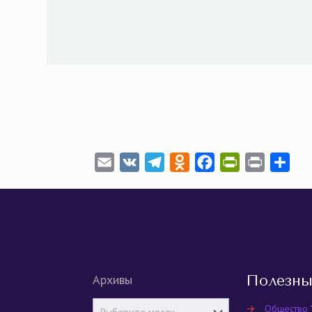
Email
VK
Telegram
Odnoklassniki
Facebook
PrintFriendly
Print
Отп
Архивы
Полезны
→
Общество 