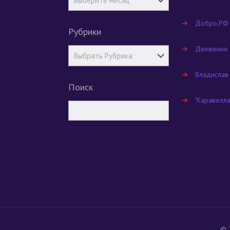
→
Добро.РФ
Рубрики
→
Движение
→
Владислав
Поиск
→
"Каравелл
© 