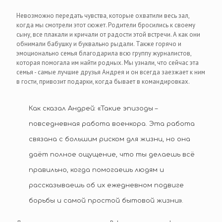
Невозможно передать чувства, которые охватили весь зал,
когда мы смотрели этот сюжет. Родители бросились к своему
сыну, все плакали и кричали от радости этой встречи. А как они
обнимали бабушку и буквально рыдали. Также горячо и
эмоционально семья благодарила всю группу журналистов,
которая помогала им найти родных. Мы узнали, что сейчас эта
семья - самые лучшие друзья Андрея и он всегда заезжает к ним
в гости, привозит подарки, когда бывает в командировках.
Как сказал Андрей: «Такие эпизоды –
повседневная работа военкора. Эта работа
связана с большим риском для жизни, но она
даёт полное ощущение, что ты делаешь всё
правильно, когда помогаешь людям и
рассказываешь об их ежедневном подвиге
борьбы и самой простой бытовой жизни».