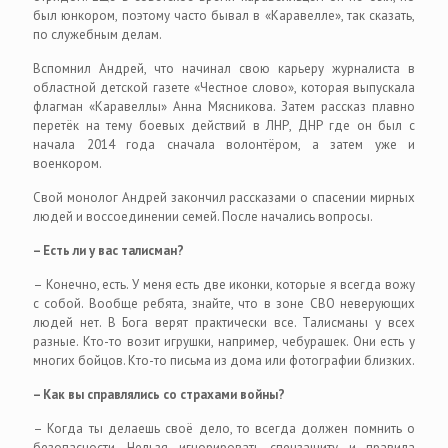
был юнкором, поэтому часто бывал в «Каравелле», так сказать,
по служебным делам.
Вспомнил Андрей, что начинал свою карьеру журналиста в
областной детской газете «Честное слово», которая выпускала
флагман «Каравеллы» Анна Мясникова. Затем рассказ плавно
перетёк на тему боевых действий в ЛНР, ДНР где он был с
начала 2014 года сначала волонтёром, а затем уже и
военкором.
Свой монолог Андрей закончил рассказами о спасении мирных
людей и воссоединении семей. После начались вопросы.
– Есть ли у вас талисман?
– Конечно, есть. У меня есть две иконки, которые я всегда вожу
с собой. Вообще ребята, знайте, что в зоне СВО неверующих
людей нет. В Бога верят практически все. Талисманы у всех
разные. Кто-то возит игрушки, например, чебурашек. Они есть у
многих бойцов. Кто-то письма из дома или фотографии близких.
– Как вы справлялись со страхами войны?
– Когда ты делаешь своё дело, то всегда должен помнить о
безопасности. Нельзя игнорировать спецзащиту и правила