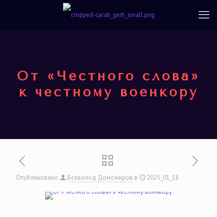
От «Честного слова»
к честному военкору
Опубликовано
Всеволод Доможиров
в
2025_01_18