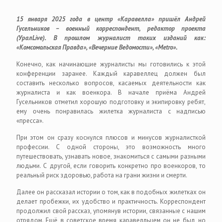
15 января 2025 года в центр «Каравелла» пришёл Андрей
Гусельников – военный корреспондент, редактор проекта
(УралLive). В прошлом журналист таких изданий как:
«Комсомольская Правда», «Вечерние Ведомости», «Metro».
Конечно, как начинающие журналисты мы готовились к этой
конференции заранее. Каждый каравеллец должен был
составить несколько вопросов, касаемых деятельности как
журналиста и как военкора. В начале приёма Андрей
Гусельников отметил хорошую подготовку и экипировку ребят,
ему очень понравилась жилетка журналиста с надписью
«пресса».
При этом он сразу коснулся плюсов и минусов журналисткой
профессии. С одной стороны, это возможность много
путешествовать, узнавать новое, знакомиться с самыми разными
людьми. С другой, если говорить конкретно про военкоров, то
реальный риск здоровью, работа на грани жизни и смерти.
Далее он рассказал истории о том, как в подобных жилетках он
делает пробежки, их удобство и практичность. Корреспондент
продолжил свой рассказ, упомянув истории, связанные с нашим
отрядом. Ещё в советское время каравелльцем он не был, но