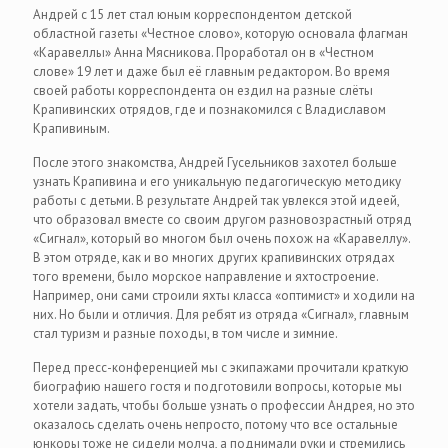
Андрей с 15 лет стал юным корреспондентом детской
областной газеты «Честное слово», которую основала флагман
«Каравеллы» Анна Мясникова. Проработал он в «Честном
слове» 19 лет и даже был её главным редактором. Во время
своей работы корреспондента он ездил на разные слёты
Крапивинских отрядов, где и познакомился с Владиславом
Крапивиным.
После этого знакомства, Андрей Гусельников захотел больше
узнать Крапивина и его уникальную педагогическую методику
работы с детьми. В результате Андрей так увлекся этой идеей,
что образовал вместе со своим другом разновозрастный отряд
«Сигнал», который во многом был очень похож на «Каравеллу».
В этом отряде, как и во многих других крапивинских отрядах
того времени, было морское направление и яхтостроение.
Например, они сами строили яхты класса «оптимист» и ходили на
них. Но были и отличия. Для ребят из отряда «Сигнал», главным
стал туризм и разные походы, в том числе и зимние.
Перед пресс-конференцией мы с экипажами прочитали краткую
биографию нашего гостя и подготовили вопросы, которые мы
хотели задать, чтобы больше узнать о профессии Андрея, но это
оказалось сделать очень непросто, потому что все остальные
юнкоры тоже не сидели молча, а поднимали руки и стремились