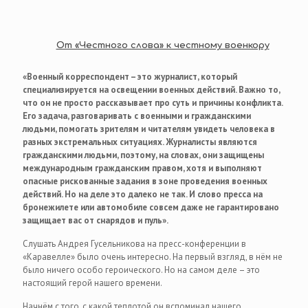
От «Честного слова» к честному военкору
«Военный корреспондент – это журналист, который
специализируется на освещении военных действий. Важно то,
что он не просто рассказывает про суть и причины конфликта.
Его задача, разговаривать с военными и гражданскими
людьми, помогать зрителям и читателям увидеть человека в
разных экстремальных ситуациях. Журналисты являются
гражданскими людьми, поэтому, на словах, они защищены
международным гражданским правом, хотя и выполняют
опасные рискованные задания в зоне проведения военных
действий. Но на деле это далеко не так. И слово пресса на
бронежилете или автомобиле совсем даже не гарантировано
защищает вас от снарядов и пуль».
Слушать Андрея Гусельникова на пресс-конференции в
«Каравелле» было очень интересно. На первый взгляд, в нём не
было ничего особо героического. Но на самом деле – это
настоящий герой нашего времени.
Начнём с того, с какой теплотой он вспоминал нашего