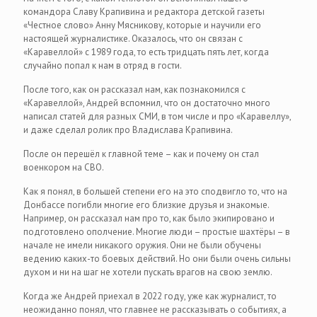
командора Славу Крапивина и редактора детской газеты
«Честное слово» Анну Мясникову, которые и научили его
настоящей журналистике. Оказалось, что он связан с
«Каравеллой» с 1989 года, то есть тридцать пять лет, когда
случайно попал к нам в отряд в гости.
После того, как он рассказал нам, как познакомился с
«Каравеллой», Андрей вспомнил, что он достаточно много
написал статей для разных СМИ, в том числе и про «Каравеллу»,
и даже сделал ролик про Владислава Крапивина.
После он перешёл к главной теме – как и почему он стал
военкором на СВО.
Как я понял, в большей степени его на это сподвигло то, что на
Донбассе погибли многие его близкие друзья и знакомые.
Например, он рассказал нам про то, как было экипировано и
подготовлено ополчение. Многие люди – простые шахтёры – в
начале не имели никакого оружия. Они не были обучены
ведению каких-то боевых действий. Но они были очень сильны
духом и ни на шаг не хотели пускать врагов на свою землю.
Когда же Андрей приехал в 2022 году, уже как журналист, то
неожиданно понял, что главнее не рассказывать о событиях, а