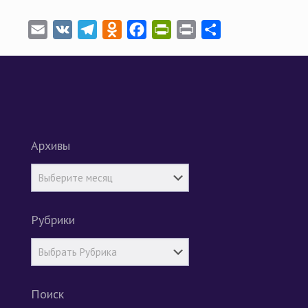
Email
VK
Telegram
Odnoklassniki
Facebook
PrintFriendly
Print
Отправить
Архивы
Рубрики
Поиск