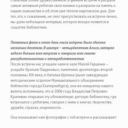
стала ещё более дружественной. В финале встречи я раздала
самым активным ребятам свои книжки и раскраски на память о
нашем знакомстве и об этом уже тёплом мартовском дне. Для
тех, кто, к сожалению, не смог присутствовать на встрече лично,
мы дали небольшое интервью, которое вскоре появится в
соцсетях библиотеки.
Памятных фото в этот день после встречи было сделано
несколько десятков. В центре – четырёхлетняя Алиса, которая
задала больше всех вопросов и покорила всех своими
рассудительностью и непосредственностью
После встречи нас угощали чаем в зале Малой Герценки –
усадьбе братьев Ошурковых, памятнике архитектуры второй
половины XIX века, и Наталья Щепина (ныне заведующая
методическим отделом Муниципального объединения
библиотек города Екатеринбурга), она же инициатор нашего
визита, вспоминала, что в 2006 году Владислав Петрович
Крапивин открывал эту обновлённую детскую библиотеку, где
встречался с ребятами, говорил с ними о книгах, творчестве,
дружбе, страхах, искренности…
Она показывает нам фотографии с той встречи и рассказывает: