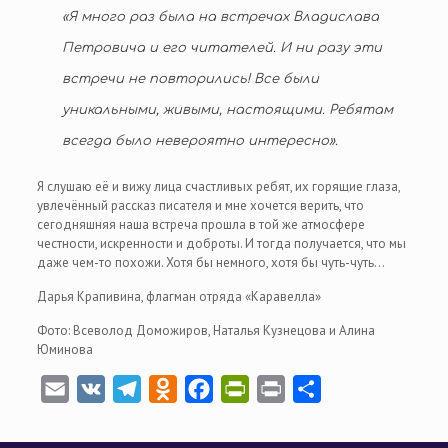
«Я много раз была на встречах Владислава
Петровича и его читателей. И ни разу эти
встречи не повторились! Все были
уникальными, живыми, настоящими. Ребятам
всегда было невероятно интересно».
Я слушаю её и вижу лица счастливых ребят, их горящие глаза,
увлечённый рассказ писателя и мне хочется верить, что
сегодняшняя наша встреча прошла в той же атмосфере
честности, искренности и доброты. И тогда получается, что мы
даже чем-то похожи. Хотя бы немного, хотя бы чуть-чуть…
Дарья Крапивина, флагман отряда «Каравелла»
Фото: Всеволод Доможиров, Наталья Кузнецова и Алина
Юминова
Email
VK
Telegram
Odnoklassniki
Facebook
PrintFriendly
Print
Отправить