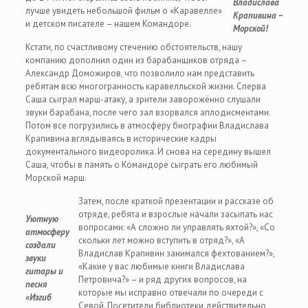
Владислава
лучше увидеть небольшой фильм о «Каравелле»
Крапивина –
и детском писателе – нашем Командоре.
Морской!
Кстати, по счастливому стечению обстоятельств, нашу
компанию дополнил один из барабанщиков отряда –
Александр Доможиров, что позволило нам представить
ребятам всю многогранность каравелльской жизни. Сперва
Саша сыграл марш-атаку, а зрители заворожённо слушали
звуки барабана, после чего зал взорвался аплодисментами.
Потом все погрузились в атмосферу биографии Владислава
Крапивина вглядываясь в исторические кадры
документального видеоролика. И снова на середину вышел
Саша, чтобы в память о Командоре сыграть его любимый
Морской марш.
Затем, после краткой презентации и рассказе об
отряде, ребята и взрослые начали засыпать нас
Уютную
вопросами: «А сложно ли управлять яхтой?», «Со
атмосферу
скольки лет можно вступить в отряд?», «А
создали
Владислав Крапивин занимался фехтованием?»,
звуки
«Какие у вас любимые книги Владислава
гитары и
Петровича?» – и ряд других вопросов, на
песня
которые мы исправно отвечали по очереди с
«Изгиб
Севой. Посетители библиотеки действительно