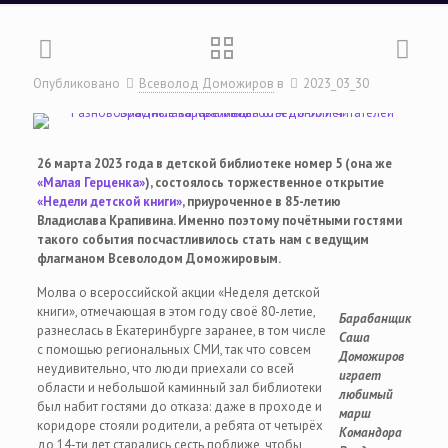
Опубликовано
Всеволод Доможиров
в
2023_03_30
26 марта 2023 года в детской библиотеке номер 5 (она же
«Малая Герценка»
), состоялось торжественное открытие
«Недели детской книги»
, приуроченное в 85-летию
Владислава Крапивина. Именно поэтому почётными гостями
такого события посчастливилось стать нам с ведущим
флагманом Всеволодом Доможировым.
Молва о всероссийской акции «Неделя детской
книги», отмечающая в этом году своё 80-летие,
Барабанщик
разнеслась в Екатеринбурге заранее, в том числе
Саша
с помощью региональных СМИ, так что совсем
Доможиров
неудивительно, что люди приехали со всей
играет
области и небольшой каминный зал библиотеки
любимый
был набит гостями до отказа: даже в проходе и
марш
коридоре стояли родители, а ребята от четырёх
Командора
до 14-ти лет старались сесть поближе, чтобы