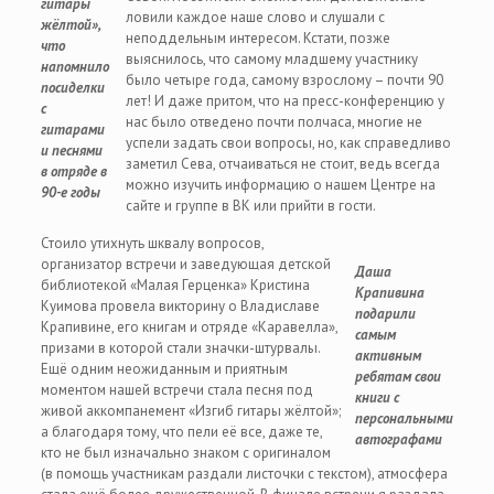
гитары
ловили каждое наше слово и слушали с
жёлтой»,
неподдельным интересом. Кстати, позже
что
выяснилось, что самому младшему участнику
напомнило
было четыре года, самому взрослому – почти 90
посиделки
лет! И даже притом, что на пресс-конференцию у
с
нас было отведено почти полчаса, многие не
гитарами
успели задать свои вопросы, но, как справедливо
и песнями
заметил Сева, отчаиваться не стоит, ведь всегда
в отряде в
можно изучить информацию о нашем Центре на
90-е годы
сайте и группе в ВК или прийти в гости.
Стоило утихнуть шквалу вопросов,
организатор встречи и заведующая детской
Даша
библиотекой «Малая Герценка» Кристина
Крапивина
Куимова провела викторину о Владиславе
подарили
Крапивине, его книгам и отряде «Каравелла»,
самым
призами в которой стали значки-штурвалы.
активным
Ещё одним неожиданным и приятным
ребятам свои
моментом нашей встречи стала песня под
книги с
живой аккомпанемент «Изгиб гитары жёлтой»;
персональными
а благодаря тому, что пели её все, даже те,
автографами
кто не был изначально знаком с оригиналом
(в помощь участникам раздали листочки с текстом), атмосфера