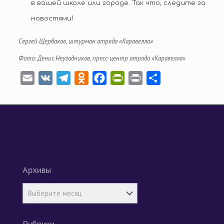
в вашей школе или городе. Так что, следите за
новостями!
Сергей Щербаков, штурман отряда «Каравелла»
Фото: Денис Неугодников, пресс-центр отряда «Каравелла»
Email
VK
Telegram
Odnoklassniki
Facebook
PrintFriendly
Print
Отправить
Архивы
Рубрики