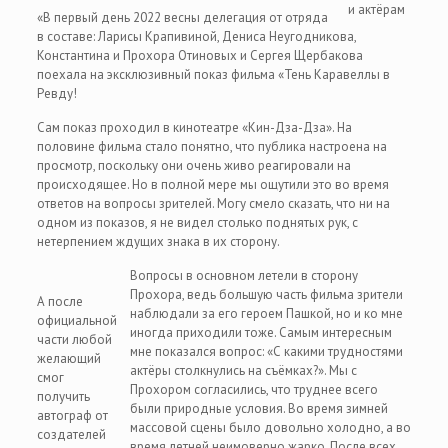
и актёрам
«В первый день 2022 весны делегация от отряда
в составе: Ларисы Крапивиной, Дениса Неугодникова,
Константина и Прохора Отиновых и Сергея Щербакова
поехала на эксклюзивный показ фильма «Тень Каравеллы в
Ревду!
Сам показ проходил в кинотеатре «Кин-Дза-Дза». На
половине фильма стало понятно, что публика настроена на
просмотр, поскольку они очень живо реагировали на
происходящее. Но в полной мере мы ощутили это во время
ответов на вопросы зрителей. Могу смело сказать, что ни на
одном из показов, я не видел столько поднятых рук, с
нетерпением ждущих знака в их сторону.
Вопросы в основном летели в сторону
Прохора, ведь большую часть фильма зрители
А после
наблюдали за его героем Пашкой, но и ко мне
официальной
иногда приходили тоже. Самым интересным
части любой
мне показался вопрос: «С какими трудностями
желающий
актёры столкнулись на съёмках?». Мы с
смог
Прохором согласились, что труднее всего
получить
были природные условия. Во время зимней
автограф от
массовой сцены было довольно холодно, а во
создателей
время летней неимоверно жарко. После всех