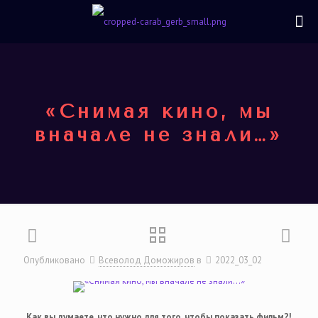
«Снимая кино, мы
вначале не знали…»
Опубликовано
Всеволод Доможиров
в
2022_03_02
Как вы думаете, что нужно для того, чтобы показать фильм?!