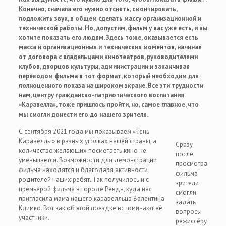
Конечно, сначала его нужно отснять, смонтировать,
подложить звук, в общем сделать массу организационной и
технической работы. Но, допустим, фильм у вас уже есть, и вы
хотите показать его людям. Здесь тоже, оказывается есть
масса и организационных и технических моментов, начиная
от договора с владельцами кинотеатров, руководителями
клубов, дворцов культуры, администрации и заканчивая
переводом фильма в тот формат, который необходим для
полноценного показа на широком экране. Все эти трудности
нам, центру гражданско-патриотического воспитания
«Каравелла», тоже пришлось пройти, но, самое главное, что
мы смогли донести его до нашего зрителя.
С сентября 2021 года мы показываем «Тень
Каравеллы» в разных уголках нашей страны, а
Сразу
количество желающих посмотреть кино не
после
уменьшается. Возможности для демонстрации
просмотра
фильма находятся и благодаря активности
фильма
родителей наших ребят. Так получилось и с
зрители
премьерой фильма в городе Ревда, куда нас
смогли
пригласила мама нашего каравелльца Валентина
задать
Климко. Вот как об этой поездке вспоминают её
вопросы
участники.
режиссёру