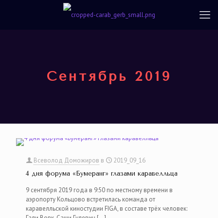
Сентябрь 2019
Всеволод Доможиров
в
2019_09_16
4 дня форума «Бумеранг» глазами каравелльца
9 сентября 2019 года в 9:50 по местному времени в
аэропорту Кольцово встретилась команда от
каравелльской киностудии FIGA, в составе трёх человек:
Гали Вовк, Саши Гулевич
[…]