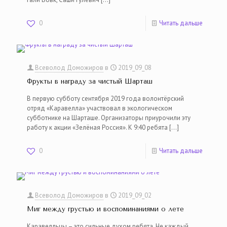
0
Читать дальше
Всеволод Доможиров
в
2019_09_08
Фрукты в награду за чистый Шарташ
В первую субботу сентября 2019 года волонтёрский
отряд «Каравелла» участвовал в экологическом
субботнике на Шарташе. Организаторы приурочили эту
работу к акции «Зелёная Россия». К 9:40 ребята
[…]
0
Читать дальше
Всеволод Доможиров
в
2019_09_02
Миг между грустью и воспоминаниями о лете
Каравелльцы – это сильные духом ребята. Не каждый