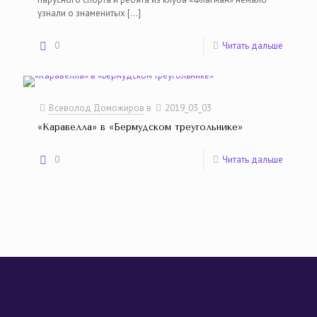
узнали о знаменитых
[…]
0
Читать дальше
Всеволод Доможиров
в
2019_03_03
«Каравелла» в «Бермудском треугольнике»
0
Читать дальше