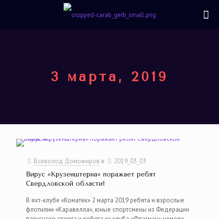
3 марта, 2019
Всеволод Доможиров
в
2019_03_03
Вирус «Крузенштерна» поражает ребят
Свердловской области!
В яхт-клубе «Коматек» 2 марта 2019 ребята и взрослые
флотилии «Каравелла», юные спортсмены из Федерации
парусного спорта и ребята из клуба «Флагман» немало