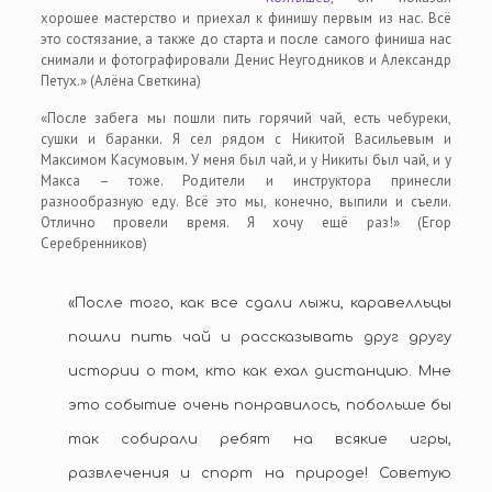
хорошее мастерство и приехал к финишу первым из нас. Всё
это состязание, а также до старта и после самого финиша нас
снимали и фотографировали Денис Неугодников и Александр
Петух.» (Алёна Светкина)
«После забега мы пошли пить горячий чай, есть чебуреки,
сушки и баранки. Я сел рядом с Никитой Васильевым и
Максимом Касумовым. У меня был чай, и у Никиты был чай, и у
Макса – тоже. Родители и инструктора принесли
разнообразную еду. Всё это мы, конечно, выпили и съели.
Отлично провели время. Я хочу ещё раз!» (Егор
Серебренников)
«После того, как все сдали лыжи, каравелльцы
пошли пить чай и рассказывать друг другу
истории о том, кто как ехал дистанцию. Мне
это событие очень понравилось, побольше бы
так собирали ребят на всякие игры,
развлечения и спорт на природе! Советую