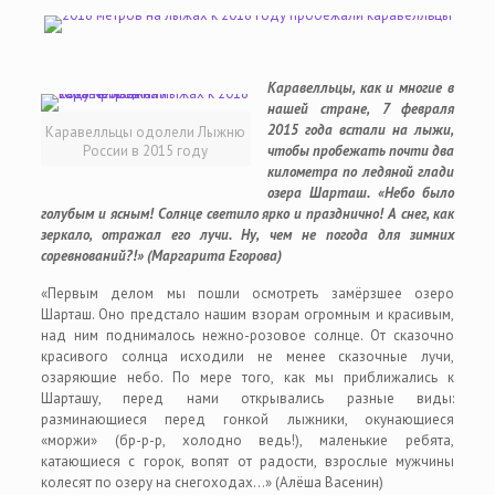
Каравелльцы, как и многие в
нашей стране, 7 февраля
2015 года встали на лыжи,
Каравелльцы одолели Лыжню
России в 2015 году
чтобы пробежать почти два
километра по ледяной глади
озера Шарташ. «Небо было
голубым и ясным! Солнце светило ярко и празднично! А снег, как
зеркало, отражал его лучи. Ну, чем не погода для зимних
соревнований?!» (Маргарита Егорова)
«Первым делом мы пошли осмотреть замёрзшее озеро
Шарташ. Оно предстало нашим взорам огромным и красивым,
над ним поднималось нежно-розовое солнце. От сказочно
красивого солнца исходили не менее сказочные лучи,
озаряющие небо. По мере того, как мы приближались к
Шарташу, перед нами открывались разные виды:
разминающиеся перед гонкой лыжники, окунающиеся
«моржи» (бр-р-р, холодно ведь!), маленькие ребята,
катающиеся с горок, вопят от радости, взрослые мужчины
колесят по озеру на снегоходах…» (Алёша Васенин)