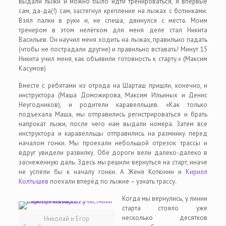
выдали лыжи и можно было идти тренироваться, я впервые
сам, да-да(!) сам, застегнул крепление на лыжах с ботинками.
Взял палки в руки и, не спеша, двинулся с места. Моим
тренером в этом нелёгком для меня деле стал Никита
Васильев. Он научил меня ходить на лыжах, правильно падать
(чтобы не пострадали другие) и правильно вставать! Минут 15
Никита учил меня, как объявили готовность к старту.» (Максим
Касумов)
Вместе с ребятами из отряда на Шарташ пришли, конечно, и
инструктора (Маша Доможирова, Максим Ильиных и Денис
Неугодников), и родители каравелльцев. «Как только
подъехала Маша, мы отправились регистрироваться и брать
напрокат лыжи, после чего нам выдали номера. Затем все
инструктора и каравелльцы отправились на разминку перед
началом гонки. Мы проехали небольшой отрезок трассы и
вдруг увидели развилку. Обе дороги вели далеко-далеко в
заснеженную даль. Здесь мы решили вернуться на старт, иначе
не успели бы к началу гонки. А Женя Котюнин и
Кирилл
Колтышев
поехали вперёд по лыжне – узнать трассу.
Когда мы вернулись, у линии
старта стояло уже
несколько десятков
Николай и Егор