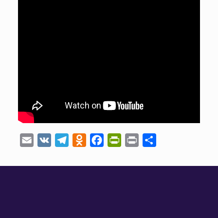
Email
VK
Telegram
Odnoklassniki
Facebook
PrintFriendly
Print
Отправить