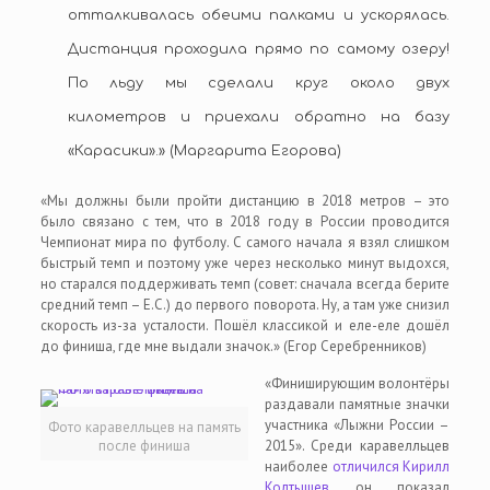
отталкивалась обеими палками и ускорялась.
Дистанция проходила прямо по самому озеру!
По льду мы сделали круг около двух
километров и приехали обратно на базу
«Карасики».» (Маргарита Егорова)
«Мы должны были пройти дистанцию в 2018 метров – это
было связано с тем, что в 2018 году в России проводится
Чемпионат мира по футболу. С самого начала я взял слишком
быстрый темп и поэтому уже через несколько минут выдохся,
но старался поддерживать темп (совет: сначала всегда берите
средний темп – Е.С.) до первого поворота. Ну, а там уже снизил
скорость из-за усталости. Пошёл классикой и еле-еле дошёл
до финиша, где мне выдали значок.» (Егор Серебренников)
«Финиширующим волонтёры
раздавали памятные значки
участника «Лыжни России –
Фото каравелльцев на память
после финиша
2015». Среди каравелльцев
наиболее
отличился Кирилл
Колтышев
, он показал