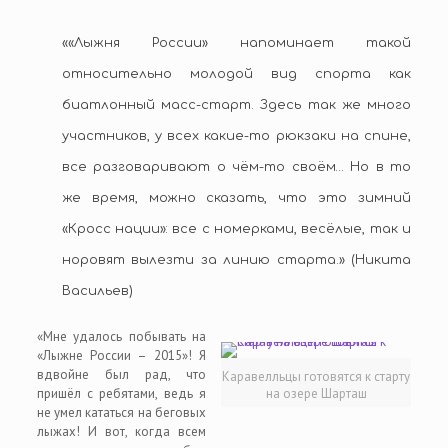
««Лыжня России» напоминает такой
относительно молодой вид спорта как
биатлонный масс-старт. Здесь так же много
участников, у всех какие-то рюкзаки на спине,
все разговаривают о чём-то своём… Но в то
же время, можно сказать, что это зимний
«Кросс нации»: все с номерками, весёлые, так и
норовят вылезти за линию старта.» (Никита
Васильев)
«Мне удалось побывать на
«Лыжне России – 2015»! Я
вдвойне был рад, что
Каравелльцы готовятся к старту
пришёл с ребятами, ведь я
на озере Шарташ
не умел кататься на беговых
лыжах! И вот, когда всем