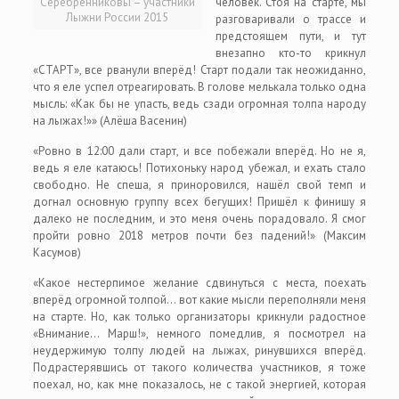
Серебренниковы – участники
человек. Стоя на старте, мы
Лыжни России 2015
разговаривали о трассе и
предстоящем пути, и тут
внезапно кто-то крикнул
«СТАРТ», все рванули вперёд! Старт подали так неожиданно,
что я еле успел отреагировать. В голове мелькала только одна
мысль: «Как бы не упасть, ведь сзади огромная толпа народу
на лыжах!»» (Алёша Васенин)
«Ровно в 12:00 дали старт, и все побежали вперёд. Но не я,
ведь я еле катаюсь! Потихоньку народ убежал, и ехать стало
свободно. Не спеша, я приноровился, нашёл свой темп и
догнал основную группу всех бегущих! Пришёл к финишу я
далеко не последним, и это меня очень порадовало. Я смог
пройти ровно 2018 метров почти без падений!» (Максим
Касумов)
«Какое нестерпимое желание сдвинуться с места, поехать
вперёд огромной толпой… вот какие мысли переполняли меня
на старте. Но, как только организаторы крикнули радостное
«Внимание… Марш!», немного помедлив, я посмотрел на
неудержимую толпу людей на лыжах, ринувшихся вперёд.
Подрастерявшись от такого количества участников, я тоже
поехал, но, как мне показалось, не с такой энергией, которая