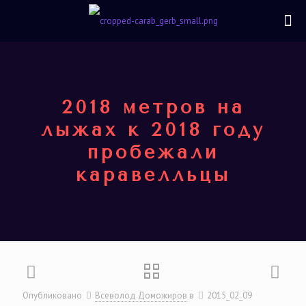
2018 метров на
лыжах к 2018 году
пробежали
каравелльцы
Опубликовано
Всеволод Доможиров
в
2015_02_09