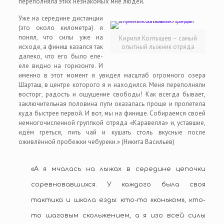
переполняла этих незнакомых мне людей.
Уже на середине дистанции
(это около километра) я
понял, что силы уже на
Кирилл Колтышев – самый
исходе, а финиш казался так
опытный лыжник отряда
далеко, что его было еле-
еле видно на горизонте. И
именно в этот момент я увидел масштаб огромного озера
Шарташ, в центре которого я и находился. Меня переполняли
восторг, радость и ощущение свободы! Как всегда бывает,
заключительная половина пути оказалась проще и пролетела
куда быстрее первой. И вот, мы на финише. Собираемся своей
немногочисленной группкой отряда «Каравелла» и, уставшие,
идём греться, пить чай и кушать столь вкусные после
оживлённой пробежки чебуреки.» (Никита Васильев)
«А я мчалась на лыжах в середине цепочки
соревновавшихся. У каждого была своя
тактика и школа езды: кто-то «коньком», кто-
то шаговым скольжением, а я изо всей силы