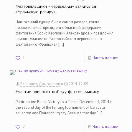
Фехтовальщики «Каравеллы» взялись за
«Уральскую рапиру»
Наш осенний турнир был в самом разгаре, когда
позвонил вице-президент областной федерации
фехтования Борис Карпович Александров и предложил
принять участие во Всероссийском первенстве по
фехтованию «Уральская
[…]
1
Читать дальше
Всеволод Доможиров
в
2014_12_09
Участие приносит победу фехтовальщику
Participation Brings Victory to a Fencer December 7, 2014 is
the second day of the fencing tournament of Carabela
squadron and Ekaterinburg city. Because that day
[…]
2
Читать дальше