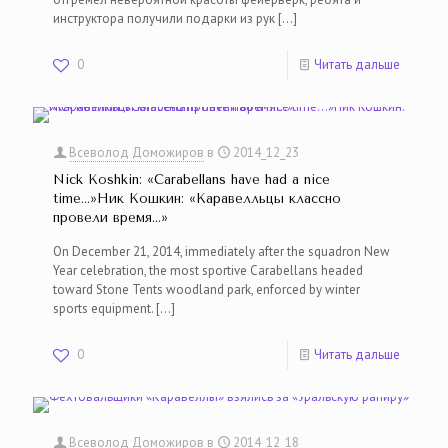
инструктора получили подарки из рук
[…]
0
Читать дальше
Всеволод Доможиров
в
2014_12_23
Nick Koshkin: «Carabellans have had a nice
time…»Ник Кошкин: «Каравелльцы классно
провели время…»
On December 21, 2014, immediately after the squadron New
Year celebration, the most sportive Carabellans headed
toward Stone Tents woodland park, enforced by winter
sports equipment.
[…]
0
Читать дальше
Всеволод Доможиров
в
2014_12_18