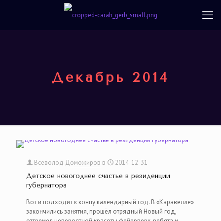
Декабрь 2014
Всеволод Доможиров
в
2014_12_31
Детское новогоднее счастье в резиденции
губернатора
Вот и подходит к концу календарный год. В «Каравелле»
закончились занятия, прошёл отрядный Новый год,
отгремел невероятной красоты фейерверк, ребята и