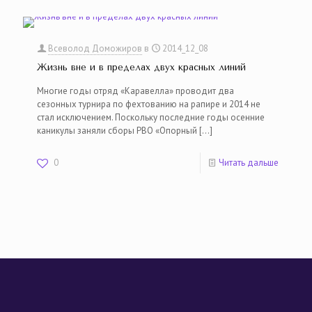
Всеволод Доможиров
в
2014_12_08
Жизнь вне и в пределах двух красных линий
Многие годы отряд «Каравелла» проводит два
сезонных турнира по фехтованию на рапире и 2014 не
стал исключением. Поскольку последние годы осенние
каникулы заняли сборы РВО «Опорный
[…]
0
Читать дальше